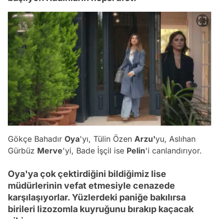
Gökçe Bahadır
Oya
'yı, Tülin Özen
Arzu'
yu, Aslıhan
Gürbüz
Merve
'yi, Bade İşçil ise
Pelin
'i canlandırıyor.
Oya'ya çok çektirdiğini bildiğimiz lise
müdürlerinin vefat etmesiyle cenazede
karşılaşıyorlar. Yüzlerdeki paniğe bakılırsa
birileri lizozomla kuyruğunu bırakıp kaçacak