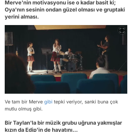
Merve'nin motivasyonu ise o kadar basit ki;
Oya'nın sesinin ondan güzel olması ve gruptaki
yerini alması.
Ve tam bir Merve
gibi
tepki veriyor, sanki buna çok
mutlu olmuş gibi.
Bir Taylan'la bir müzik grubu uğruna yakmışlar
kızın da Edip'in de hayatını...