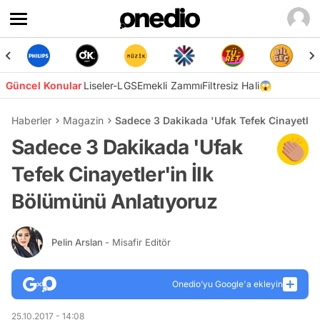
Güncel Konular
Liseler-LGS
Emekli Zammı
Filtresiz Hali😱
Haberler
Magazin
Sadece 3 Dakikada 'Ufak Tefek Cinayetler
Sadece 3 Dakikada 'Ufak
Tefek Cinayetler'in İlk
Bölümünü Anlatıyoruz
Pelin Arslan
- Misafir Editör
Onedio’yu Google'a ekleyin
25.10.2017 - 14:08