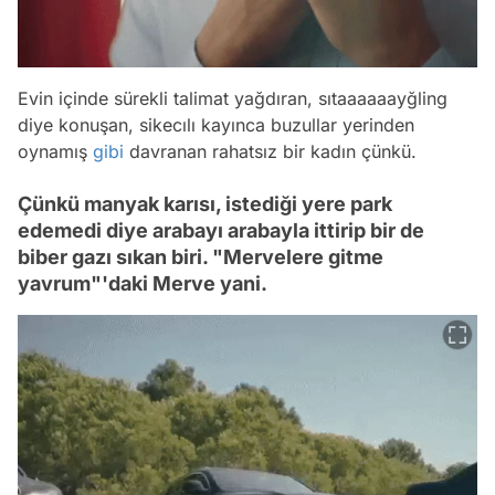
Evin içinde sürekli talimat yağdıran, sıtaaaaaayğling
diye konuşan, sikecılı kayınca buzullar yerinden
oynamış
gibi
davranan rahatsız bir kadın çünkü.
Çünkü manyak karısı, istediği yere park
edemedi diye arabayı arabayla ittirip bir de
biber gazı sıkan biri. "Mervelere gitme
yavrum"'daki Merve yani.