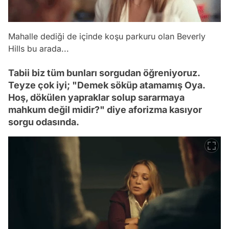
Mahalle dediği de içinde koşu parkuru olan Beverly
Hills bu arada...
Tabii biz tüm bunları sorgudan öğreniyoruz.
Teyze çok iyi; "Demek söküp atamamış Oya.
Hoş, dökülen yapraklar solup sararmaya
mahkum değil midir?" diye aforizma kasıyor
sorgu odasında.