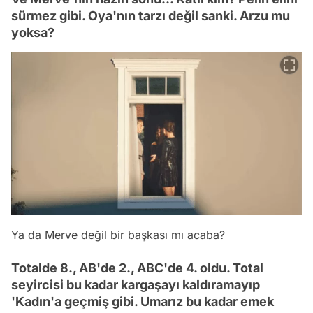
sürmez gibi. Oya'nın tarzı değil sanki. Arzu mu
yoksa?
Ya da Merve değil bir başkası mı acaba?
Totalde 8., AB'de 2., ABC'de 4. oldu. Total
seyircisi bu kadar kargaşayı kaldıramayıp
'Kadın'a geçmiş gibi. Umarız bu kadar emek