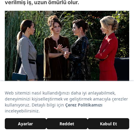
verilmiş iş, uzun ömürlü olur.
Bu arada gerçekten çekimler, müzikler,
kostümler, mekanlar şahane. Ay Yapım kalitesi
diye bir şey var gerçekten.
#ufaktefekcinayetler
fena başlamamış
#çukur
kadar
olamasada reytingleri ilk bölüm için iyi
@ayyapim
yine