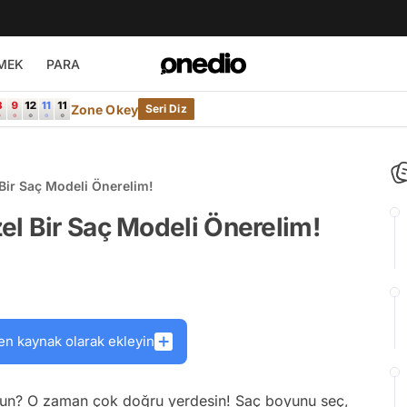
MEK
PARA
Zone Okey
Seri Diz
Bir Saç Modeli Önerelim!
l Bir Saç Modeli Önerelim!
en kaynak olarak ekleyin
sun? O zaman çok doğru yerdesin! Saç boyunu seç,