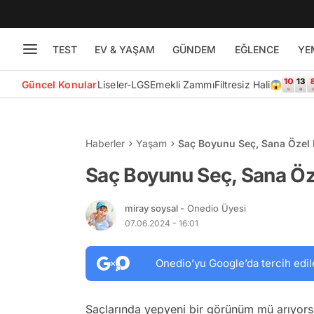
TEST
EV & YAŞAM
GÜNDEM
EĞLENCE
YE
Güncel Konular
Liseler-LGS
Emekli Zammı
Filtresiz Hali😱
Haberler
Yaşam
Saç Boyunu Seç, Sana Özel 
Saç Boyunu Seç, Sana Öze
miray soysal
- Onedio Üyesi
07.06.2024 - 16:01
Onedio’yu Google’da tercih edil
Saçlarında yepyeni bir görünüm mü arıyor