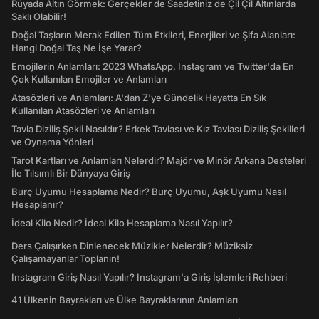
Rüyada Altın Görmek: Gerçekler de Saadetiniz de Çil Çil Altınlarda
Saklı Olabilir!
Doğal Taşların Merak Edilen Tüm Etkileri, Enerjileri ve Şifa Alanları:
Hangi Doğal Taş Ne İşe Yarar?
Emojilerin Anlamları: 2023 WhatsApp, Instagram ve Twitter'da En
Çok Kullanılan Emojiler ve Anlamları
Atasözleri ve Anlamları: A'dan Z'ye Gündelik Hayatta En Sık
Kullanılan Atasözleri ve Anlamları
Tavla Diziliş Şekli Nasıldır? Erkek Tavlası ve Kız Tavlası Diziliş Şekilleri
ve Oynama Yönleri
Tarot Kartları ve Anlamları Nelerdir? Majör ve Minör Arkana Desteleri
İle Tılsımlı Bir Dünyaya Giriş
Burç Uyumu Hesaplama Nedir? Burç Uyumu, Aşk Uyumu Nasıl
Hesaplanır?
İdeal Kilo Nedir? İdeal Kilo Hesaplama Nasıl Yapılır?
Ders Çalışırken Dinlenecek Müzikler Nelerdir? Müziksiz
Çalışamayanlar Toplanın!
Instagram Giriş Nasıl Yapılır? Instagram'a Giriş İşlemleri Rehberi
41 Ülkenin Bayrakları ve Ülke Bayraklarının Anlamları