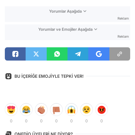
Yorumlar Aşağıda
Reklam
Yorumlar ve Emojiler Aşağıda
Reklam
BU İÇERİĞE EMOJİYLE TEPKİ VER!
0
0
0
0
0
0
0
ONEDİO ÜYELERİ NE DİYOR?