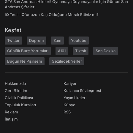
GTA San Andreas Hileleri! Oynamaya Doyamayanlar İçin Güncel San
Andreas Şifreleri
IQ Testi: IQ'unuzun Kaç Olduğunu Merak Ettiniz mi?
Keşfet
Twitter
Deprem
Zam
Youtube
Günlük Burç Yorumları
A101
Tiktok
Son Dakika
Bugün Ne Pişirsem
Gezilecek Yerler
Hakkımızda
Kariyer
Geri Bildirim
Kullanıcı Sözleşmesi
Gizlilik Politikası
Yayın İlkeleri
Topluluk Kuralları
Künye
Reklam
RSS
İletişim