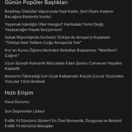
Günün Popüler Başlıkları
Beşiktaş-Üsküdar Vapurunda Yaşlı Kadın, Şort Giyen Kadının
Bacağına Bastonla Vurdu!
Yaşamak İstediğin Ülke Hangisi? Haritadaki Yerini Değil,
Yaşayacağın Hayatı Seçiyorsun!
Sokak Röportajında Gurbetçi Türkiye ile Avrupa'yı Kıyasladı:
"Türkiye’deki Yolların Çoğu Avrupa’da Yok"
Kur'an Kursu Öğrencilerinden Belediye Başkanına: "Manifest’i
Çağırın"
Uzun Süredir Kanserle Mücadele Eden Şarkıcı Cansever Hayatını
Kaybetti
Kemerini Takmadığı İçin Uçak Kalkamadı: Küçük Çocuk Yüzünden
Yolcular 1 Gün Bekledi
Hızlı Erişim
Hava Durumu
Son Depremler Listesi
Evlilik Yıl Dönümü Sözleri! En Özel Romantik, Duygusal ve Resimli
Evlilik Yıl dönümü Mesajları