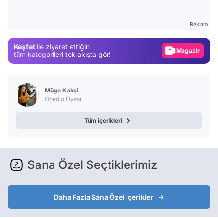
Video
Test
Reklam
Gündem
Keşfet
ile ziyaret ettiğin
Magazin
tüm kategorileri tek akışta gör!
Video
Test
Müge Kakşi
Onedio Üyesi
Tüm içerikleri
Sana Özel Seçtiklerimiz
Daha Fazla Sana Özel İçerikler