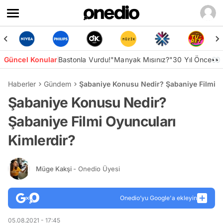
Güncel Konular
Bastonla Vurdu!
"Manyak Mısınız?"
30 Yıl Önce👀
Haberler
Gündem
Şabaniye Konusu Nedir? Şabaniye Filmi O
Şabaniye Konusu Nedir?
Şabaniye Filmi Oyuncuları
Kimlerdir?
Müge Kakşi
- Onedio Üyesi
Onedio’yu Google'a ekleyin
05.08.2021 - 17:45