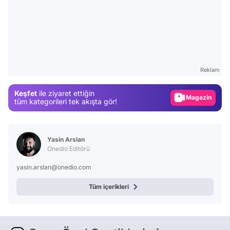
Video
Test
Reklam
Gündem
Keşfet
ile ziyaret ettiğin
Magazin
tüm kategorileri tek akışta gör!
Video
Test
Yasin Arslan
Onedio Editörü
yasin.arslan@onedio.com
Tüm içerikleri