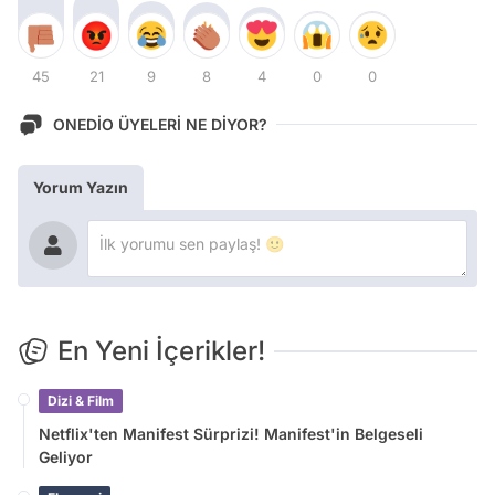
45
21
9
8
4
0
0
ONEDİO ÜYELERİ NE DİYOR?
Yorum Yazın
En Yeni İçerikler!
Dizi & Film
Netflix'ten Manifest Sürprizi! Manifest'in Belgeseli
Geliyor