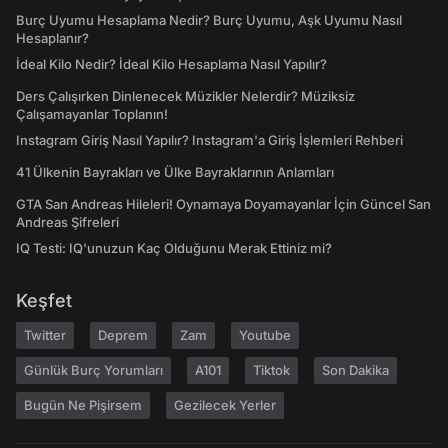
Burç Uyumu Hesaplama Nedir? Burç Uyumu, Aşk Uyumu Nasıl
Hesaplanır?
İdeal Kilo Nedir? İdeal Kilo Hesaplama Nasıl Yapılır?
Ders Çalışırken Dinlenecek Müzikler Nelerdir? Müziksiz
Çalışamayanlar Toplanın!
Instagram Giriş Nasıl Yapılır? Instagram'a Giriş İşlemleri Rehberi
41 Ülkenin Bayrakları ve Ülke Bayraklarının Anlamları
GTA San Andreas Hileleri! Oynamaya Doyamayanlar İçin Güncel San
Andreas Şifreleri
IQ Testi: IQ'unuzun Kaç Olduğunu Merak Ettiniz mi?
Keşfet
Twitter
Deprem
Zam
Youtube
Günlük Burç Yorumları
A101
Tiktok
Son Dakika
Bugün Ne Pişirsem
Gezilecek Yerler