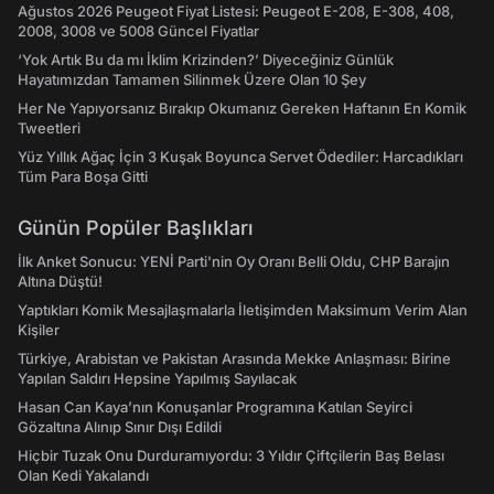
Ağustos 2026 Peugeot Fiyat Listesi: Peugeot E-208, E-308, 408,
2008, 3008 ve 5008 Güncel Fiyatlar
‘Yok Artık Bu da mı İklim Krizinden?’ Diyeceğiniz Günlük
Hayatımızdan Tamamen Silinmek Üzere Olan 10 Şey
Her Ne Yapıyorsanız Bırakıp Okumanız Gereken Haftanın En Komik
Tweetleri
Yüz Yıllık Ağaç İçin 3 Kuşak Boyunca Servet Ödediler: Harcadıkları
Tüm Para Boşa Gitti
Günün Popüler Başlıkları
İlk Anket Sonucu: YENİ Parti'nin Oy Oranı Belli Oldu, CHP Barajın
Altına Düştü!
Yaptıkları Komik Mesajlaşmalarla İletişimden Maksimum Verim Alan
Kişiler
Türkiye, Arabistan ve Pakistan Arasında Mekke Anlaşması: Birine
Yapılan Saldırı Hepsine Yapılmış Sayılacak
Hasan Can Kaya’nın Konuşanlar Programına Katılan Seyirci
Gözaltına Alınıp Sınır Dışı Edildi
Hiçbir Tuzak Onu Durduramıyordu: 3 Yıldır Çiftçilerin Baş Belası
Olan Kedi Yakalandı