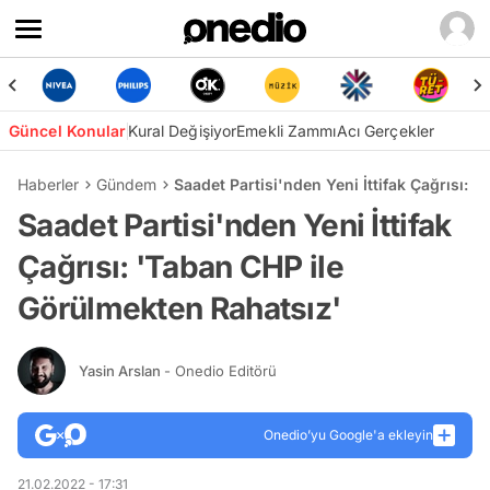
Güncel Konular
Kural Değişiyor
Emekli Zammı
Acı Gerçekler
Haberler
Gündem
Saadet Partisi'nden Yeni İttifak Çağrısı: 
Saadet Partisi'nden Yeni İttifak
Çağrısı: 'Taban CHP ile
Görülmekten Rahatsız'
Yasin Arslan
- Onedio Editörü
Onedio’yu Google'a ekleyin
21.02.2022 - 17:31