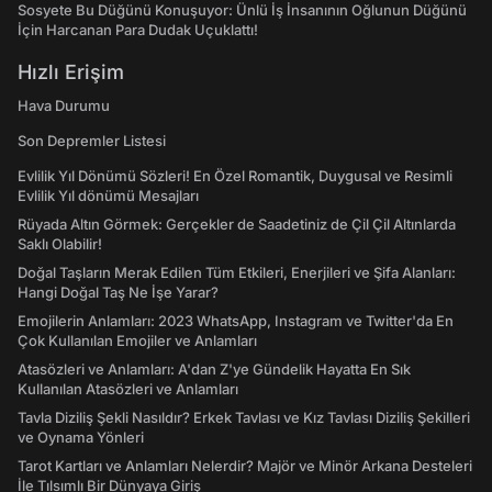
Sosyete Bu Düğünü Konuşuyor: Ünlü İş İnsanının Oğlunun Düğünü
İçin Harcanan Para Dudak Uçuklattı!
Hızlı Erişim
Hava Durumu
Son Depremler Listesi
Evlilik Yıl Dönümü Sözleri! En Özel Romantik, Duygusal ve Resimli
Evlilik Yıl dönümü Mesajları
Rüyada Altın Görmek: Gerçekler de Saadetiniz de Çil Çil Altınlarda
Saklı Olabilir!
Doğal Taşların Merak Edilen Tüm Etkileri, Enerjileri ve Şifa Alanları:
Hangi Doğal Taş Ne İşe Yarar?
Emojilerin Anlamları: 2023 WhatsApp, Instagram ve Twitter'da En
Çok Kullanılan Emojiler ve Anlamları
Atasözleri ve Anlamları: A'dan Z'ye Gündelik Hayatta En Sık
Kullanılan Atasözleri ve Anlamları
Tavla Diziliş Şekli Nasıldır? Erkek Tavlası ve Kız Tavlası Diziliş Şekilleri
ve Oynama Yönleri
Tarot Kartları ve Anlamları Nelerdir? Majör ve Minör Arkana Desteleri
İle Tılsımlı Bir Dünyaya Giriş