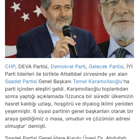
CHP
, DEVA Partisi,
Demokrat Parti
,
Gelecek Partisi
, İYİ
Parti liderleri ile birlikte Ahlatlıbel zirvesinde yer alan
Saadet Partisi
Genel Başkanı
Temel Karamollaoğlu
'na
parti içinden eleştiri geldi. Karamollaoğlu toplantıdan
sonra yaptığı açıklamada !Uzunca bir süredir ülkemizin
hasret kaldığı uzlaşı, hoşgörü ve diyalog iklimi yeniden
yeşermiştir. 6 siyasi partinin genel başkanları olarak bir
araya geldiğimiz o masa, umudun ve çözümün adresi
olmuştur' demişti.
Saadet Partisi Genel İdare Kurulu Üyesi Dr. Abdullah