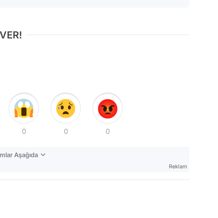
 VER!
0
0
0
mlar Aşağıda
Reklam