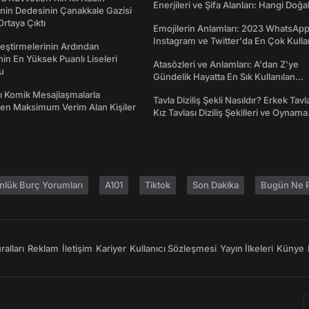
Enerjileri ve Şifa Alanları: Hangi Doğa
nin Dedesinin Çanakkale Gazisi
Ne İşe Yarar?
rtaya Çıktı
Emojilerin Anlamları: 2023 WhatsApp
Instagram ve Twitter'da En Çok Kulla
eştirmelerinin Ardından
Emojiler ve Anlamları
nin En Yüksek Puanlı Liseleri
Atasözleri ve Anlamları: A'dan Z'ye
du
Gündelik Hayatta En Sık Kullanılan
Atasözleri ve Anlamları
rı Komik Mesajlaşmalarla
Tavla Diziliş Şekli Nasıldır? Erkek Tavl
den Maksimum Verim Alan Kişiler
Kız Tavlası Diziliş Şekilleri ve Oynama
Yönleri
nlük Burç Yorumları
A101
Tiktok
Son Dakika
Bugün Ne P
alları
Reklam
İletişim
Kariyer
Kullanıcı Sözleşmesi
Yayın İlkeleri
Künye