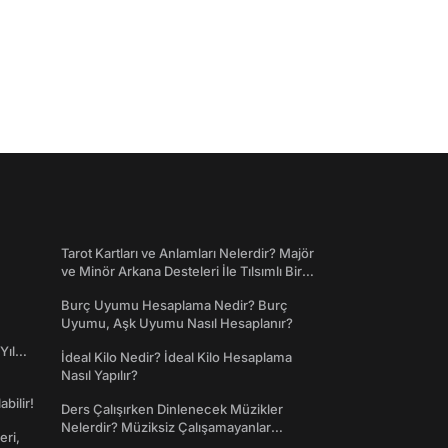
Tarot Kartları ve Anlamları Nelerdir? Majör
ve Minör Arkana Desteleri İle Tılsımlı Bir
Dünyaya Giriş
Burç Uyumu Hesaplama Nedir? Burç
Uyumu, Aşk Uyumu Nasıl Hesaplanır?
Yıl
İdeal Kilo Nedir? İdeal Kilo Hesaplama
Nasıl Yapılır?
abilir!
Ders Çalışırken Dinlenecek Müzikler
Nelerdir? Müziksiz Çalışamayanlar
eri,
Toplanın!