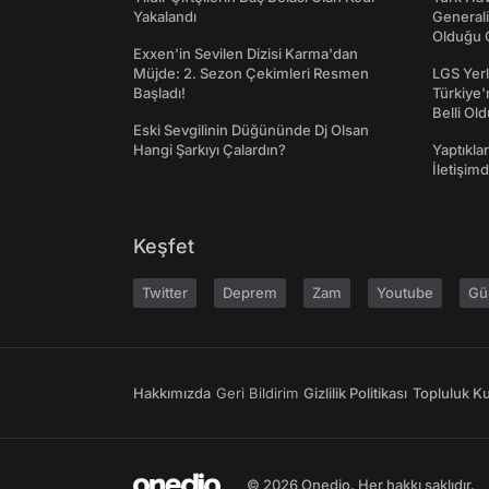
Yakalandı
Generali
Olduğu O
Exxen'in Sevilen Dizisi Karma'dan
Müjde: 2. Sezon Çekimleri Resmen
LGS Yerl
Başladı!
Türkiye'
Belli Ol
Eski Sevgilinin Düğününde Dj Olsan
Hangi Şarkıyı Çalardın?
Yaptıkla
İletişim
Keşfet
Twitter
Deprem
Zam
Youtube
Gü
Hakkımızda
Geri Bildirim
Gizlilik Politikası
Topluluk Kur
© 2026 Onedio. Her hakkı saklıdır.