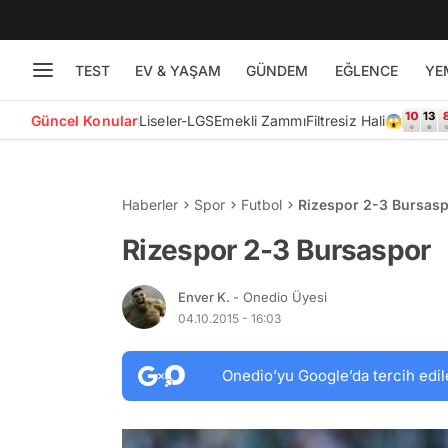
TEST
EV & YAŞAM
GÜNDEM
EĞLENCE
YE
Güncel Konular
Liseler-LGS
Emekli Zammı
Filtresiz Hali😱
Haberler
Spor
Futbol
Rizespor 2-3 Bursas
Rizespor 2-3 Bursaspor
Enver K.
- Onedio Üyesi
04.10.2015 - 16:03
Onedio’yu Google’da tercih edil