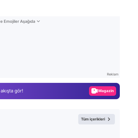
e Emojiler Aşağıda
Video
Test
Reklam
Gündem
 akışta gör!
Magazin
Video
Test
Tüm içerikleri