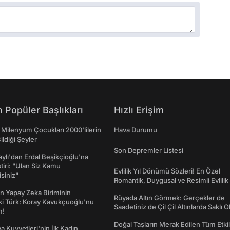
 Popüler Başlıkları
Hızlı Erişim
 Milenyum Çocukları 2000'lilerin
Hava Durumu
ildiği Şeyler
Son Depremler Listesi
taylı'dan Erdal Beşikçioğlu'na
ştiri: "Ulan Siz Kamu
Evlilik Yıl Dönümü Sözleri! En Özel
isiniz"
Romantik, Duygusal ve Resimli Evlilik 
dönümü Mesajları
n Yapay Zeka Biriminin
Rüyada Altın Görmek: Gerçekler de
ki Türk: Koray Kavukçuoğlu'nu
Saadetiniz de Çil Çil Altınlarda Saklı Ol
m!
Doğal Taşların Merak Edilen Tüm Etkil
a Kuvvetleri'nin İlk Kadın