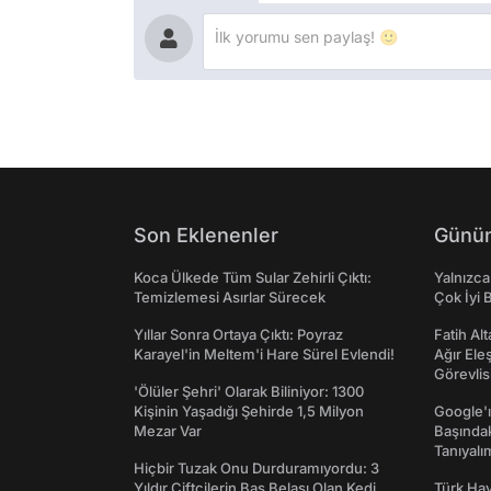
Son Eklenenler
Günün
Koca Ülkede Tüm Sular Zehirli Çıktı:
Yalnızca
Temizlemesi Asırlar Sürecek
Çok İyi B
Yıllar Sonra Ortaya Çıktı: Poyraz
Fatih Al
Karayel'in Meltem'i Hare Sürel Evlendi!
Ağır Ele
Görevlis
'Ölüler Şehri' Olarak Biliniyor: 1300
Kişinin Yaşadığı Şehirde 1,5 Milyon
Google'ı
Mezar Var
Başında
Tanıyalı
Hiçbir Tuzak Onu Durduramıyordu: 3
Yıldır Çiftçilerin Baş Belası Olan Kedi
Türk Hav