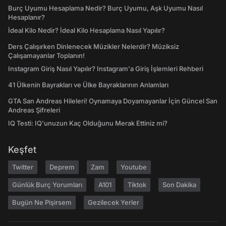
Burç Uyumu Hesaplama Nedir? Burç Uyumu, Aşk Uyumu Nasıl
Hesaplanır?
İdeal Kilo Nedir? İdeal Kilo Hesaplama Nasıl Yapılır?
Ders Çalışırken Dinlenecek Müzikler Nelerdir? Müziksiz
Çalışamayanlar Toplanın!
Instagram Giriş Nasıl Yapılır? Instagram'a Giriş İşlemleri Rehberi
41 Ülkenin Bayrakları ve Ülke Bayraklarının Anlamları
GTA San Andreas Hileleri! Oynamaya Doyamayanlar İçin Güncel San
Andreas Şifreleri
IQ Testi: IQ'unuzun Kaç Olduğunu Merak Ettiniz mi?
Keşfet
Twitter
Deprem
Zam
Youtube
Günlük Burç Yorumları
A101
Tiktok
Son Dakika
Bugün Ne Pişirsem
Gezilecek Yerler