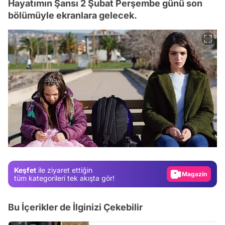
Hayatımın Şansı 2 Şubat Perşembe günü son
bölümüyle ekranlara gelecek.
Video
Test
Gündem
Keşfet
ile ziyaret ettiğin
Magazin
tüm kategorileri tek akışta gör!
Video
Bu İçerikler de İlginizi Çekebilir
Test