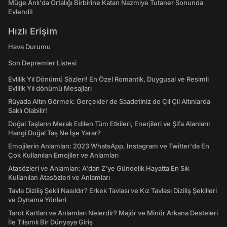
Müge Anlı'da Ortalığı Birbirine Katan Nazmiye Tutaner Sonunda
Evlendi!
Hızlı Erişim
Hava Durumu
Son Depremler Listesi
Evlilik Yıl Dönümü Sözleri! En Özel Romantik, Duygusal ve Resimli
Evlilik Yıl dönümü Mesajları
Rüyada Altın Görmek: Gerçekler de Saadetiniz de Çil Çil Altınlarda
Saklı Olabilir!
Doğal Taşların Merak Edilen Tüm Etkileri, Enerjileri ve Şifa Alanları:
Hangi Doğal Taş Ne İşe Yarar?
Emojilerin Anlamları: 2023 WhatsApp, Instagram ve Twitter'da En
Çok Kullanılan Emojiler ve Anlamları
Atasözleri ve Anlamları: A'dan Z'ye Gündelik Hayatta En Sık
Kullanılan Atasözleri ve Anlamları
Tavla Diziliş Şekli Nasıldır? Erkek Tavlası ve Kız Tavlası Diziliş Şekilleri
ve Oynama Yönleri
Tarot Kartları ve Anlamları Nelerdir? Majör ve Minör Arkana Desteleri
İle Tılsımlı Bir Dünyaya Giriş