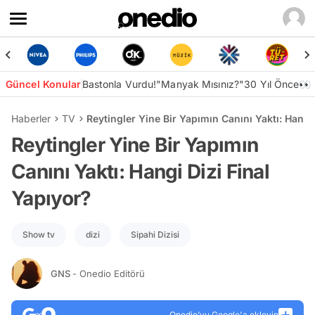
Güncel Konular
Bastonla Vurdu!
"Manyak Mısınız?"
30 Yıl Önce👀
Haberler
TV
Reytingler Yine Bir Yapımın Canını Yaktı: Hangi
Reytingler Yine Bir Yapımın
Canını Yaktı: Hangi Dizi Final
Yapıyor?
Show tv
dizi
Sipahi Dizisi
GNS
- Onedio Editörü
Onedio’yu Google'a ekleyin