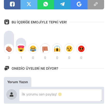
BU İÇERİĞE EMOJİYLE TEPKİ VER!
3
1
0
0
0
0
0
ONEDİO ÜYELERİ NE DİYOR?
Yorum Yazın