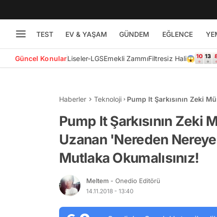
TEST
EV & YAŞAM
GÜNDEM
EĞLENCE
YE
Güncel Konular
Liseler-LGS
Emekli Zammı
Filtresiz Hali😱
Haberler
Teknoloji
Pump It Şarkısının Zeki M
Diyeceğiniz Hikâyesini Mut
Pump It Şarkısının Zeki 
Uzanan 'Nereden Nereye?
Mutlaka Okumalısınız!
Meltem
- Onedio Editörü
14.11.2018 - 13:40