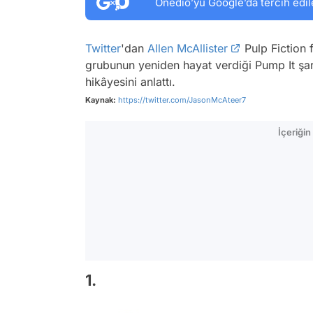
Onedio’yu Google’da tercih edil
Twitter
'dan
Allen McAllister
Pulp Fiction 
grubunun yeniden hayat verdiği
Pump It
şar
hikâyesini anlattı.
Kaynak:
https://twitter.com/JasonMcAteer7
İçeriği
1.