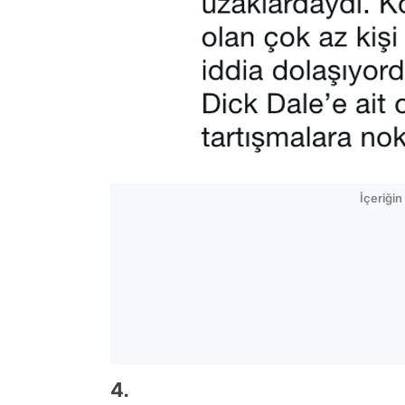
İçeriği
4.