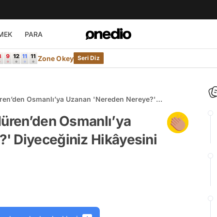
MEK
PARA
Zone Okey
Seri Diz
üren’den Osmanlı’ya Uzanan 'Nereden Nereye?'
laka Okumalısınız!
Müren’den Osmanlı’ya
' Diyeceğiniz Hikâyesini