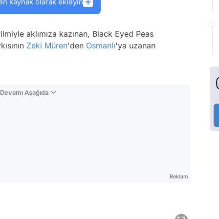
en kaynak olarak ekleyin
filmiyle aklımıza kazınan, Black Eyed Peas
kısının
Zeki Müren
'den
Osmanlı
'ya uzanan
n Devamı Aşağıda
Reklam