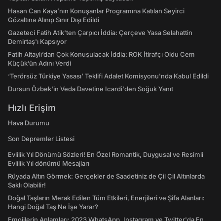
Hasan Can Kaya’nın Konuşanlar Programına Katılan Seyirci
Gözaltına Alınıp Sınır Dışı Edildi
Gazeteci Fatih Atik'ten Çarpıcı İddia: Çerçeve Yasa Selahattin
Demirtaş'ı Kapsıyor
Fatih Altaylı’dan Çok Konuşulacak İddia: ROK İtirafçı Oldu Cem
Küçük’ün Adını Verdi
‘Terörsüz Türkiye Yasası’ Teklifi Adalet Komisyonu'nda Kabul Edildi
Dursun Özbek'in Veda Davetine Icardi'den Soğuk Yanıt
Hızlı Erişim
Hava Durumu
Son Depremler Listesi
Evlilik Yıl Dönümü Sözleri! En Özel Romantik, Duygusal ve Resimli
Evlilik Yıl dönümü Mesajları
Rüyada Altın Görmek: Gerçekler de Saadetiniz de Çil Çil Altınlarda
Saklı Olabilir!
Doğal Taşların Merak Edilen Tüm Etkileri, Enerjileri ve Şifa Alanları:
Hangi Doğal Taş Ne İşe Yarar?
Emojilerin Anlamları: 2023 WhatsApp, Instagram ve Twitter'da En