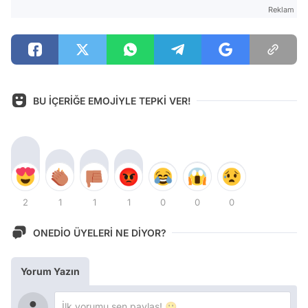
Reklam
BU İÇERİĞE EMOJİYLE TEPKİ VER!
2
1
1
1
0
0
0
ONEDİO ÜYELERİ NE DİYOR?
Yorum Yazın