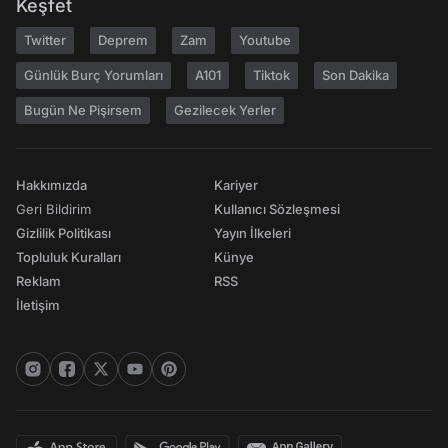
Keşfet
Twitter
Deprem
Zam
Youtube
Günlük Burç Yorumları
A101
Tiktok
Son Dakika
Bugün Ne Pişirsem
Gezilecek Yerler
Hakkımızda
Kariyer
Geri Bildirim
Kullanıcı Sözleşmesi
Gizlilik Politikası
Yayın İlkeleri
Topluluk Kuralları
Künye
Reklam
RSS
İletişim