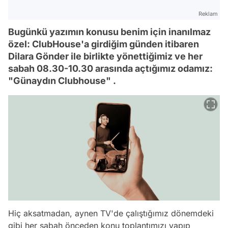
Reklam
Bugünkü yazımın konusu benim için inanılmaz
özel: ClubHouse'a girdiğim günden itibaren
Dilara Gönder ile birlikte yönettiğimiz ve her
sabah 08.30-10.30 arasında açtığımız odamız:
"Günaydın Clubhouse" .
Hiç aksatmadan, aynen TV'de çalıştığımız dönemdeki
gibi her sabah önceden konu toplantımızı yapıp