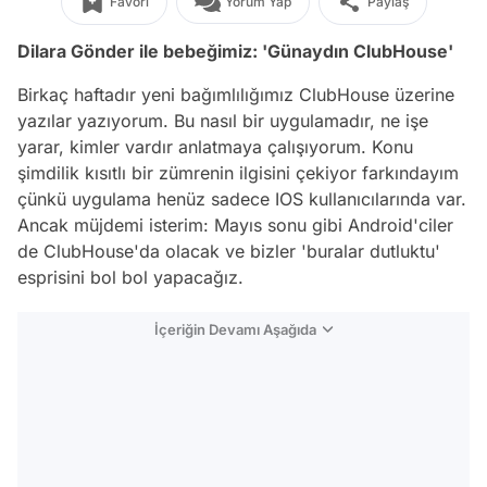
Favori
Yorum Yap
Paylaş
Dilara G
ö
nder ile bebeğimiz: 'G
ü
naydın ClubHouse'
Birkaç haftadır yeni bağımlılığımız ClubHouse üzerine
yazılar yazıyorum. Bu nasıl bir uygulamadır, ne işe
yarar, kimler vardır anlatmaya çalışıyorum. Konu
şimdilik kısıtlı bir zümrenin ilgisini çekiyor farkındayım
çünkü uygulama henüz sadece IOS kullanıcılarında var.
Ancak müjdemi isterim: Mayıs sonu gibi Android'ciler
de ClubHouse'da olacak ve bizler 'buralar dutluktu'
esprisini bol bol yapacağız.
İçeriğin Devamı Aşağıda