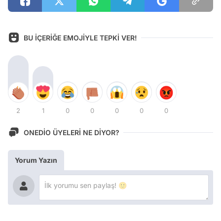
BU İÇERİĞE EMOJİYLE TEPKİ VER!
2
1
0
0
0
0
0
ONEDİO ÜYELERİ NE DİYOR?
Yorum Yazın