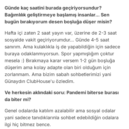
Günde kaç saatini burada geçiriyorsundur?
Bağımlılık
geliştirmeye başlamış insanlar... Sen
bugün bırakıyorum desen boşluğa düşer
misin?
Hafta içi zaten 2 saat yayın var, üzerine de 2-3 saat
sosyalde vakit geçiriyorumdur… Günde 4-5 saat
sanırım. Ama kulaklıkla iş de yapabildiğin için sadece
buraya odaklanmıyorsun. Spor yapmışlığım çoktur
mesela :) Bırakmaya karar versem 1-2 gün boşluğa
düşerim ama kolay adapte olan biri olduğum için
zorlanmam. Ama bizim sabah sohbetlerimizi yani
Günaydın ClubHouse'u özledim.
V
e herkesin aklındaki
soru: Pandemi biterse burası
da biter mi?
Genel odalarda katılım azalabilir ama sosyal odalar
yani sadece tanıdıklarınla sohbet edebildiğin odalara
ilgi hiç bitmez bence.