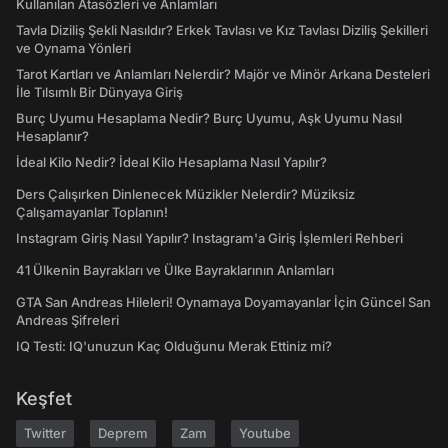
Kullanılan Atasözleri ve Anlamları
Tavla Diziliş Şekli Nasıldır? Erkek Tavlası ve Kız Tavlası Diziliş Şekilleri
ve Oynama Yönleri
Tarot Kartları ve Anlamları Nelerdir? Majör ve Minör Arkana Desteleri
İle Tılsımlı Bir Dünyaya Giriş
Burç Uyumu Hesaplama Nedir? Burç Uyumu, Aşk Uyumu Nasıl
Hesaplanır?
İdeal Kilo Nedir? İdeal Kilo Hesaplama Nasıl Yapılır?
Ders Çalışırken Dinlenecek Müzikler Nelerdir? Müziksiz
Çalışamayanlar Toplanın!
Instagram Giriş Nasıl Yapılır? Instagram'a Giriş İşlemleri Rehberi
41 Ülkenin Bayrakları ve Ülke Bayraklarının Anlamları
GTA San Andreas Hileleri! Oynamaya Doyamayanlar İçin Güncel San
Andreas Şifreleri
IQ Testi: IQ'unuzun Kaç Olduğunu Merak Ettiniz mi?
Keşfet
Twitter
Deprem
Zam
Youtube