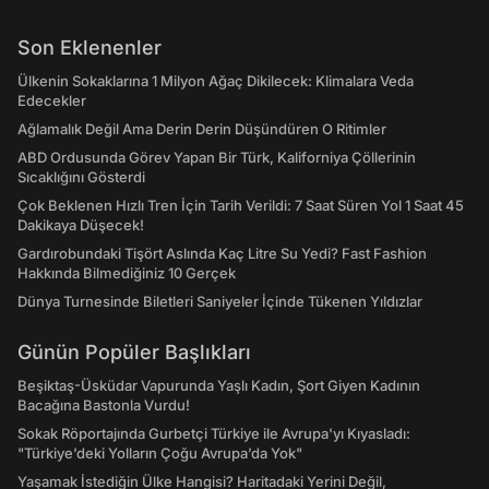
Son Eklenenler
Ülkenin Sokaklarına 1 Milyon Ağaç Dikilecek: Klimalara Veda
Edecekler
Ağlamalık Değil Ama Derin Derin Düşündüren O Ritimler
ABD Ordusunda Görev Yapan Bir Türk, Kaliforniya Çöllerinin
Sıcaklığını Gösterdi
Çok Beklenen Hızlı Tren İçin Tarih Verildi: 7 Saat Süren Yol 1 Saat 45
Dakikaya Düşecek!
Gardırobundaki Tişört Aslında Kaç Litre Su Yedi? Fast Fashion
Hakkında Bilmediğiniz 10 Gerçek
Dünya Turnesinde Biletleri Saniyeler İçinde Tükenen Yıldızlar
Günün Popüler Başlıkları
Beşiktaş-Üsküdar Vapurunda Yaşlı Kadın, Şort Giyen Kadının
Bacağına Bastonla Vurdu!
Sokak Röportajında Gurbetçi Türkiye ile Avrupa'yı Kıyasladı:
"Türkiye’deki Yolların Çoğu Avrupa’da Yok"
Yaşamak İstediğin Ülke Hangisi? Haritadaki Yerini Değil,