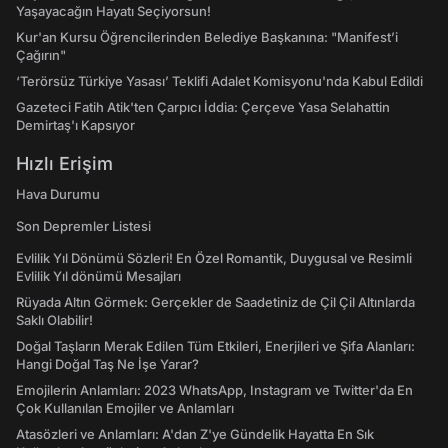
Yaşayacağın Hayatı Seçiyorsun!
Kur'an Kursu Öğrencilerinden Belediye Başkanına: "Manifest’i
Çağırın"
‘Terörsüz Türkiye Yasası’ Teklifi Adalet Komisyonu'nda Kabul Edildi
Gazeteci Fatih Atik'ten Çarpıcı İddia: Çerçeve Yasa Selahattin
Demirtaş'ı Kapsıyor
Hızlı Erişim
Hava Durumu
Son Depremler Listesi
Evlilik Yıl Dönümü Sözleri! En Özel Romantik, Duygusal ve Resimli
Evlilik Yıl dönümü Mesajları
Rüyada Altın Görmek: Gerçekler de Saadetiniz de Çil Çil Altınlarda
Saklı Olabilir!
Doğal Taşların Merak Edilen Tüm Etkileri, Enerjileri ve Şifa Alanları:
Hangi Doğal Taş Ne İşe Yarar?
Emojilerin Anlamları: 2023 WhatsApp, Instagram ve Twitter'da En
Çok Kullanılan Emojiler ve Anlamları
Atasözleri ve Anlamları: A'dan Z'ye Gündelik Hayatta En Sık