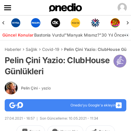
Güncel Konular
Bastonla Vurdu!
"Manyak Mısınız?"
30 Yıl Önce👀
Haberler
Sağlık
Covid-19
Pelin Çini Yazio: ClubHouse Günl
Pelin Çini Yazio: ClubHouse
Günlükleri
Pelin Çini
- yazio
Onedio’yu Google'a ekleyin
27.04.2021 - 16:57
Son Güncelleme: 10.05.2021 - 11:34