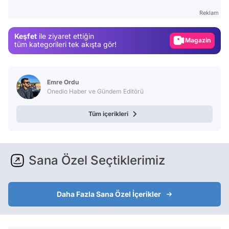
Test
Reklam
Gündem
Keşfet
ile ziyaret ettiğin
Magazin
tüm kategorileri tek akışta gör!
Video
Test
Emre Ordu
Onedio Haber ve Gündem Editörü
Tüm içerikleri
Sana Özel Seçtiklerimiz
Daha Fazla Sana Özel İçerikler