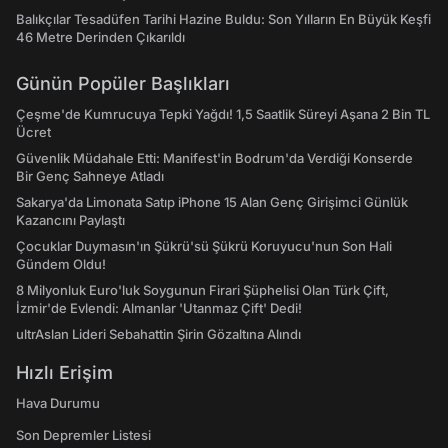
Balıkçılar Tesadüfen Tarihi Hazine Buldu: Son Yılların En Büyük Keşfi
46 Metre Derinden Çıkarıldı
Günün Popüler Başlıkları
Çeşme'de Kumrucuya Tepki Yağdı! 1,5 Saatlik Süreyi Aşana 2 Bin TL
Ücret
Güvenlik Müdahale Etti: Manifest'in Bodrum'da Verdiği Konserde
Bir Genç Sahneye Atladı
Sakarya'da Limonata Satıp iPhone 15 Alan Genç Girişimci Günlük
Kazancını Paylaştı
Çocuklar Duymasın'ın Şükrü'sü Şükrü Koruyucu'nun Son Hali
Gündem Oldu!
8 Milyonluk Euro'luk Soygunun Firari Şüphelisi Olan Türk Çift,
İzmir'de Evlendi: Almanlar 'Utanmaz Çift' Dedi!
ultrAslan Lideri Sebahattin Şirin Gözaltına Alındı
Hızlı Erişim
Hava Durumu
Son Depremler Listesi