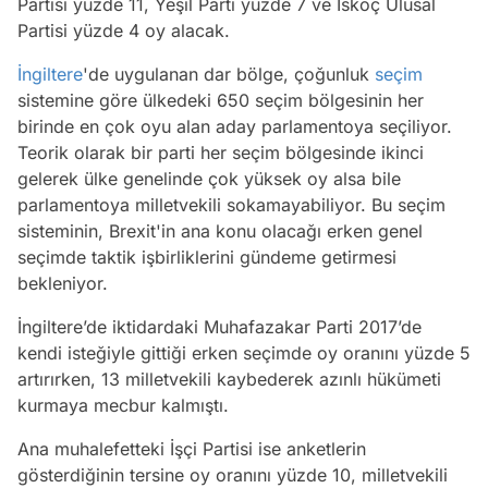
Partisi yüzde 11, Yeşil Parti yüzde 7 ve İskoç Ulusal
Partisi yüzde 4 oy alacak.
İngiltere
'de uygulanan dar bölge, çoğunluk
seçim
sistemine göre ülkedeki 650 seçim bölgesinin her
birinde en çok oyu alan aday parlamentoya seçiliyor.
Teorik olarak bir parti her seçim bölgesinde ikinci
gelerek ülke genelinde çok yüksek oy alsa bile
parlamentoya milletvekili sokamayabiliyor. Bu seçim
sisteminin, Brexit'in ana konu olacağı erken genel
seçimde taktik işbirliklerini gündeme getirmesi
bekleniyor.
İngiltere’de iktidardaki Muhafazakar Parti 2017’de
kendi isteğiyle gittiği erken seçimde oy oranını yüzde 5
artırırken, 13 milletvekili kaybederek azınlı hükümeti
kurmaya mecbur kalmıştı.
Ana muhalefetteki İşçi Partisi ise anketlerin
gösterdiğinin tersine oy oranını yüzde 10, milletvekili