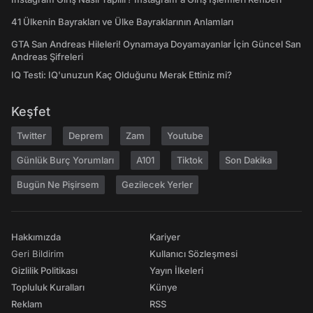
41 Ülkenin Bayrakları ve Ülke Bayraklarının Anlamları
GTA San Andreas Hileleri! Oynamaya Doyamayanlar İçin Güncel San
Andreas Şifreleri
IQ Testi: IQ'unuzun Kaç Olduğunu Merak Ettiniz mi?
Keşfet
Twitter
Deprem
Zam
Youtube
Günlük Burç Yorumları
A101
Tiktok
Son Dakika
Bugün Ne Pişirsem
Gezilecek Yerler
Hakkımızda
Kariyer
Geri Bildirim
Kullanıcı Sözleşmesi
Gizlilik Politikası
Yayın İlkeleri
Topluluk Kuralları
Künye
Reklam
RSS