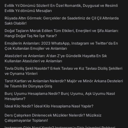
Evlilik Yıl Dönümü Sözleri! En Özel Romantik, Duygusal ve Resimli
Evlilik Yıl dönümü Mesajları
Rüyada Altın Görmek: Gerçekler de Saadetiniz de Çil Çil Altınlarda
Saklı Olabilir!
Doğal Taşların Merak Edilen Tüm Etkileri, Enerjileri ve Şifa Alanları:
Hangi Doğal Taş Ne İşe Yarar?
Emojilerin Anlamları: 2023 WhatsApp, Instagram ve Twitter'da En
Çok Kullanılan Emojiler ve Anlamları
Atasözleri ve Anlamları: A'dan Z'ye Gündelik Hayatta En Sık
Kullanılan Atasözleri ve Anlamları
Tavla Diziliş Şekli Nasıldır? Erkek Tavlası ve Kız Tavlası Diziliş Şekilleri
ve Oynama Yönleri
Tarot Kartları ve Anlamları Nelerdir? Majör ve Minör Arkana Desteleri
İle Tılsımlı Bir Dünyaya Giriş
Burç Uyumu Hesaplama Nedir? Burç Uyumu, Aşk Uyumu Nasıl
Hesaplanır?
İdeal Kilo Nedir? İdeal Kilo Hesaplama Nasıl Yapılır?
Ders Çalışırken Dinlenecek Müzikler Nelerdir? Müziksiz
Çalışamayanlar Toplanın!
Instagram Giriş Nasıl Yapılır? Instagram'a Giriş İşlemleri Rehberi