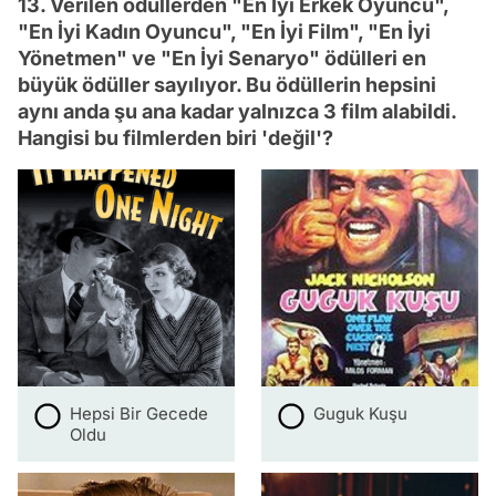
13. Verilen ödüllerden "En İyi Erkek Oyuncu",
"En İyi Kadın Oyuncu", "En İyi Film", "En İyi
Yönetmen" ve "En İyi Senaryo" ödülleri en
büyük ödüller sayılıyor. Bu ödüllerin hepsini
aynı anda şu ana kadar yalnızca 3 film alabildi.
Hangisi bu filmlerden biri 'değil'?
Hepsi Bir Gecede
Guguk Kuşu
Oldu