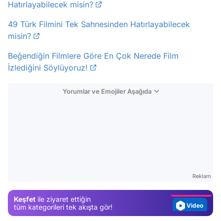
Hatırlayabilecek misin?
49 Türk Filmini Tek Sahnesinden Hatırlayabilecek
misin?
Beğendiğin Filmlere Göre En Çok Nerede Film
İzlediğini Söylüyoruz!
Yorumlar ve Emojiler Aşağıda
Video
Test
Gündem
Reklam
Magazin
Keşfet
ile ziyaret ettiğin
Video
tüm kategorileri tek akışta gör!
Test