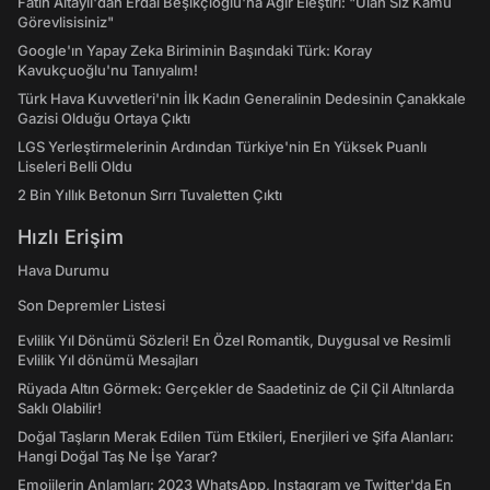
Fatih Altaylı'dan Erdal Beşikçioğlu'na Ağır Eleştiri: "Ulan Siz Kamu
Görevlisisiniz"
Google'ın Yapay Zeka Biriminin Başındaki Türk: Koray
Kavukçuoğlu'nu Tanıyalım!
Türk Hava Kuvvetleri'nin İlk Kadın Generalinin Dedesinin Çanakkale
Gazisi Olduğu Ortaya Çıktı
LGS Yerleştirmelerinin Ardından Türkiye'nin En Yüksek Puanlı
Liseleri Belli Oldu
2 Bin Yıllık Betonun Sırrı Tuvaletten Çıktı
Hızlı Erişim
Hava Durumu
Son Depremler Listesi
Evlilik Yıl Dönümü Sözleri! En Özel Romantik, Duygusal ve Resimli
Evlilik Yıl dönümü Mesajları
Rüyada Altın Görmek: Gerçekler de Saadetiniz de Çil Çil Altınlarda
Saklı Olabilir!
Doğal Taşların Merak Edilen Tüm Etkileri, Enerjileri ve Şifa Alanları:
Hangi Doğal Taş Ne İşe Yarar?
Emojilerin Anlamları: 2023 WhatsApp, Instagram ve Twitter'da En