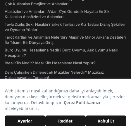
Çok Kullanılan Emojiler ve Anlamları
Atasözleri ve Anlamları: A'dan Z'ye Gündelik Hayatta En Sık
Kullanılan Atasözleri ve Anlamları
Tavla Diziliş Şekli Nasıldır? Erkek Tavlası ve Kız Tavlası Diziliş Şekilleri
ve Oynama Yönleri
Tarot Kartları ve Anlamları Nelerdir? Majör ve Minör Arkana Desteleri
İle Tılsımlı Bir Dünyaya Giriş
Burç Uyumu Hesaplama Nedir? Burç Uyumu, Aşk Uyumu Nasıl
Hesaplanır?
İdeal Kilo Nedir? İdeal Kilo Hesaplama Nasıl Yapılır?
Ders Çalışırken Dinlenecek Müzikler Nelerdir? Müziksiz
Çalışamayanlar Toplanın!
Instagram Giriş Nasıl Yapılır? Instagram'a Giriş İşlemleri Rehberi
41 Ülkenin Bayrakları ve Ülke Bayraklarının Anlamları
GTA San Andreas Hileleri! Oynamaya Doyamayanlar İçin Güncel San
Andreas Şifreleri
IQ Testi: IQ'unuzun Kaç Olduğunu Merak Ettiniz mi?