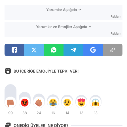
Yorumlar Aşağıda
Reklam
Yorumlar ve Emojiler Aşağıda
Reklam
BU İÇERİĞE EMOJİYLE TEPKİ VER!
99
38
24
16
14
13
13
ONEDİO ÜYELERİ NE DİYOR?