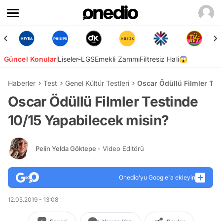
Güncel Konular
Liseler-LGS
Emekli Zammı
Filtresiz Hali😱
Haberler
Test
Genel Kültür Testleri
Oscar Ödüllü Filmler Tes
Oscar Ödüllü Filmler Testinde
10/15 Yapabilecek misin?
Pelin Yelda Göktepe
- Video Editörü
Onedio’yu Google'a ekleyin
12.05.2019 - 13:08