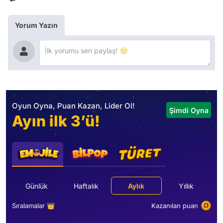
Yorum Yazın
Oyun Oyna, Puan Kazan, Lider Ol!
Şimdi Oyna
Ayın ilk 3’ü!
Günlük
Haftalık
Aylık
Yıllık
Sıralamalar 👑
Kazanılan puan