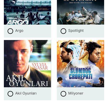
Argo
Spotlight
Akıl Oyunları
Milyoner