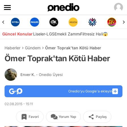
Güncel Konular
Liseler-LGS
Emekli Zammı
Filtresiz Hali😱
Haberler
Gündem
Ömer Toprak'tan Kötü Haber
Ömer Toprak'tan Kötü Haber
Enver K.
- Onedio Üyesi
Onedio’yu Google'a ekleyin
02.08.2015 - 15:11
Favori
Yorum Yap
Paylaş