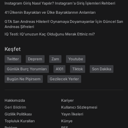
Instagram Giriş Nasıl Yapılır? Instagram'a Giriş İşlemleri Rehberi
41 Ülkenin Bayrakları ve Ülke Bayraklarının Anlamları
GTA San Andreas Hileleri! Oynamaya Doyamayanlar İçin Güncel San
Andreas Şifreleri
IQ Testi: IQ'unuzun Kaç Olduğunu Merak Ettiniz mi?
Keşfet
Twitter
Deprem
Zam
Youtube
Günlük Burç Yorumları
A101
Tiktok
Son Dakika
Bugün Ne Pişirsem
Gezilecek Yerler
Hakkımızda
Kariyer
Geri Bildirim
Kullanıcı Sözleşmesi
Gizlilik Politikası
Yayın İlkeleri
Topluluk Kuralları
Künye
Reklam
RSS