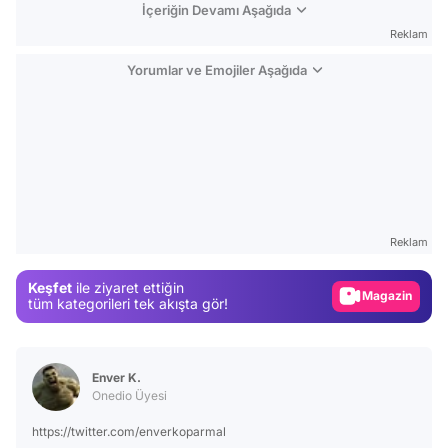
İçeriğin Devamı Aşağıda
Reklam
Yorumlar ve Emojiler Aşağıda
Video
Test
Reklam
Gündem
Keşfet
ile ziyaret ettiğin
Magazin
tüm kategorileri tek akışta gör!
Video
Test
Enver K.
Onedio Üyesi
https://twitter.com/enverkoparmal