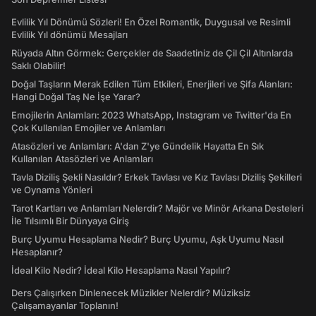
Evlilik Yıl Dönümü Sözleri! En Özel Romantik, Duygusal ve Resimli
Evlilik Yıl dönümü Mesajları
Rüyada Altın Görmek: Gerçekler de Saadetiniz de Çil Çil Altınlarda
Saklı Olabilir!
Doğal Taşların Merak Edilen Tüm Etkileri, Enerjileri ve Şifa Alanları:
Hangi Doğal Taş Ne İşe Yarar?
Emojilerin Anlamları: 2023 WhatsApp, Instagram ve Twitter'da En
Çok Kullanılan Emojiler ve Anlamları
Atasözleri ve Anlamları: A'dan Z'ye Gündelik Hayatta En Sık
Kullanılan Atasözleri ve Anlamları
Tavla Diziliş Şekli Nasıldır? Erkek Tavlası ve Kız Tavlası Diziliş Şekilleri
ve Oynama Yönleri
Tarot Kartları ve Anlamları Nelerdir? Majör ve Minör Arkana Desteleri
İle Tılsımlı Bir Dünyaya Giriş
Burç Uyumu Hesaplama Nedir? Burç Uyumu, Aşk Uyumu Nasıl
Hesaplanır?
İdeal Kilo Nedir? İdeal Kilo Hesaplama Nasıl Yapılır?
Ders Çalışırken Dinlenecek Müzikler Nelerdir? Müziksiz
Çalışamayanlar Toplanın!