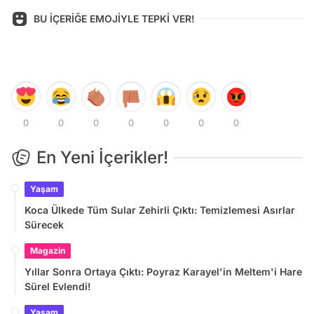
BU İÇERİĞE EMOJİYLE TEPKİ VER!
0
0
0
0
0
0
0
En Yeni İçerikler!
Yaşam
Koca Ülkede Tüm Sular Zehirli Çıktı: Temizlemesi Asırlar
Sürecek
Magazin
Yıllar Sonra Ortaya Çıktı: Poyraz Karayel'in Meltem'i Hare
Sürel Evlendi!
Yaşam