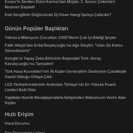
Exxen'in Sevilen Dizisi Karma'dan Müjde: 2. Sezon Çekimleri
Resmen Başladı!
Eski Sevgilinin Düğününde Dj Olsan Hangi Şarkıyı Çalardın?
Günün Popüler Başlıkları
Yalnızca Milenyum Çocukları 2000'lilerin Çok İyi Bildiği Şeyler
Fatih Altaylı'dan Erdal Beşikçioğlu'na Ağır Eleştiri: "Ulan Siz Kamu
Görevlisisiniz"
Google'ın Yapay Zeka Biriminin Başındaki Türk: Koray
Kavukçuoğlu'nu Tanıyalım!
Türk Hava Kuvvetleri'nin İlk Kadın Generalinin Dedesinin Çanakkale
Gazisi Olduğu Ortaya Çıktı
LGS Yerleştirmelerinin Ardından Türkiye'nin En Yüksek Puanlı
Liseleri Belli Oldu
Yaptıkları Komik Mesajlaşmalarla İletişimden Maksimum Verim Alan
Kişiler
Hızlı Erişim
Hava Durumu
Son Depremler Listesi