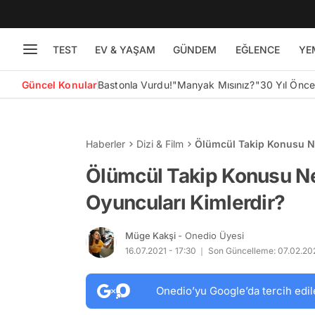
TEST
EV & YAŞAM
GÜNDEM
EĞLENCE
YE
Güncel Konular
Bastonla Vurdu!
"Manyak Mısınız?"
30 Yıl Önc
Haberler
Dizi & Film
Ölümcül Takip Konusu Ne
Ölümcül Takip Konusu Ne
Oyuncuları Kimlerdir?
Müge Kakşi
- Onedio Üyesi
16.07.2021 - 17:30
Son Güncelleme: 07.02.20
Onedio’yu Google’da tercih edil