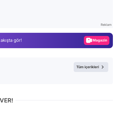
Video
Test
Reklam
Gündem
 akışta gör!
Magazin
Video
Test
Tüm içerikleri
 VER!