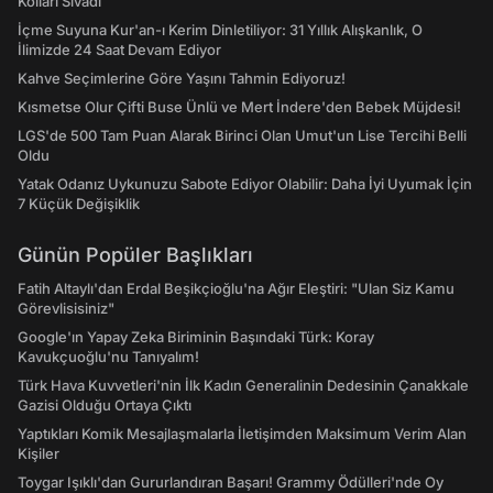
Kolları Sıvadı
İçme Suyuna Kur'an-ı Kerim Dinletiliyor: 31 Yıllık Alışkanlık, O
İlimizde 24 Saat Devam Ediyor
Kahve Seçimlerine Göre Yaşını Tahmin Ediyoruz!
Kısmetse Olur Çifti Buse Ünlü ve Mert İndere'den Bebek Müjdesi!
LGS'de 500 Tam Puan Alarak Birinci Olan Umut'un Lise Tercihi Belli
Oldu
Yatak Odanız Uykunuzu Sabote Ediyor Olabilir: Daha İyi Uyumak İçin
7 Küçük Değişiklik
Günün Popüler Başlıkları
Fatih Altaylı'dan Erdal Beşikçioğlu'na Ağır Eleştiri: "Ulan Siz Kamu
Görevlisisiniz"
Google'ın Yapay Zeka Biriminin Başındaki Türk: Koray
Kavukçuoğlu'nu Tanıyalım!
Türk Hava Kuvvetleri'nin İlk Kadın Generalinin Dedesinin Çanakkale
Gazisi Olduğu Ortaya Çıktı
Yaptıkları Komik Mesajlaşmalarla İletişimden Maksimum Verim Alan
Kişiler
Toygar Işıklı'dan Gururlandıran Başarı! Grammy Ödülleri'nde Oy