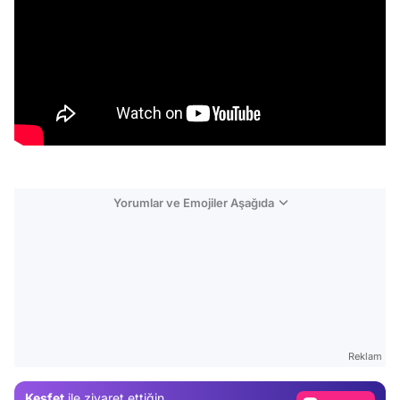
Yorumlar ve Emojiler Aşağıda
Video
Test
Reklam
Gündem
Keşfet
ile ziyaret ettiğin