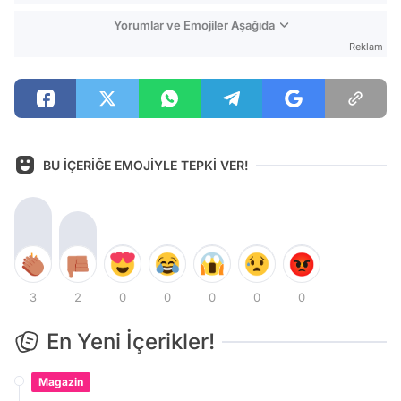
Yorumlar ve Emojiler Aşağıda
Reklam
BU İÇERİĞE EMOJİYLE TEPKİ VER!
3
2
0
0
0
0
0
En Yeni İçerikler!
Magazin