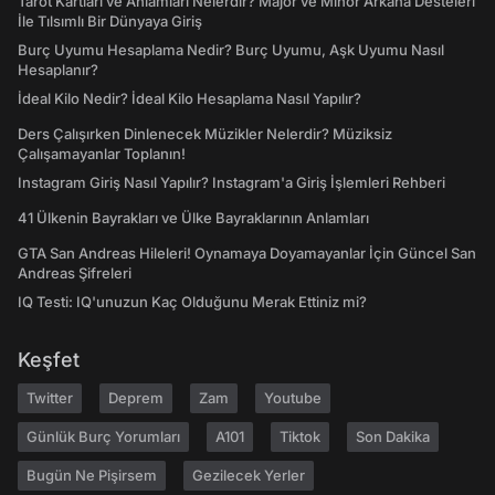
Tarot Kartları ve Anlamları Nelerdir? Majör ve Minör Arkana Desteleri
İle Tılsımlı Bir Dünyaya Giriş
Burç Uyumu Hesaplama Nedir? Burç Uyumu, Aşk Uyumu Nasıl
Hesaplanır?
İdeal Kilo Nedir? İdeal Kilo Hesaplama Nasıl Yapılır?
Ders Çalışırken Dinlenecek Müzikler Nelerdir? Müziksiz
Çalışamayanlar Toplanın!
Instagram Giriş Nasıl Yapılır? Instagram'a Giriş İşlemleri Rehberi
41 Ülkenin Bayrakları ve Ülke Bayraklarının Anlamları
GTA San Andreas Hileleri! Oynamaya Doyamayanlar İçin Güncel San
Andreas Şifreleri
IQ Testi: IQ'unuzun Kaç Olduğunu Merak Ettiniz mi?
Keşfet
Twitter
Deprem
Zam
Youtube
Günlük Burç Yorumları
A101
Tiktok
Son Dakika
Bugün Ne Pişirsem
Gezilecek Yerler