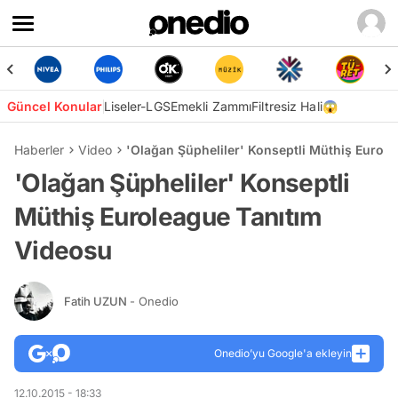
Güncel Konular
Liseler-LGS
Emekli Zammı
Filtresiz Hali😱
Haberler
Video
'Olağan Şüpheliler' Konseptli Müthiş Eurol
'Olağan Şüpheliler' Konseptli
Müthiş Euroleague Tanıtım
Videosu
Fatih UZUN
- Onedio
Onedio’yu Google'a ekleyin
12.10.2015 - 18:33