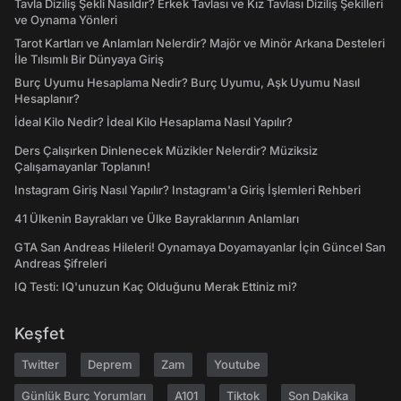
Tavla Diziliş Şekli Nasıldır? Erkek Tavlası ve Kız Tavlası Diziliş Şekilleri
ve Oynama Yönleri
Tarot Kartları ve Anlamları Nelerdir? Majör ve Minör Arkana Desteleri
İle Tılsımlı Bir Dünyaya Giriş
Burç Uyumu Hesaplama Nedir? Burç Uyumu, Aşk Uyumu Nasıl
Hesaplanır?
İdeal Kilo Nedir? İdeal Kilo Hesaplama Nasıl Yapılır?
Ders Çalışırken Dinlenecek Müzikler Nelerdir? Müziksiz
Çalışamayanlar Toplanın!
Instagram Giriş Nasıl Yapılır? Instagram'a Giriş İşlemleri Rehberi
41 Ülkenin Bayrakları ve Ülke Bayraklarının Anlamları
GTA San Andreas Hileleri! Oynamaya Doyamayanlar İçin Güncel San
Andreas Şifreleri
IQ Testi: IQ'unuzun Kaç Olduğunu Merak Ettiniz mi?
Keşfet
Twitter
Deprem
Zam
Youtube
Günlük Burç Yorumları
A101
Tiktok
Son Dakika