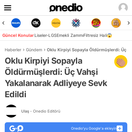
Güncel Konular
Liseler-LGS
Emekli Zammı
Filtresiz Hali😱
Haberler
Gündem
Oklu Kirpiyi Sopayla Öldürmüşlerdi: Üç Va
Oklu Kirpiyi Sopayla
Öldürmüşlerdi: Üç Vahşi
Yakalanarak Adliyeye Sevk
Edildi
Ulaş
- Onedio Editörü
Onedio’yu Google'a ekleyin