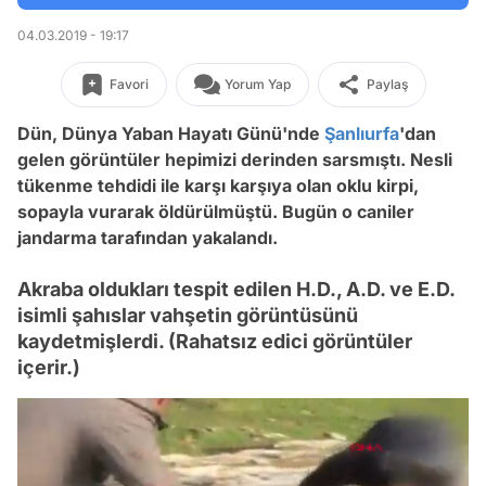
04.03.2019 - 19:17
Favori
Yorum Yap
Paylaş
Dün, Dünya Yaban Hayatı Günü'nde
Şanlıurfa
'dan
gelen görüntüler hepimizi derinden sarsmıştı. Nesli
tükenme tehdidi ile karşı karşıya olan oklu kirpi,
sopayla vurarak öldürülmüştü. Bugün o caniler
jandarma tarafından yakalandı.
Akraba oldukları tespit edilen H.D., A.D. ve E.D.
isimli şahıslar vahşetin görüntüsünü
kaydetmişlerdi. (Rahatsız edici görüntüler
içerir.)