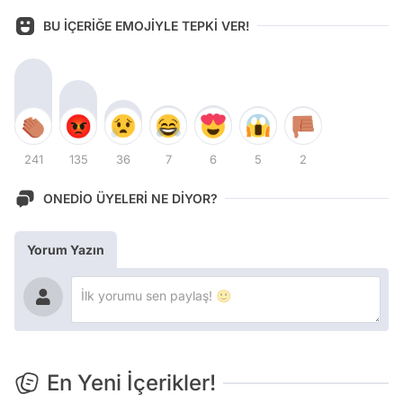
BU İÇERİĞE EMOJİYLE TEPKİ VER!
241
135
36
7
6
5
2
ONEDİO ÜYELERİ NE DİYOR?
Yorum Yazın
En Yeni İçerikler!