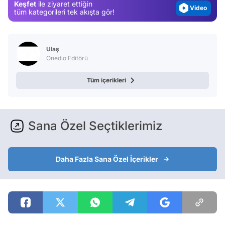
Keşfet
ile ziyaret ettiğin
Video
tüm kategorileri tek akışta gör!
Test
Ulaş
Onedio Editörü
Tüm içerikleri
Sana Özel Seçtiklerimiz
Daha Fazla Sana Özel İçerikler