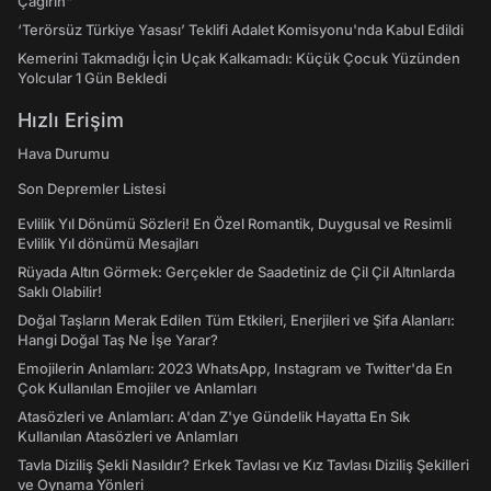
Çağırın"
‘Terörsüz Türkiye Yasası’ Teklifi Adalet Komisyonu'nda Kabul Edildi
Kemerini Takmadığı İçin Uçak Kalkamadı: Küçük Çocuk Yüzünden
Yolcular 1 Gün Bekledi
Hızlı Erişim
Hava Durumu
Son Depremler Listesi
Evlilik Yıl Dönümü Sözleri! En Özel Romantik, Duygusal ve Resimli
Evlilik Yıl dönümü Mesajları
Rüyada Altın Görmek: Gerçekler de Saadetiniz de Çil Çil Altınlarda
Saklı Olabilir!
Doğal Taşların Merak Edilen Tüm Etkileri, Enerjileri ve Şifa Alanları:
Hangi Doğal Taş Ne İşe Yarar?
Emojilerin Anlamları: 2023 WhatsApp, Instagram ve Twitter'da En
Çok Kullanılan Emojiler ve Anlamları
Atasözleri ve Anlamları: A'dan Z'ye Gündelik Hayatta En Sık
Kullanılan Atasözleri ve Anlamları
Tavla Diziliş Şekli Nasıldır? Erkek Tavlası ve Kız Tavlası Diziliş Şekilleri
ve Oynama Yönleri