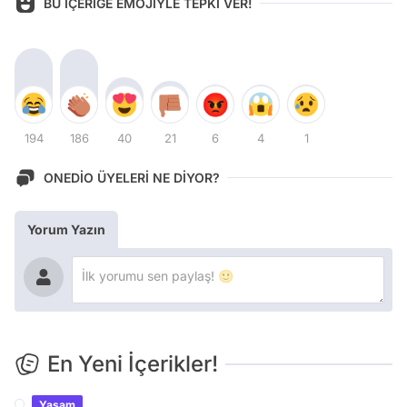
BU İÇERİĞE EMOJİYLE TEPKİ VER!
194
186
40
21
6
4
1
ONEDİO ÜYELERİ NE DİYOR?
Yorum Yazın
En Yeni İçerikler!
Yaşam