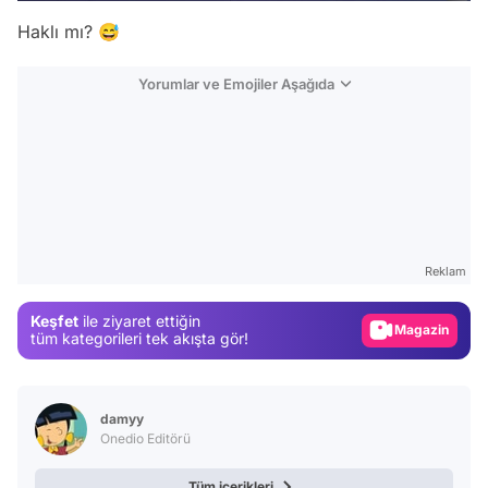
Haklı mı? 😅
Yorumlar ve Emojiler Aşağıda
Video
Test
Reklam
Gündem
Keşfet
ile ziyaret ettiğin
Magazin
tüm kategorileri tek akışta gör!
Video
Test
damyy
Onedio Editörü
Tüm içerikleri