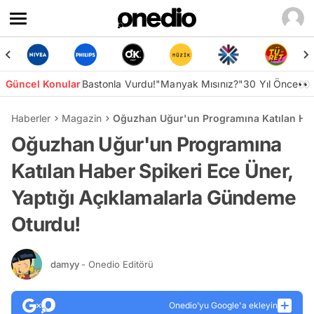
Güncel Konular
Bastonla Vurdu!
"Manyak Mısınız?"
30 Yıl Önce👀
Haberler
Magazin
Oğuzhan Uğur'un Programına Katılan Habe
Oğuzhan Uğur'un Programına
Katılan Haber Spikeri Ece Üner,
Yaptığı Açıklamalarla Gündeme
Oturdu!
damyy
- Onedio Editörü
Onedio’yu Google'a ekleyin