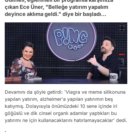
çıkan Ece Üner, "Belleğe yatırım yapalım
deyince aklıma geldi." diye bir başladı...
Devamını da şöyle getirdi: 'Viagra ve meme silikonuna
yapılan yatırım, alzheimer'a yapılan yatırımın beş
katıymış. Dolayısıyla önümüzdeki 10 sene içinde iri
göğüslü ve dik cinsel organlı adamlar yaptıkları bu
yatırımı ne için kullanacaklarını hatırlamayacaklar' dedi.