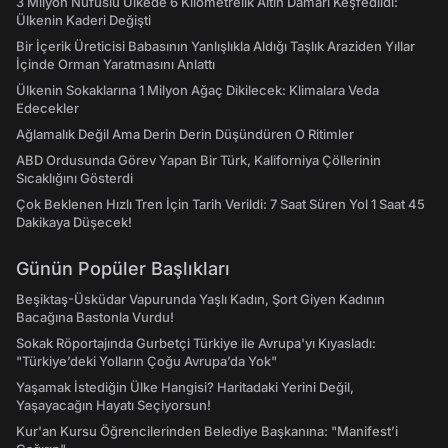
3 Milyon Nüfuslu Ülkede 6 Kilometrelik Altın Damarı Keşfedildi:
Ülkenin Kaderi Değişti
Bir İçerik Üreticisi Babasının Yanlışlıkla Aldığı Taşlık Araziden Yıllar
İçinde Orman Yaratmasını Anlattı
Ülkenin Sokaklarına 1 Milyon Ağaç Dikilecek: Klimalara Veda
Edecekler
Ağlamalık Değil Ama Derin Derin Düşündüren O Ritimler
ABD Ordusunda Görev Yapan Bir Türk, Kaliforniya Çöllerinin
Sıcaklığını Gösterdi
Çok Beklenen Hızlı Tren İçin Tarih Verildi: 7 Saat Süren Yol 1 Saat 45
Dakikaya Düşecek!
Günün Popüler Başlıkları
Beşiktaş-Üsküdar Vapurunda Yaşlı Kadın, Şort Giyen Kadının
Bacağına Bastonla Vurdu!
Sokak Röportajında Gurbetçi Türkiye ile Avrupa'yı Kıyasladı:
"Türkiye’deki Yolların Çoğu Avrupa’da Yok"
Yaşamak İstediğin Ülke Hangisi? Haritadaki Yerini Değil,
Yaşayacağın Hayatı Seçiyorsun!
Kur'an Kursu Öğrencilerinden Belediye Başkanına: "Manifest’i