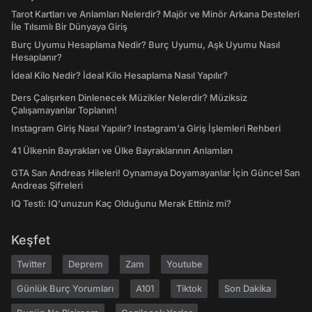
Tarot Kartları ve Anlamları Nelerdir? Majör ve Minör Arkana Desteleri
İle Tılsımlı Bir Dünyaya Giriş
Burç Uyumu Hesaplama Nedir? Burç Uyumu, Aşk Uyumu Nasıl
Hesaplanır?
İdeal Kilo Nedir? İdeal Kilo Hesaplama Nasıl Yapılır?
Ders Çalışırken Dinlenecek Müzikler Nelerdir? Müziksiz
Çalışamayanlar Toplanın!
Instagram Giriş Nasıl Yapılır? Instagram'a Giriş İşlemleri Rehberi
41 Ülkenin Bayrakları ve Ülke Bayraklarının Anlamları
GTA San Andreas Hileleri! Oynamaya Doyamayanlar İçin Güncel San
Andreas Şifreleri
IQ Testi: IQ'unuzun Kaç Olduğunu Merak Ettiniz mi?
Keşfet
Twitter
Deprem
Zam
Youtube
Günlük Burç Yorumları
A101
Tiktok
Son Dakika