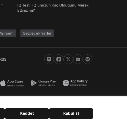
Şifreleri
IQ Testi: IQ'unuzun Kaç Olduğunu Merak
Ettiniz mi?
işirsem
Gezilecek Yerler
RSS