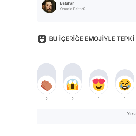
Batuhan
Onedio Editörü
BU İÇERİĞE EMOJİYLE TEPKİ
2
2
1
1
Yoru