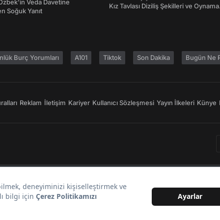
Özbek'in Veda Davetine
Kız Tavlası Diziliş Şekilleri ve Oynama
en Soğuk Yanıt
Yönleri
nlük Burç Yorumları
A101
Tiktok
Son Dakika
Bugün Ne P
alları
Reklam
İletişim
Kariyer
Kullanıcı Sözleşmesi
Yayın İlkeleri
Künye
Bir
markasıdır.