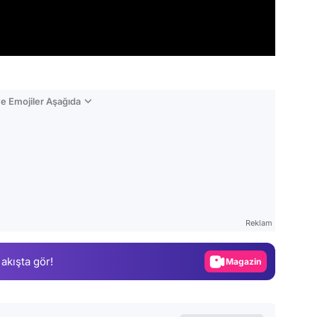
e Emojiler Aşağıda
Video
Test
Reklam
Gündem
 akışta gör!
Magazin
Video
Test