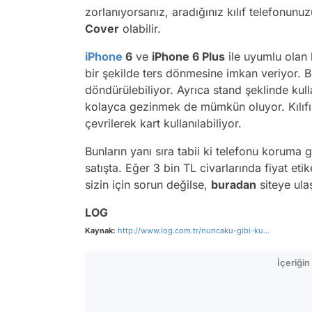
zorlanıyorsanız, aradığınız kılıf telefonu
Cover
olabilir.
iPhone
6
ve
iPhone 6 Plus
ile uyumlu olan bu
bir şekilde ters dönmesine imkan veriyor. B
döndürülebiliyor. Ayrıca stand şeklinde kul
kolayca gezinmek de mümkün oluyor. Kılıfın 
çevrilerek kart kullanılabiliyor.
Bunların yanı sıra tabii ki telefonu koruma g
satışta. Eğer 3 bin TL civarlarında fiyat et
sizin için sorun değilse,
buradan
siteye ula
LOG
Kaynak:
http://www.log.com.tr/nuncaku-gibi-ku...
İçeriği