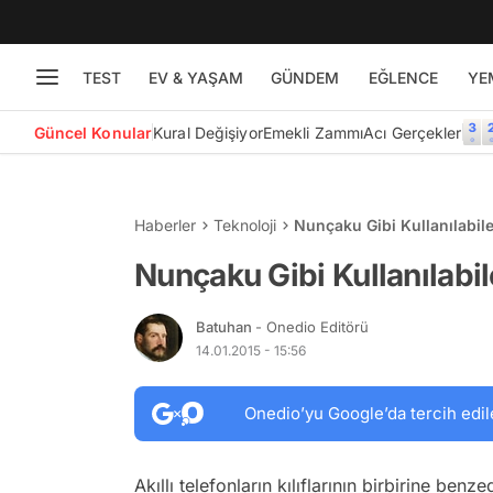
TEST
EV & YAŞAM
GÜNDEM
EĞLENCE
YE
Güncel Konular
Kural Değişiyor
Emekli Zammı
Acı Gerçekler
Haberler
Teknoloji
Nunçaku Gibi Kullanılabile
Nunçaku Gibi Kullanılabil
Batuhan
- Onedio Editörü
14.01.2015 - 15:56
Onedio’yu Google’da tercih edil
Akıllı telefonların kılıflarının birbirine be