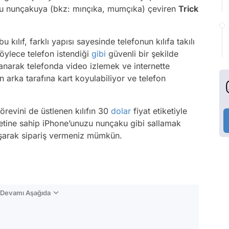
nuzu nunçakuya (bkz: mınçıka, mumçıka) çeviren
Trick
 kılıf, farklı yapısı sayesinde telefonun kılıfa takılı
öylece telefon istendiği
gibi
güvenli bir şekilde
lanarak telefonda video izlemek ve internette
arka tarafına kart koyulabiliyor ve telefon
örevini de üstlenen kılıfın 30
dolar
fiyat etiketiyle
iketine sahip iPhone’unuzu nunçaku gibi sallamak
şarak sipariş vermeniz mümkün.
n Devamı Aşağıda