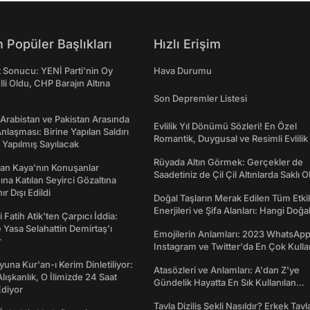
 Popüler Başlıkları
Hızlı Erişim
t Sonucu: YENİ Parti'nin Oy
Hava Durumu
lli Oldu, CHP Barajın Altına
Son Depremler Listesi
 Arabistan ve Pakistan Arasında
Evlilik Yıl Dönümü Sözleri! En Özel
laşması: Birine Yapılan Saldırı
Romantik, Duygusal ve Resimli Evlilik 
Yapılmış Sayılacak
dönümü Mesajları
Rüyada Altın Görmek: Gerçekler de
an Kaya’nın Konuşanlar
Saadetiniz de Çil Çil Altınlarda Saklı Ol
na Katılan Seyirci Gözaltına
nır Dışı Edildi
Doğal Taşların Merak Edilen Tüm Etkil
Enerjileri ve Şifa Alanları: Hangi Doğa
 Fatih Atik'ten Çarpıcı İddia:
Ne İşe Yarar?
Yasa Selahattin Demirtaş'ı
Emojilerin Anlamları: 2023 WhatsApp
r
Instagram ve Twitter'da En Çok Kulla
Emojiler ve Anlamları
una Kur'an-ı Kerim Dinletiliyor:
Atasözleri ve Anlamları: A'dan Z'ye
 Alışkanlık, O İlimizde 24 Saat
Gündelik Hayatta En Sık Kullanılan
diyor
Atasözleri ve Anlamları
Tavla Diziliş Şekli Nasıldır? Erkek Tavl