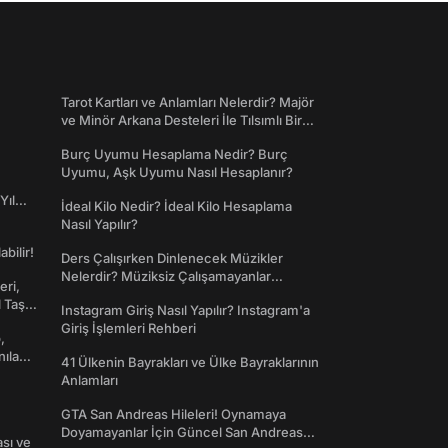
Tarot Kartları ve Anlamları Nelerdir? Majör
ve Minör Arkana Desteleri İle Tılsımlı Bir
Dünyaya Giriş
Burç Uyumu Hesaplama Nedir? Burç
Uyumu, Aşk Uyumu Nasıl Hesaplanır?
Yıl
İdeal Kilo Nedir? İdeal Kilo Hesaplama
Nasıl Yapılır?
abilir!
Ders Çalışırken Dinlenecek Müzikler
Nelerdir? Müziksiz Çalışamayanlar
eri,
Toplanın!
l Taş
Instagram Giriş Nasıl Yapılır? Instagram'a
Giriş İşlemleri Rehberi
,
nılan
41 Ülkenin Bayrakları ve Ülke Bayraklarının
Anlamları
GTA San Andreas Hileleri! Oynamaya
Doyamayanlar İçin Güncel San Andreas
ası ve