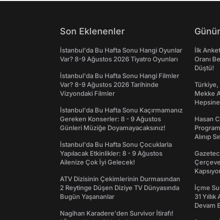
Son Eklenenler
Günün
İstanbul'da Bu Hafta Sonu Hangi Oyunlar
İlk Anke
Var? 8-9 Ağustos 2026 Tiyatro Oyunları
Oranı Be
Düştü!
İstanbul'da Bu Hafta Sonu Hangi Filmler
Var? 8-9 Ağustos 2026 Tarihinde
Türkiye,
Vizyondaki Filmler
Mekke An
Hepsine 
İstanbul'da Bu Hafta Sonu Kaçırmamanız
Gereken Konserler: 8 - 9 Ağustos
Hasan C
Günleri Müziğe Doyamayacaksınız!
Programı
Alınıp Sı
İstanbul'da Bu Hafta Sonu Çocuklarla
Yapılacak Etkinlikler: 8 - 9 Ağustos
Gazeteci
Ailenize Çok İyi Gelecek!
Çerçeve 
Kapsıyo
ATV Dizisinin Çekimlerinin Durmasından
2 Reytinge Düşen Diziye TV Dünyasında
İçme Suy
Bugün Yaşananlar
31 Yıllık
Devam E
Nagihan Karadere'den Survivor İtirafı!