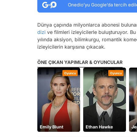
Onedio’yu Google’da tercih edil
Dünya çapında milyonlarca abonesi bulun
dizi
ve filmleri izleyicilerle buluşturuyor. 
yılında aksiyon, bilimkurgu, romantik kome
izleyicilerin karşısına çıkacak.
ÖNE ÇIKAN YAPIMLAR & OYUNCULAR
Oyuncu
Oyuncu
Oyuncu
is Elba
Emily Blunt
Ethan Hawke
Je