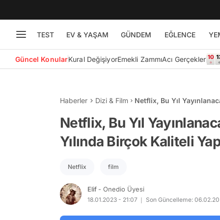
TEST
EV & YAŞAM
GÜNDEM
EĞLENCE
YE
Güncel Konular
Kural Değişiyor
Emekli Zammı
Acı Gerçekler
Haberler
Dizi & Film
Netflix, Bu Yıl Yayınlana
İzleyicilerle Buluşacak!
Netflix, Bu Yıl Yayınlana
Yılında Birçok Kaliteli Ya
Netflix
film
Elif
- Onedio Üyesi
18.01.2023 - 21:07
Son Güncelleme: 06.02.202