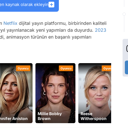
en kaynak olarak ekleyin
an
Netflix
dijital yayın platformu, birbirinden kaliteli
Bu yıl yayınlanacak yeni yapımları da duyurdu.
2023
di, animasyon türünün en başarılı yapımları
Oyuncu
Oyuncu
Oyuncu
Millie Bobby
Reese
nnifer Aniston
Brown
Witherspoon
Ch