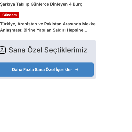
Şarkıya Takılıp Günlerce Dinleyen 4 Burç
Gündem
Türkiye, Arabistan ve Pakistan Arasında Mekke
Anlaşması: Birine Yapılan Saldırı Hepsine
Yapılmış Sayılacak
Sana Özel Seçtiklerimiz
Daha Fazla Sana Özel İçerikler
Oyuncu
Oyuncu
Oyuncu
ris Hemsworth
Chris Evans
Jamie Foxx
G