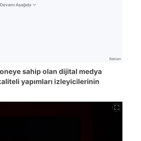
n Devamı Aşağıda
Reklam
neye sahip olan dijital medya
liteli yapımları izleyicilerinin