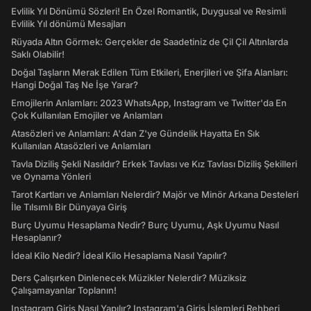
Evlilik Yıl Dönümü Sözleri! En Özel Romantik, Duygusal ve Resimli
Evlilik Yıl dönümü Mesajları
Rüyada Altın Görmek: Gerçekler de Saadetiniz de Çil Çil Altınlarda
Saklı Olabilir!
Doğal Taşların Merak Edilen Tüm Etkileri, Enerjileri ve Şifa Alanları:
Hangi Doğal Taş Ne İşe Yarar?
Emojilerin Anlamları: 2023 WhatsApp, Instagram ve Twitter'da En
Çok Kullanılan Emojiler ve Anlamları
Atasözleri ve Anlamları: A'dan Z'ye Gündelik Hayatta En Sık
Kullanılan Atasözleri ve Anlamları
Tavla Diziliş Şekli Nasıldır? Erkek Tavlası ve Kız Tavlası Diziliş Şekilleri
ve Oynama Yönleri
Tarot Kartları ve Anlamları Nelerdir? Majör ve Minör Arkana Desteleri
İle Tılsımlı Bir Dünyaya Giriş
Burç Uyumu Hesaplama Nedir? Burç Uyumu, Aşk Uyumu Nasıl
Hesaplanır?
İdeal Kilo Nedir? İdeal Kilo Hesaplama Nasıl Yapılır?
Ders Çalışırken Dinlenecek Müzikler Nelerdir? Müziksiz
Çalışamayanlar Toplanın!
Instagram Giriş Nasıl Yapılır? Instagram'a Giriş İşlemleri Rehberi