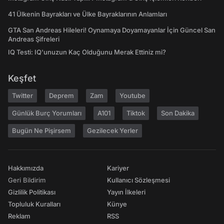
41 Ülkenin Bayrakları ve Ülke Bayraklarının Anlamları
GTA San Andreas Hileleri! Oynamaya Doyamayanlar İçin Güncel San
Andreas Şifreleri
IQ Testi: IQ'unuzun Kaç Olduğunu Merak Ettiniz mi?
Keşfet
Twitter
Deprem
Zam
Youtube
Günlük Burç Yorumları
A101
Tiktok
Son Dakika
Bugün Ne Pişirsem
Gezilecek Yerler
Hakkımızda
Kariyer
Geri Bildirim
Kullanıcı Sözleşmesi
Gizlilik Politikası
Yayın İlkeleri
Topluluk Kuralları
Künye
Reklam
RSS