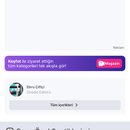
Video
Test
Gündem
Reklam
Magazin
Keşfet
ile ziyaret ettiğin
Video
tüm kategorileri tek akışta gör!
Test
Ebru Çiftçi
Onedio Editörü
Tüm içerikleri