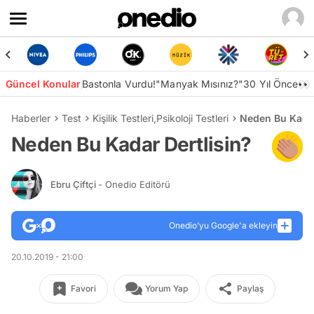
Güncel Konular
Bastonla Vurdu!
"Manyak Mısınız?"
30 Yıl Önce👀
Haberler
Test
Kişilik Testleri
,
Psikoloji Testleri
Neden Bu Kadar
Neden Bu Kadar Dertlisin?
Ebru Çiftçi
- Onedio Editörü
Onedio’yu Google'a ekleyin
20.10.2019 - 21:00
Favori
Yorum Yap
Paylaş