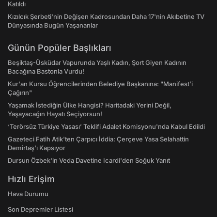
Katıldı
Kızılcık Şerbeti'nin Değişen Kadrosundan Daha 17'nin Akıbetine TV
Dünyasında Bugün Yaşananlar
Günün Popüler Başlıkları
Beşiktaş-Üsküdar Vapurunda Yaşlı Kadın, Şort Giyen Kadının
Bacağına Bastonla Vurdu!
Kur'an Kursu Öğrencilerinden Belediye Başkanına: "Manifest’i
Çağırın"
Yaşamak İstediğin Ülke Hangisi? Haritadaki Yerini Değil,
Yaşayacağın Hayatı Seçiyorsun!
‘Terörsüz Türkiye Yasası’ Teklifi Adalet Komisyonu'nda Kabul Edildi
Gazeteci Fatih Atik'ten Çarpıcı İddia: Çerçeve Yasa Selahattin
Demirtaş'ı Kapsıyor
Dursun Özbek'in Veda Davetine Icardi'den Soğuk Yanıt
Hızlı Erişim
Hava Durumu
Son Depremler Listesi