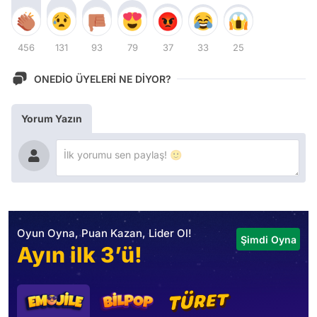
456
131
93
79
37
33
25
ONEDİO ÜYELERİ NE DİYOR?
Yorum Yazın
Oyun Oyna, Puan Kazan, Lider Ol!
Şimdi Oyna
Ayın ilk 3’ü!