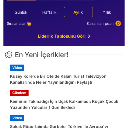
Günlük
Haftalık
Aylık
Yıllık
Sıralamalar 👑
Kazanılan puan
Liderlik Tablosunu Gör!
En Yeni İçerikler!
Video
Kuzey Kore'de Bir Otelde Kalan Turist Televizyon
Kanallarında Neler Yayınlandığını Paylaştı
Gündem
Kemerini Takmadığı İçin Uçak Kalkamadı: Küçük Çocuk
Yüzünden Yolcular 1 Gün Bekledi
Video
Sokak Röportajında Gurbetçi Türkiye ile Avrupa'yı