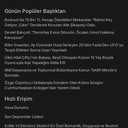
Günün Popüler Başlıkları
Bodrum’da 70 Bin TL Hesap Ödedikleri Mekandan “Rahmi Koç
Geliyor, Çıkın” Denilerek Kovulan Aile Şikayetçi Oldu
Devlet Bahçeli: “Demirtaş Evine Dönsün, Öcalan Umut Hakkına
Kavuşsun”
Bilim İnsanları, Ay Üzerinde Hızla İlerleyen 20'den Fazla Dev UFO'yu
Tespit Ettikten Sonra Uyarı Yayınladı
Ülkü Hilal Çiftçi'nin Babası, Reşit Olmayan Kızının 10 Yaş Büyük
Oyuncuyla Aşk Yaşadığını İddia Etti
Milli Dayanışma ve Toplumsal Bütünleşme Kanun Teklifi Meclis’e
Sunuldu
Özge Özpirinçci İddialarıyla Gündem Olan Kübra Süzgün
Cumhurbaşkanı Erdoğan'dan Yardım İstedi
Hızlı Erişim
Hava Durumu
Son Depremler Listesi
Evlilik Yıl Dönümü Sözleri! En Özel Romantik, Duygusal ve Resimli