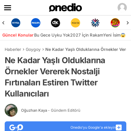
Güncel Konular
Bu Gece Uyku Yok
2027 İçin Rakam
Yeni İsim😱
Haberler
Goygoy
Ne Kadar Yaşlı Olduklarına Örnekler Vererek 
Ne Kadar Yaşlı Olduklarına
Örnekler Vererek Nostalji
Fırtınaları Estiren Twitter
Kullanıcıları
Oğuzhan Kaya
- Gündem Editörü
Onedio’yu Google'a ekleyin