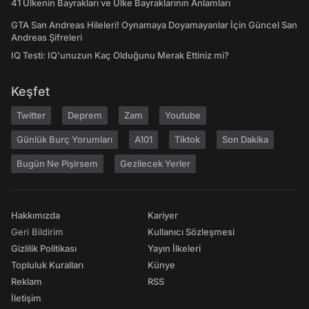
41 Ülkenin Bayrakları ve Ülke Bayraklarının Anlamları
GTA San Andreas Hileleri! Oynamaya Doyamayanlar İçin Güncel San
Andreas Şifreleri
IQ Testi: IQ'unuzun Kaç Olduğunu Merak Ettiniz mi?
Keşfet
Twitter
Deprem
Zam
Youtube
Günlük Burç Yorumları
A101
Tiktok
Son Dakika
Bugün Ne Pişirsem
Gezilecek Yerler
Hakkımızda
Kariyer
Geri Bildirim
Kullanıcı Sözleşmesi
Gizlilik Politikası
Yayın İlkeleri
Topluluk Kuralları
Künye
Reklam
RSS
İletişim