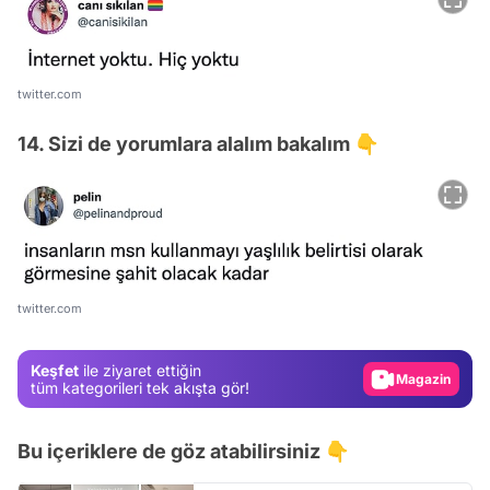
twitter.com
14. Sizi de yorumlara alalım bakalım 👇
Video
Test
Gündem
twitter.com
Magazin
Keşfet
ile ziyaret ettiğin
Video
tüm kategorileri tek akışta gör!
Test
Bu içeriklere de göz atabilirsiniz 👇