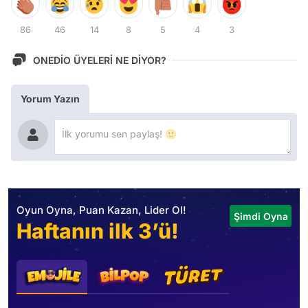
86
46
14
8
5
4
3
ONEDİO ÜYELERİ NE DİYOR?
Yorum Yazın
Oyun Oyna, Puan Kazan, Lider Ol!
Şimdi Oyna
Haftanın ilk 3’ü!