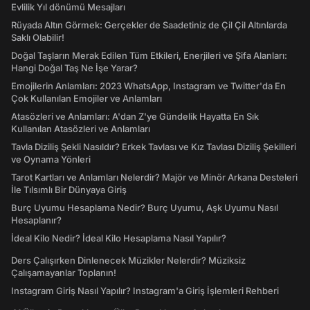
Evlilik Yıl dönümü Mesajları
Rüyada Altın Görmek: Gerçekler de Saadetiniz de Çil Çil Altınlarda
Saklı Olabilir!
Doğal Taşların Merak Edilen Tüm Etkileri, Enerjileri ve Şifa Alanları:
Hangi Doğal Taş Ne İşe Yarar?
Emojilerin Anlamları: 2023 WhatsApp, Instagram ve Twitter'da En
Çok Kullanılan Emojiler ve Anlamları
Atasözleri ve Anlamları: A'dan Z'ye Gündelik Hayatta En Sık
Kullanılan Atasözleri ve Anlamları
Tavla Diziliş Şekli Nasıldır? Erkek Tavlası ve Kız Tavlası Diziliş Şekilleri
ve Oynama Yönleri
Tarot Kartları ve Anlamları Nelerdir? Majör ve Minör Arkana Desteleri
İle Tılsımlı Bir Dünyaya Giriş
Burç Uyumu Hesaplama Nedir? Burç Uyumu, Aşk Uyumu Nasıl
Hesaplanır?
İdeal Kilo Nedir? İdeal Kilo Hesaplama Nasıl Yapılır?
Ders Çalışırken Dinlenecek Müzikler Nelerdir? Müziksiz
Çalışamayanlar Toplanın!
Instagram Giriş Nasıl Yapılır? Instagram'a Giriş İşlemleri Rehberi