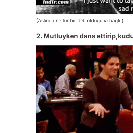
(Aslında ne tür bir deli olduğuna bağlı.)
2. Mutluyken dans ettirip,kud