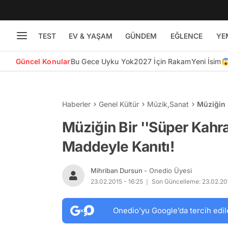
TEST
EV & YAŞAM
GÜNDEM
EĞLENCE
YE
Güncel Konular
Bu Gece Uyku Yok
2027 İçin Rakam
Yeni İsim
Haberler
Genel Kültür
Müzik
,
Sanat
Müziğin 
Müziğin Bir ''Süper Kah
Maddeyle Kanıtı!
Mihriban Dursun
- Onedio Üyesi
23.02.2015 - 16:25
Son Güncelleme: 23.02.201
Onedio’yu Google’da tercih edil