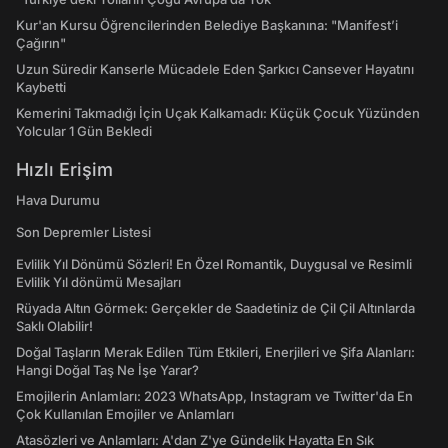
Kur'an Kursu Öğrencilerinden Belediye Başkanına: "Manifest’i
Çağırın"
Uzun Süredir Kanserle Mücadele Eden Şarkıcı Cansever Hayatını
Kaybetti
Kemerini Takmadığı İçin Uçak Kalkamadı: Küçük Çocuk Yüzünden
Yolcular 1 Gün Bekledi
Hızlı Erişim
Hava Durumu
Son Depremler Listesi
Evlilik Yıl Dönümü Sözleri! En Özel Romantik, Duygusal ve Resimli
Evlilik Yıl dönümü Mesajları
Rüyada Altın Görmek: Gerçekler de Saadetiniz de Çil Çil Altınlarda
Saklı Olabilir!
Doğal Taşların Merak Edilen Tüm Etkileri, Enerjileri ve Şifa Alanları:
Hangi Doğal Taş Ne İşe Yarar?
Emojilerin Anlamları: 2023 WhatsApp, Instagram ve Twitter'da En
Çok Kullanılan Emojiler ve Anlamları
Atasözleri ve Anlamları: A'dan Z'ye Gündelik Hayatta En Sık