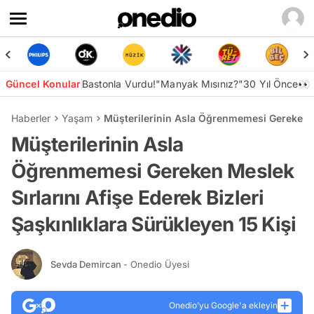
Güncel Konular
Bastonla Vurdu!
"Manyak Mısınız?"
30 Yıl Önce👀
Haberler
Yaşam
Müşterilerinin Asla Öğrenmemesi Gereken Mes
Müşterilerinin Asla
Öğrenmemesi Gereken Meslek
Sırlarını Afişe Ederek Bizleri
Şaşkınlıklara Sürükleyen 15 Kişi
Sevda Demircan
- Onedio Üyesi
Onedio’yu Google'a ekleyin