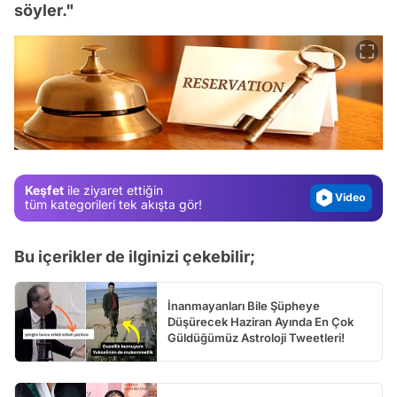
söyler."
Video
Test
Gündem
Magazin
Video
Keşfet
ile ziyaret ettiğin
Test
tüm kategorileri tek akışta gör!
Bu içerikler de ilginizi çekebilir;
İnanmayanları Bile Şüpheye
Düşürecek Haziran Ayında En Çok
Güldüğümüz Astroloji Tweetleri!