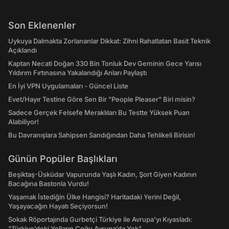
Son Eklenenler
Uykuya Dalmakta Zorlananlar Dikkat: Zihni Rahatlatan Basit Teknik
Açıklandı
Kaptan Necati Doğan 330 Bin Tonluk Dev Geminin Gece Yarısı
Yıldırım Fırtınasına Yakalandığı Anları Paylaştı
En İyi VPN Uygulamaları - Güncel Liste
Evet/Hayır Testine Göre Sen Bir "People Pleaser" Biri misin?
Sadece Gerçek Felsefe Meraklıları Bu Testte Yüksek Puan
Alabiliyor!
Bu Davranışlara Sahipsen Sandığından Daha Tehlikeli Birisin!
Günün Popüler Başlıkları
Beşiktaş-Üsküdar Vapurunda Yaşlı Kadın, Şort Giyen Kadının
Bacağına Bastonla Vurdu!
Yaşamak İstediğin Ülke Hangisi? Haritadaki Yerini Değil,
Yaşayacağın Hayatı Seçiyorsun!
Sokak Röportajında Gurbetçi Türkiye ile Avrupa'yı Kıyasladı:
"Türkiye’deki Yolların Çoğu Avrupa’da Yok"