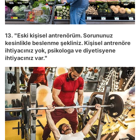
13. "Eski kişisel antrenörüm. Sorununuz
kesinlikle beslenme şekliniz. Kişisel antrenöre
ihtiyacınız yok, psikologa ve diyetisyene
ihtiyacınız var."