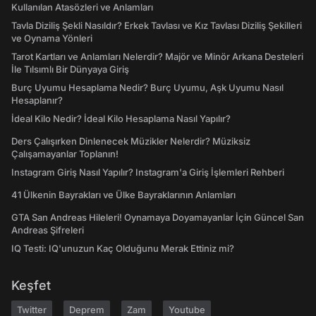
Kullanılan Atasözleri ve Anlamları
Tavla Diziliş Şekli Nasıldır? Erkek Tavlası ve Kız Tavlası Diziliş Şekilleri
ve Oynama Yönleri
Tarot Kartları ve Anlamları Nelerdir? Majör ve Minör Arkana Desteleri
İle Tılsımlı Bir Dünyaya Giriş
Burç Uyumu Hesaplama Nedir? Burç Uyumu, Aşk Uyumu Nasıl
Hesaplanır?
İdeal Kilo Nedir? İdeal Kilo Hesaplama Nasıl Yapılır?
Ders Çalışırken Dinlenecek Müzikler Nelerdir? Müziksiz
Çalışamayanlar Toplanın!
Instagram Giriş Nasıl Yapılır? Instagram'a Giriş İşlemleri Rehberi
41 Ülkenin Bayrakları ve Ülke Bayraklarının Anlamları
GTA San Andreas Hileleri! Oynamaya Doyamayanlar İçin Güncel San
Andreas Şifreleri
IQ Testi: IQ'unuzun Kaç Olduğunu Merak Ettiniz mi?
Keşfet
Twitter
Deprem
Zam
Youtube