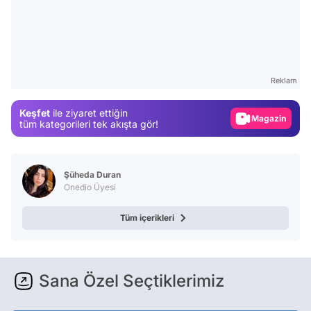
Video
Test
Reklam
Gündem
Keşfet
ile ziyaret ettiğin
Magazin
tüm kategorileri tek akışta gör!
Video
Test
Şüheda Duran
Onedio Üyesi
Tüm içerikleri
Sana Özel Seçtiklerimiz