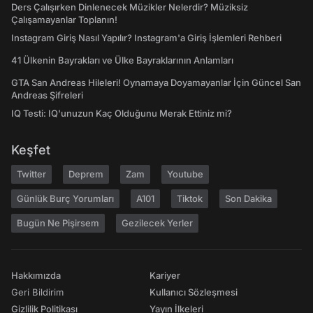
Ders Çalışırken Dinlenecek Müzikler Nelerdir? Müziksiz
Çalışamayanlar Toplanın!
Instagram Giriş Nasıl Yapılır? Instagram'a Giriş İşlemleri Rehberi
41 Ülkenin Bayrakları ve Ülke Bayraklarının Anlamları
GTA San Andreas Hileleri! Oynamaya Doyamayanlar İçin Güncel San
Andreas Şifreleri
IQ Testi: IQ'unuzun Kaç Olduğunu Merak Ettiniz mi?
Keşfet
Twitter
Deprem
Zam
Youtube
Günlük Burç Yorumları
A101
Tiktok
Son Dakika
Bugün Ne Pişirsem
Gezilecek Yerler
Hakkımızda
Kariyer
Geri Bildirim
Kullanıcı Sözleşmesi
Gizlilik Politikası
Yayın İlkeleri