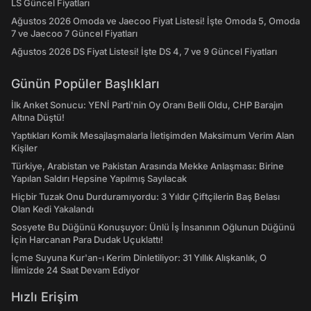
LS Güncel Fiyatları
Ağustos 2026 Omoda ve Jaecoo Fiyat Listesi! İşte Omoda 5, Omoda
7 ve Jaecoo 7 Güncel Fiyatları
Ağustos 2026 DS Fiyat Listesi! İşte DS 4, 7 ve 9 Güncel Fiyatları
Günün Popüler Başlıkları
İlk Anket Sonucu: YENİ Parti'nin Oy Oranı Belli Oldu, CHP Barajın
Altına Düştü!
Yaptıkları Komik Mesajlaşmalarla İletişimden Maksimum Verim Alan
Kişiler
Türkiye, Arabistan ve Pakistan Arasında Mekke Anlaşması: Birine
Yapılan Saldırı Hepsine Yapılmış Sayılacak
Hiçbir Tuzak Onu Durduramıyordu: 3 Yıldır Çiftçilerin Baş Belası
Olan Kedi Yakalandı
Sosyete Bu Düğünü Konuşuyor: Ünlü İş İnsanının Oğlunun Düğünü
İçin Harcanan Para Dudak Uçuklattı!
İçme Suyuna Kur'an-ı Kerim Dinletiliyor: 31 Yıllık Alışkanlık, O
İlimizde 24 Saat Devam Ediyor
Hızlı Erişim