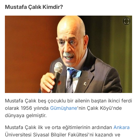
Mustafa Çalık Kimdir?
Mustafa Çalık beş çocuklu bir ailenin baştan ikinci ferdi
olarak 1956 yılında
Gümüşhane
'nin Çalık Köyü'nde
dünyaya gelmiştir.
Mustafa Çalık ilk ve orta eğitimlerinin ardından
Ankara
Üniversitesi Siyasal Bilgiler Fakültesi'ni kazandı ve