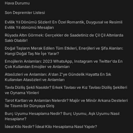
Hava Durumu
Son Depremler Listesi
Evlilik Yıl Dönümü Sözleri! En Özel Romantik, Duygusal ve Resimli
Evlilik Yıl dönümü Mesajları
Rüyada Altın Görmek: Gerçekler de Saadetiniz de Çil Çil Altınlarda
Saklı Olabilir!
Doğal Taşların Merak Edilen Tüm Etkileri, Enerjileri ve Şifa Alanları:
Hangi Doğal Taş Ne İşe Yarar?
Emojilerin Anlamları: 2023 WhatsApp, Instagram ve Twitter'da En
Çok Kullanılan Emojiler ve Anlamları
Atasözleri ve Anlamları: A'dan Z'ye Gündelik Hayatta En Sık
Kullanılan Atasözleri ve Anlamları
Tavla Diziliş Şekli Nasıldır? Erkek Tavlası ve Kız Tavlası Diziliş Şekilleri
ve Oynama Yönleri
Tarot Kartları ve Anlamları Nelerdir? Majör ve Minör Arkana Desteleri
İle Tılsımlı Bir Dünyaya Giriş
Burç Uyumu Hesaplama Nedir? Burç Uyumu, Aşk Uyumu Nasıl
Hesaplanır?
İdeal Kilo Nedir? İdeal Kilo Hesaplama Nasıl Yapılır?