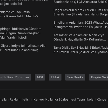
Saadetiniz de Çil Çil Altınlarda Saklı Ol
ığını İddia Etti
Doğal Taşların Merak Edilen Tüm Etkil
yanışma ve Toplumsal
Enerjileri ve Şifa Alanları: Hangi Doğa
me Kanun Teklifi Meclis’e
Ne İşe Yarar?
Emojilerin Anlamları: 2023 WhatsApp
Instagram ve Twitter'da En Çok Kulla
irinçci İddialarıyla Gündem
Emojiler ve Anlamları
bra Süzgün Cumhurbaşkanı
Atasözleri ve Anlamları: A'dan Z'ye
dan Yardım İstedi
Gündelik Hayatta En Sık Kullanılan
Atasözleri ve Anlamları
 Ziyaretleriyle İçimizi Isıtan Aile
Tavla Diziliş Şekli Nasıldır? Erkek Tavl
ı Tarafından Dolandırılmış
Kız Tavlası Diziliş Şekilleri ve Oynama
Yönleri
nlük Burç Yorumları
A101
Tiktok
Son Dakika
Bugün Ne P
alları
Reklam
İletişim
Kariyer
Kullanıcı Sözleşmesi
Yayın İlkeleri
Künye