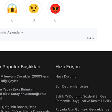
0
0
0
mlar Aşağıda
Reklam
 Popüler Başlıkları
Hızlı Erişim
 Milenyum Çocukları 2000'lilerin
Hava Durumu
ildiği Şeyler
Son Depremler Listesi
n Yapay Zeka Biriminin
ki Türk: Koray Kavukçuoğlu'nu
Evlilik Yıl Dönümü Sözleri! En Özel
m!
Romantik, Duygusal ve Resimli Evlilik 
dönümü Mesajları
l Çiftçi'nin Babası, Reşit
Rüyada Altın Görmek: Gerçekler de
 Kızının 10 Yaş Büyük Oyuncuyla