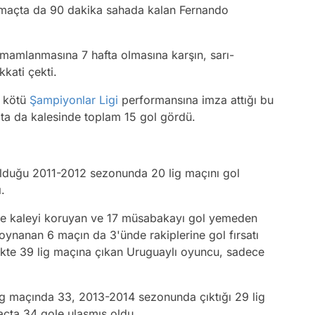
 maçta da 90 dakika sahada kalan Fernando
amamlanmasına 7 hafta olmasına karşın, sarı-
kkati çekti.
n kötü
Şampiyonlar Ligi
performansına imza attığı bu
ta da kalesinde toplam 15 gol gördü.
olduğu 2011-2012 sezonunda 20 lig maçını gol
.
 kaleyi koruyan ve 17 müsabakayı gol yemeden
ynanan 6 maçın da 3'ünde rakiplerine gol fırsatı
likte 39 lig maçına çıkan Uruguaylı oyuncu, sadece
ig maçında 33, 2013-2014 sezonunda çıktığı 29 lig
çta 34 gole ulaşmış oldu.