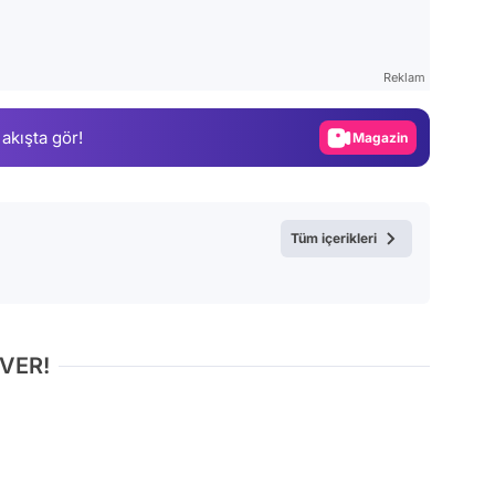
Video
Test
Reklam
Gündem
 akışta gör!
Magazin
Video
Test
Tüm içerikleri
 VER!