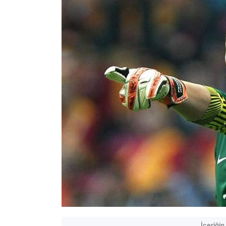
İçeriği