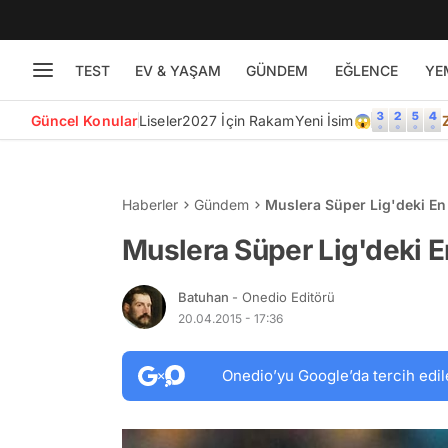
TEST
EV & YAŞAM
GÜNDEM
EĞLENCE
YE
Güncel Konular
Liseler
2027 İçin Rakam
Yeni İsim😱
Haberler
Gündem
Muslera Süper Lig'deki E
Muslera Süper Lig'deki 
Batuhan
- Onedio Editörü
20.04.2015 - 17:36
Onedio’yu Google’da tercih edil