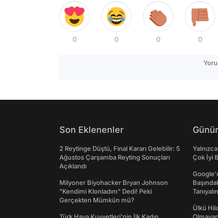
0
0
0
0
Yoru
Son Eklenenler
Günün
2 Reytinge Düştü, Final Kararı Gelebilir: 5
Yalnızca
Ağustos Çarşamba Reyting Sonuçları
Çok İyi B
Açıklandı
Google'ı
Milyoner Biyohacker Bryan Johnson
Başında
"Kendimi Klonladım" Dedi! Peki
Tanıyalı
Gerçekten Mümkün mü?
Ülkü Hila
Türk Hava Kuvvetleri'nin İlk Kadın
Olmayan