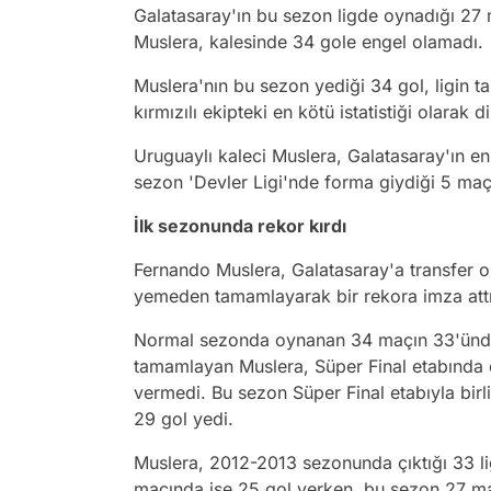
Galatasaray'ın bu sezon ligde oynadığı 27
Muslera, kalesinde 34 gole engel olamadı.
Muslera'nın bu sezon yediği 34 gol, ligin t
kırmızılı ekipteki en kötü istatistiği olarak di
Uruguaylı kaleci Muslera, Galatasaray'ın e
sezon 'Devler Ligi'nde forma giydiği 5 maç
İlk sezonunda rekor kırdı
Fernando Muslera, Galatasaray'a transfer 
yemeden tamamlayarak bir rekora imza attı
Normal sezonda oynanan 34 maçın 33'ünde
tamamlayan Muslera, Süper Final etabında o
vermedi. Bu sezon Süper Final etabıyla bir
29 gol yedi.
Muslera, 2012-2013 sezonunda çıktığı 33 l
maçında ise 25 gol yerken, bu sezon 27 ma