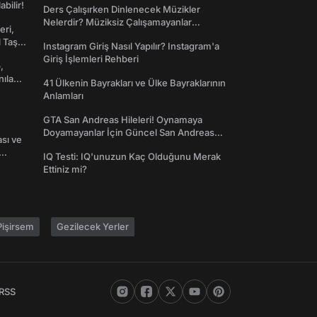
abilir!
Ders Çalışırken Dinlenecek Müzikler
Nelerdir? Müziksiz Çalışamayanlar
eri,
Toplanın!
l Taş
Instagram Giriş Nasıl Yapılır? Instagram'a
Giriş İşlemleri Rehberi
,
nılan
41 Ülkenin Bayrakları ve Ülke Bayraklarının
Anlamları
GTA San Andreas Hileleri! Oynamaya
Doyamayanlar İçin Güncel San Andreas
ası ve
Şifreleri
IQ Testi: IQ'unuzun Kaç Olduğunu Merak
Ettiniz mi?
işirsem
Gezilecek Yerler
RSS