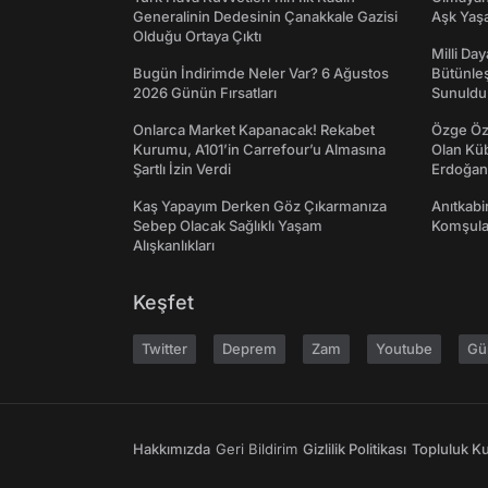
Generalinin Dedesinin Çanakkale Gazisi
Aşk Yaşad
Olduğu Ortaya Çıktı
Milli Da
Bugün İndirimde Neler Var? 6 Ağustos
Bütünleş
2026 Günün Fırsatları
Sunuldu
Onlarca Market Kapanacak! Rekabet
Özge Özp
Kurumu, A101’in Carrefour’u Almasına
Olan Kü
Şartlı İzin Verdi
Erdoğan'
Kaş Yapayım Derken Göz Çıkarmanıza
Anıtkabir
Sebep Olacak Sağlıklı Yaşam
Komşular
Alışkanlıkları
Keşfet
Twitter
Deprem
Zam
Youtube
Gü
Hakkımızda
Geri Bildirim
Gizlilik Politikası
Topluluk Kur