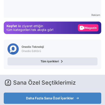
Video
Test
Reklam
Gündem
Keşfet
ile ziyaret ettiğin
Magazin
tüm kategorileri tek akışta gör!
Video
Test
Onedio Teknoloji
Onedio Editörü
Tüm içerikleri
Sana Özel Seçtiklerimiz
Daha Fazla Sana Özel İçerikler