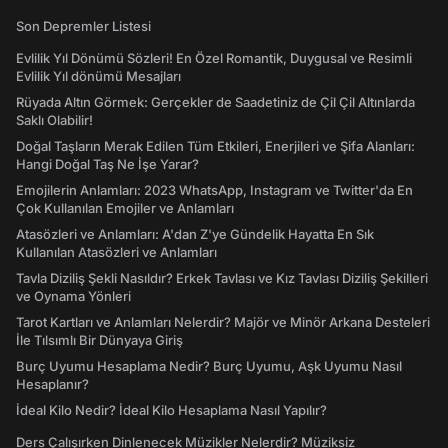
Son Depremler Listesi
Evlilik Yıl Dönümü Sözleri! En Özel Romantik, Duygusal ve Resimli
Evlilik Yıl dönümü Mesajları
Rüyada Altın Görmek: Gerçekler de Saadetiniz de Çil Çil Altınlarda
Saklı Olabilir!
Doğal Taşların Merak Edilen Tüm Etkileri, Enerjileri ve Şifa Alanları:
Hangi Doğal Taş Ne İşe Yarar?
Emojilerin Anlamları: 2023 WhatsApp, Instagram ve Twitter'da En
Çok Kullanılan Emojiler ve Anlamları
Atasözleri ve Anlamları: A'dan Z'ye Gündelik Hayatta En Sık
Kullanılan Atasözleri ve Anlamları
Tavla Diziliş Şekli Nasıldır? Erkek Tavlası ve Kız Tavlası Diziliş Şekilleri
ve Oynama Yönleri
Tarot Kartları ve Anlamları Nelerdir? Majör ve Minör Arkana Desteleri
İle Tılsımlı Bir Dünyaya Giriş
Burç Uyumu Hesaplama Nedir? Burç Uyumu, Aşk Uyumu Nasıl
Hesaplanır?
İdeal Kilo Nedir? İdeal Kilo Hesaplama Nasıl Yapılır?
Ders Çalışırken Dinlenecek Müzikler Nelerdir? Müziksiz