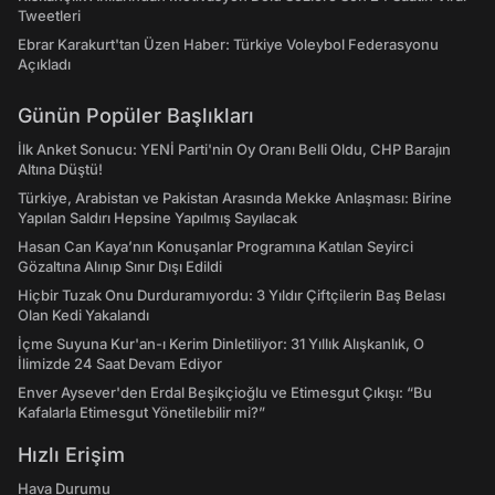
Tweetleri
Ebrar Karakurt'tan Üzen Haber: Türkiye Voleybol Federasyonu
Açıkladı
Günün Popüler Başlıkları
İlk Anket Sonucu: YENİ Parti'nin Oy Oranı Belli Oldu, CHP Barajın
Altına Düştü!
Türkiye, Arabistan ve Pakistan Arasında Mekke Anlaşması: Birine
Yapılan Saldırı Hepsine Yapılmış Sayılacak
Hasan Can Kaya’nın Konuşanlar Programına Katılan Seyirci
Gözaltına Alınıp Sınır Dışı Edildi
Hiçbir Tuzak Onu Durduramıyordu: 3 Yıldır Çiftçilerin Baş Belası
Olan Kedi Yakalandı
İçme Suyuna Kur'an-ı Kerim Dinletiliyor: 31 Yıllık Alışkanlık, O
İlimizde 24 Saat Devam Ediyor
Enver Aysever'den Erdal Beşikçioğlu ve Etimesgut Çıkışı: “Bu
Kafalarla Etimesgut Yönetilebilir mi?”
Hızlı Erişim
Hava Durumu