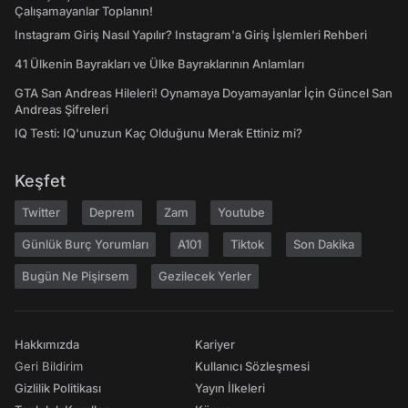
Çalışamayanlar Toplanın!
Instagram Giriş Nasıl Yapılır? Instagram'a Giriş İşlemleri Rehberi
41 Ülkenin Bayrakları ve Ülke Bayraklarının Anlamları
GTA San Andreas Hileleri! Oynamaya Doyamayanlar İçin Güncel San
Andreas Şifreleri
IQ Testi: IQ'unuzun Kaç Olduğunu Merak Ettiniz mi?
Keşfet
Twitter
Deprem
Zam
Youtube
Günlük Burç Yorumları
A101
Tiktok
Son Dakika
Bugün Ne Pişirsem
Gezilecek Yerler
Hakkımızda
Kariyer
Geri Bildirim
Kullanıcı Sözleşmesi
Gizlilik Politikası
Yayın İlkeleri