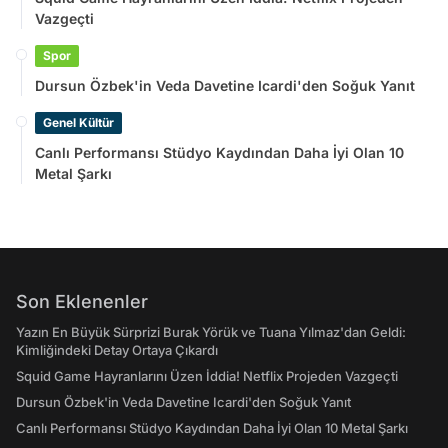
Vazgeçti
Spor
Dursun Özbek'in Veda Davetine Icardi'den Soğuk Yanıt
Genel Kültür
Canlı Performansı Stüdyo Kaydından Daha İyi Olan 10
Metal Şarkı
Son Eklenenler
Yazın En Büyük Sürprizi Burak Yörük ve Tuana Yılmaz'dan Geldi:
Kimliğindeki Detay Ortaya Çıkardı
Squid Game Hayranlarını Üzen İddia! Netflix Projeden Vazgeçti
Dursun Özbek'in Veda Davetine Icardi'den Soğuk Yanıt
Canlı Performansı Stüdyo Kaydından Daha İyi Olan 10 Metal Şarkı