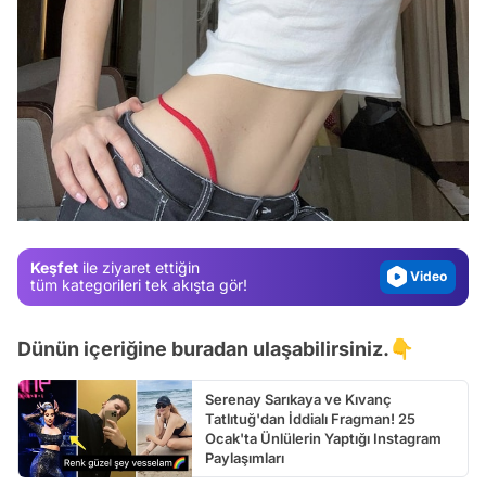
Video
Test
Gündem
Magazin
Video
Keşfet
ile ziyaret ettiğin
Test
tüm kategorileri tek akışta gör!
Dünün içeriğine buradan ulaşabilirsiniz.👇
Serenay Sarıkaya ve Kıvanç
Tatlıtuğ'dan İddialı Fragman! 25
Ocak'ta Ünlülerin Yaptığı Instagram
Paylaşımları