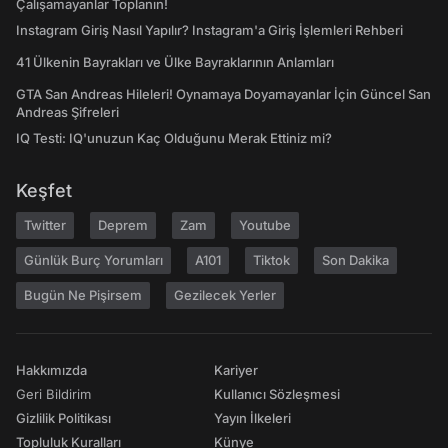
Çalışamayanlar Toplanın!
Instagram Giriş Nasıl Yapılır? Instagram'a Giriş İşlemleri Rehberi
41 Ülkenin Bayrakları ve Ülke Bayraklarının Anlamları
GTA San Andreas Hileleri! Oynamaya Doyamayanlar İçin Güncel San
Andreas Şifreleri
IQ Testi: IQ'unuzun Kaç Olduğunu Merak Ettiniz mi?
Keşfet
Twitter
Deprem
Zam
Youtube
Günlük Burç Yorumları
A101
Tiktok
Son Dakika
Bugün Ne Pişirsem
Gezilecek Yerler
Hakkımızda
Kariyer
Geri Bildirim
Kullanıcı Sözleşmesi
Gizlilik Politikası
Yayın İlkeleri
Topluluk Kuralları
Künye