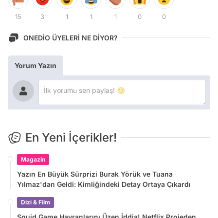
15
3
1
1
1
0
0
ONEDİO ÜYELERİ NE DİYOR?
Yorum Yazın
En Yeni İçerikler!
Magazin
Yazın En Büyük Sürprizi Burak Yörük ve Tuana
Yılmaz'dan Geldi: Kimliğindeki Detay Ortaya Çıkardı
Dizi & Film
Squid Game Hayranlarını Üzen İddia! Netflix Projeden