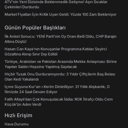
ATV'nin Yeni Dizisinde Beklenmedik Gelişme! Aşırı Sıcaklar
Çekimleri Durdurdu
Market Fiyatları İçin Kritik Uyarı Geldi: Yüzde 100 Zam Bekleniyor
Günün Popüler Başlıkları
İlk Anket Sonucu: YENİ Parti'nin Oy Oranı Belli Oldu, CHP Barajın
Altına Düştü!
Hasan Can Kaya’nın Konuşanlar Programına Katılan Seyirci
Gözaltına Alınıp Sınır Dışı Edildi
Türkiye, Arabistan ve Pakistan Arasında Mekke Anlaşması: Birine
Yapılan Saldırı Hepsine Yapılmış Sayılacak
Hiçbir Tuzak Onu Durduramıyordu: 3 Yıldır Çiftçilerin Baş Belası
Olan Kedi Yakalandı
İçme Suyuna Kur'an-ı Kerim Dinletiliyor: 31 Yıllık Alışkanlık, O
İlimizde 24 Saat Devam Ediyor
Fatih Altaylı’dan Çok Konuşulacak İddia: ROK İtirafçı Oldu Cem
Küçük’ün Adını Verdi
Hızlı Erişim
Hava Durumu