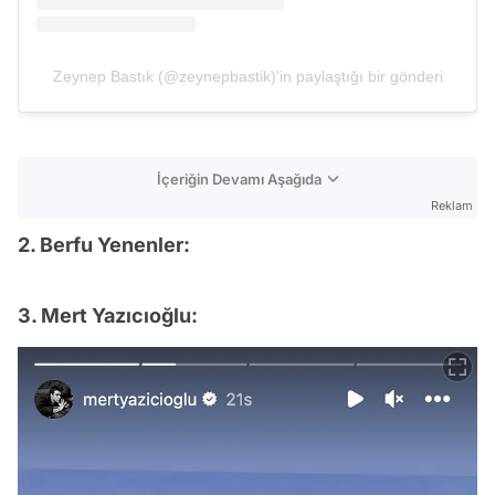
Zeynep Bastık (@zeynepbastik)'in paylaştığı bir gönderi
İçeriğin Devamı Aşağıda
Reklam
2. Berfu Yenenler:
3. Mert Yazıcıoğlu: