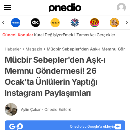
Güncel Konular
Kural Değişiyor
Emekli Zammı
Acı Gerçekler
Haberler
Magazin
Mücbir Sebepler'den Aşk-ı Memnu Gönderm
Mücbir Sebepler'den Aşk-ı
Memnu Göndermesi! 26
Ocak'ta Ünlülerin Yaptığı
Instagram Paylaşımları
Aylin Çakar
- Onedio Editörü
Onedio’yu Google'a ekleyin