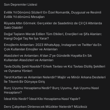
Son Depremler Listesi
Evlilik Yıl Dönümü Sözleri! En Özel Romantik, Duygusal ve Resimli
Evlilik Yıl dönümü Mesajları
Rüyada Altın Görmek: Gerçekler de Saadetiniz de Çil Çil Altınlarda
Saklı Olabilir!
Doğal Taşların Merak Edilen Tüm Etkileri, Enerjileri ve Şifa Alanları:
Hangi Doğal Taş Ne İşe Yarar?
Emojilerin Anlamları: 2023 WhatsApp, Instagram ve Twitter'da En
Çok Kullanılan Emojiler ve Anlamları
Atasözleri ve Anlamları: A'dan Z'ye Gündelik Hayatta En Sık
Kullanılan Atasözleri ve Anlamları
Tavla Diziliş Şekli Nasıldır? Erkek Tavlası ve Kız Tavlası Diziliş Şekilleri
ve Oynama Yönleri
Tarot Kartları ve Anlamları Nelerdir? Majör ve Minör Arkana Desteleri
İle Tılsımlı Bir Dünyaya Giriş
Burç Uyumu Hesaplama Nedir? Burç Uyumu, Aşk Uyumu Nasıl
Hesaplanır?
İdeal Kilo Nedir? İdeal Kilo Hesaplama Nasıl Yapılır?
Ders Çalışırken Dinlenecek Müzikler Nelerdir? Müziksiz