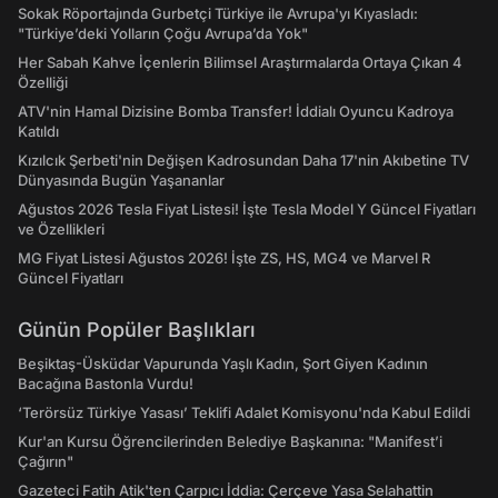
Sokak Röportajında Gurbetçi Türkiye ile Avrupa'yı Kıyasladı:
"Türkiye’deki Yolların Çoğu Avrupa’da Yok"
Her Sabah Kahve İçenlerin Bilimsel Araştırmalarda Ortaya Çıkan 4
Özelliği
ATV'nin Hamal Dizisine Bomba Transfer! İddialı Oyuncu Kadroya
Katıldı
Kızılcık Şerbeti'nin Değişen Kadrosundan Daha 17'nin Akıbetine TV
Dünyasında Bugün Yaşananlar
Ağustos 2026 Tesla Fiyat Listesi! İşte Tesla Model Y Güncel Fiyatları
ve Özellikleri
MG Fiyat Listesi Ağustos 2026! İşte ZS, HS, MG4 ve Marvel R
Güncel Fiyatları
Günün Popüler Başlıkları
Beşiktaş-Üsküdar Vapurunda Yaşlı Kadın, Şort Giyen Kadının
Bacağına Bastonla Vurdu!
‘Terörsüz Türkiye Yasası’ Teklifi Adalet Komisyonu'nda Kabul Edildi
Kur'an Kursu Öğrencilerinden Belediye Başkanına: "Manifest’i
Çağırın"
Gazeteci Fatih Atik'ten Çarpıcı İddia: Çerçeve Yasa Selahattin