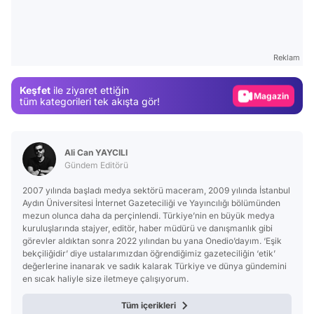
Video
Test
Reklam
Gündem
Keşfet
ile ziyaret ettiğin
Magazin
tüm kategorileri tek akışta gör!
Video
Test
Ali Can YAYCILI
Gündem Editörü
2007 yılında başladı medya sektörü maceram, 2009 yılında İstanbul
Aydın Üniversitesi İnternet Gazeteciliği ve Yayıncılığı bölümünden
mezun olunca daha da perçinlendi. Türkiye’nin en büyük medya
kuruluşlarında stajyer, editör, haber müdürü ve danışmanlık gibi
görevler aldıktan sonra 2022 yılından bu yana Onedio’dayım. ‘Eşik
bekçiliğidir’ diye ustalarımızdan öğrendiğimiz gazeteciliğin ‘etik’
değerlerine inanarak ve sadık kalarak Türkiye ve dünya gündemini
en sıcak haliyle size iletmeye çalışıyorum.
Tüm içerikleri