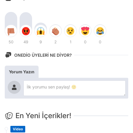
50
49
9
2
1
0
0
ONEDİO ÜYELERİ NE DİYOR?
Yorum Yazın
En Yeni İçerikler!
Video