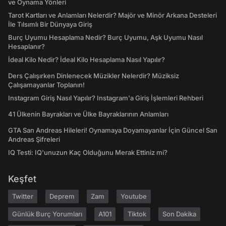
ve Oynama Yönleri
Tarot Kartları ve Anlamları Nelerdir? Majör ve Minör Arkana Desteleri
İle Tılsımlı Bir Dünyaya Giriş
Burç Uyumu Hesaplama Nedir? Burç Uyumu, Aşk Uyumu Nasıl
Hesaplanır?
İdeal Kilo Nedir? İdeal Kilo Hesaplama Nasıl Yapılır?
Ders Çalışırken Dinlenecek Müzikler Nelerdir? Müziksiz
Çalışamayanlar Toplanın!
Instagram Giriş Nasıl Yapılır? Instagram'a Giriş İşlemleri Rehberi
41 Ülkenin Bayrakları ve Ülke Bayraklarının Anlamları
GTA San Andreas Hileleri! Oynamaya Doyamayanlar İçin Güncel San
Andreas Şifreleri
IQ Testi: IQ'unuzun Kaç Olduğunu Merak Ettiniz mi?
Keşfet
Twitter
Deprem
Zam
Youtube
Günlük Burç Yorumları
A101
Tiktok
Son Dakika