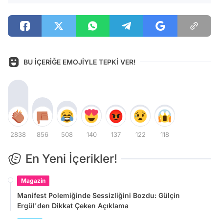
BU İÇERİĞE EMOJİYLE TEPKİ VER!
2838
856
508
140
137
122
118
En Yeni İçerikler!
Magazin
Manifest Polemiğinde Sessizliğini Bozdu: Gülçin
Ergül'den Dikkat Çeken Açıklama