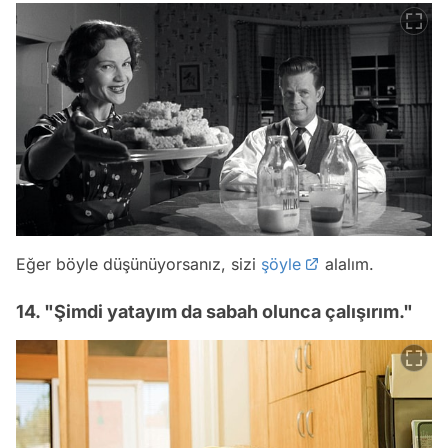
Eğer böyle düşünüyorsanız, sizi
şöyle
alalım.
14. "Şimdi yatayım da sabah olunca çalışırım."