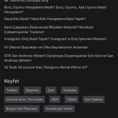
İle Tılsımlı Bir Dünyaya Giriş
Burç Uyumu Hesaplama Nedir? Burç Uyumu, Aşk Uyumu Nasıl
Hesaplanır?
İdeal Kilo Nedir? İdeal Kilo Hesaplama Nasıl Yapılır?
Ders Çalışırken Dinlenecek Müzikler Nelerdir? Müziksiz
Çalışamayanlar Toplanın!
Instagram Giriş Nasıl Yapılır? Instagram'a Giriş İşlemleri Rehberi
41 Ülkenin Bayrakları ve Ülke Bayraklarının Anlamları
GTA San Andreas Hileleri! Oynamaya Doyamayanlar İçin Güncel San
Andreas Şifreleri
IQ Testi: IQ'unuzun Kaç Olduğunu Merak Ettiniz mi?
Keşfet
Twitter
Deprem
Zam
Youtube
Günlük Burç Yorumları
A101
Tiktok
Son Dakika
Bugün Ne Pişirsem
Gezilecek Yerler