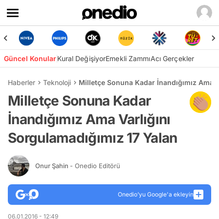
Güncel Konular
Kural Değişiyor
Emekli Zammı
Acı Gerçekler
Haberler
Teknoloji
Milletçe Sonuna Kadar İnandığımız Ama V
Milletçe Sonuna Kadar
İnandığımız Ama Varlığını
Sorgulamadığımız 17 Yalan
Onur Şahin
- Onedio Editörü
Onedio’yu Google'a ekleyin
06.01.2016 - 12:49