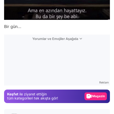
Bir gün...
Yorumlar ve Emojiler Aşağıda
Video
Test
Gündem
Reklam
Magazin
Keşfet
ile ziyaret ettiğin
Video
tüm kategorileri tek akışta gör!
Test