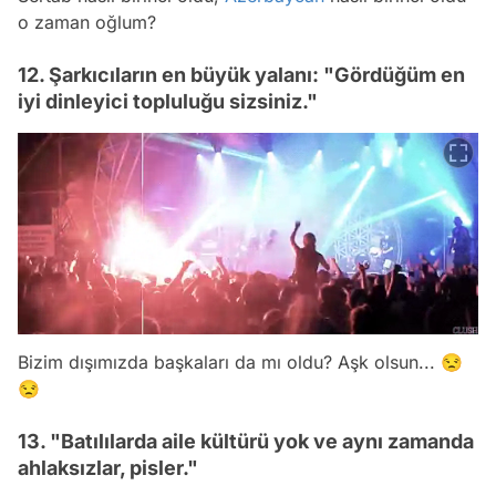
o zaman oğlum?
12. Şarkıcıların en büyük yalanı: "Gördüğüm en
iyi dinleyici topluluğu sizsiniz."
Bizim dışımızda başkaları da mı oldu? Aşk olsun... 😒
😒
13. "Batılılarda aile kültürü yok ve aynı zamanda
ahlaksızlar, pisler."