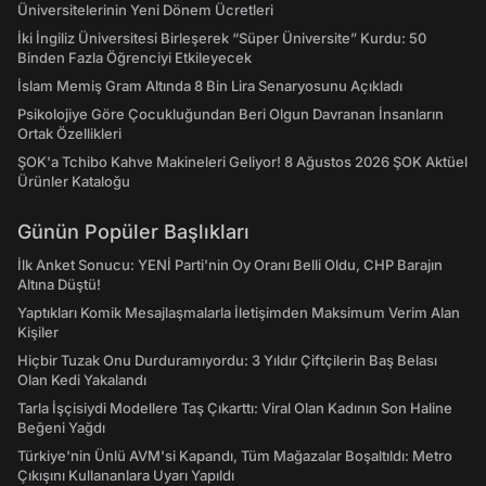
Üniversitelerinin Yeni Dönem Ücretleri
İki İngiliz Üniversitesi Birleşerek “Süper Üniversite” Kurdu: 50
Binden Fazla Öğrenciyi Etkileyecek
İslam Memiş Gram Altında 8 Bin Lira Senaryosunu Açıkladı
Psikolojiye Göre Çocukluğundan Beri Olgun Davranan İnsanların
Ortak Özellikleri
ŞOK'a Tchibo Kahve Makineleri Geliyor! 8 Ağustos 2026 ŞOK Aktüel
Ürünler Kataloğu
Günün Popüler Başlıkları
İlk Anket Sonucu: YENİ Parti'nin Oy Oranı Belli Oldu, CHP Barajın
Altına Düştü!
Yaptıkları Komik Mesajlaşmalarla İletişimden Maksimum Verim Alan
Kişiler
Hiçbir Tuzak Onu Durduramıyordu: 3 Yıldır Çiftçilerin Baş Belası
Olan Kedi Yakalandı
Tarla İşçisiydi Modellere Taş Çıkarttı: Viral Olan Kadının Son Haline
Beğeni Yağdı
Türkiye'nin Ünlü AVM'si Kapandı, Tüm Mağazalar Boşaltıldı: Metro
Çıkışını Kullananlara Uyarı Yapıldı