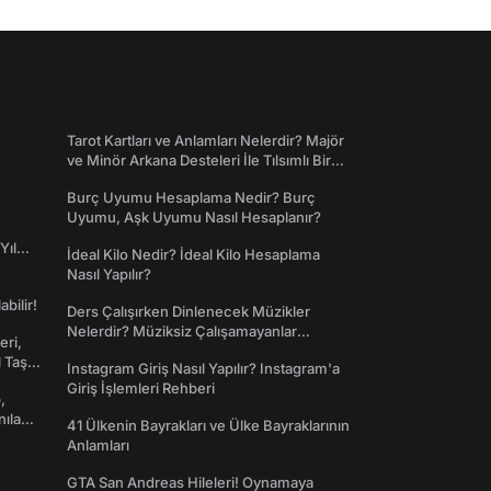
Tarot Kartları ve Anlamları Nelerdir? Majör
ve Minör Arkana Desteleri İle Tılsımlı Bir
Dünyaya Giriş
Burç Uyumu Hesaplama Nedir? Burç
Uyumu, Aşk Uyumu Nasıl Hesaplanır?
Yıl
İdeal Kilo Nedir? İdeal Kilo Hesaplama
Nasıl Yapılır?
abilir!
Ders Çalışırken Dinlenecek Müzikler
Nelerdir? Müziksiz Çalışamayanlar
eri,
Toplanın!
l Taş
Instagram Giriş Nasıl Yapılır? Instagram'a
Giriş İşlemleri Rehberi
,
nılan
41 Ülkenin Bayrakları ve Ülke Bayraklarının
Anlamları
GTA San Andreas Hileleri! Oynamaya