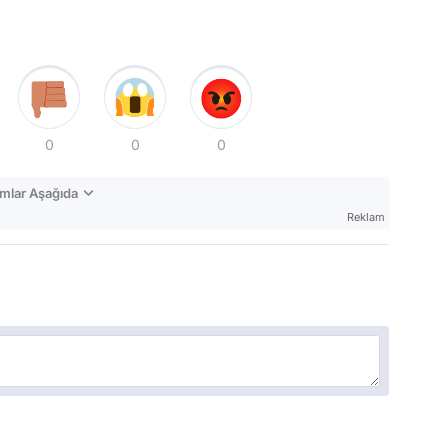
0
0
0
mlar Aşağıda
Reklam