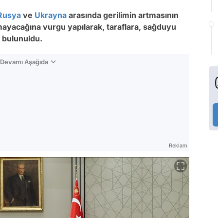
Rusya
ve
Ukrayna
arasında gerilimin artmasının
ayacağına vurgu yapılarak, taraflara, sağduyu
 bulunuldu.
n Devamı Aşağıda
Reklam