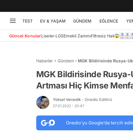
TEST
EV & YAŞAM
GÜNDEM
EĞLENCE
YE
Güncel Konular
Liseler-LGS
Emekli Zammı
Filtresiz Hali😱
Haberler
Gündem
MGK Bildirisinde Rusya-Uk
Netice Doğurmayacak'
MGK Bildirisinde Rusya-U
Artması Hiç Kimse Menf
Yüksel Venedik
- Onedio Editörü
27.01.2022 - 20:47
Onedio’yu Google’da tercih edil