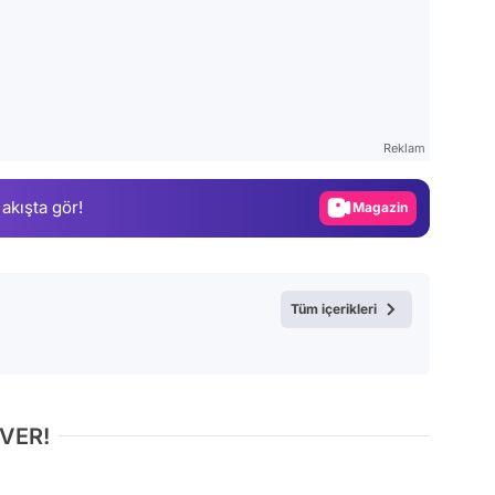
Video
Test
Reklam
Gündem
 akışta gör!
Magazin
Video
Test
Tüm içerikleri
 VER!