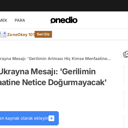
MEK
PARA
ZoneOkey 101
Seri Diz
rayna Mesajı: 'Gerilimin Artması Hiç Kimse Menfaatine
krayna Mesajı: 'Gerilimin
aatine Netice Doğurmayacak'
en kaynak olarak ekleyin