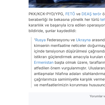
PKK/KCK-PYD/YPG,
FETÖ
ve
DEAŞ
terör
ör
beraberliği ile bekasına yönelik her türlü
te
kararlılık ve başarıyla icra edilen operasyo
bildiride, şunlar kaydedildi:
'
Rusya
Federasyonu ve
Ukrayna
arasında
kimsenin menfaatine neticeler doğurmay
içinde tansiyonun düşürülmesi çağrısın
istikrarı güçlendirmek amacıyla kurulan 
Ermenistan
başta olmak üzere, tarafların
atfedilen önem vurgulanmıştır. Uluslarar
antlaşmalar hilafına adaları silahlandırm
çağrılarımıza samimiyetle karşılık verm
ve menfaatlerimizin korunması hususundaki
Yorumlar v