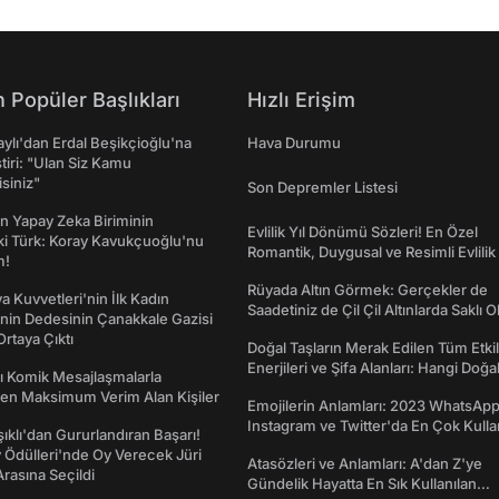
 Popüler Başlıkları
Hızlı Erişim
taylı'dan Erdal Beşikçioğlu'na
Hava Durumu
ştiri: "Ulan Siz Kamu
isiniz"
Son Depremler Listesi
n Yapay Zeka Biriminin
Evlilik Yıl Dönümü Sözleri! En Özel
ki Türk: Koray Kavukçuoğlu'nu
Romantik, Duygusal ve Resimli Evlilik 
m!
dönümü Mesajları
Rüyada Altın Görmek: Gerçekler de
a Kuvvetleri'nin İlk Kadın
Saadetiniz de Çil Çil Altınlarda Saklı Ol
nin Dedesinin Çanakkale Gazisi
rtaya Çıktı
Doğal Taşların Merak Edilen Tüm Etkil
Enerjileri ve Şifa Alanları: Hangi Doğa
rı Komik Mesajlaşmalarla
Ne İşe Yarar?
den Maksimum Verim Alan Kişiler
Emojilerin Anlamları: 2023 WhatsApp
Instagram ve Twitter'da En Çok Kulla
şıklı'dan Gururlandıran Başarı!
Emojiler ve Anlamları
Ödülleri'nde Oy Verecek Jüri
Atasözleri ve Anlamları: A'dan Z'ye
Arasına Seçildi
Gündelik Hayatta En Sık Kullanılan