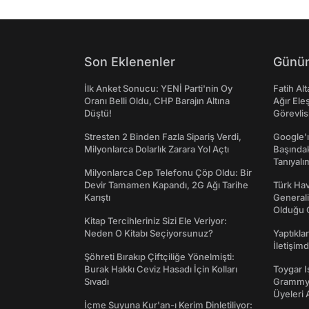
Son Eklenenler
Günün
İlk Anket Sonucu: YENİ Parti'nin Oy
Fatih Al
Oranı Belli Oldu, CHP Barajın Altına
Ağır Ele
Düştü!
Görevlis
Stresten 2 Binden Fazla Sipariş Verdi,
Google'ı
Milyonlarca Dolarlık Zarara Yol Açtı
Başında
Tanıyalı
Milyonlarca Cep Telefonu Çöp Oldu: Bir
Devir Tamamen Kapandı, 2G Ağı Tarihe
Türk Hav
Karıştı
Generali
Olduğu O
Kitap Tercihleriniz Sizi Ele Veriyor:
Neden O Kitabı Seçiyorsunuz?
Yaptıkla
İletişim
Şöhreti Bırakıp Çiftçiliğe Yönelmişti:
Burak Hakkı Ceviz Hasadı İçin Kolları
Toygar I
Sıvadı
Grammy 
Üyeleri 
İçme Suyuna Kur'an-ı Kerim Dinletiliyor: