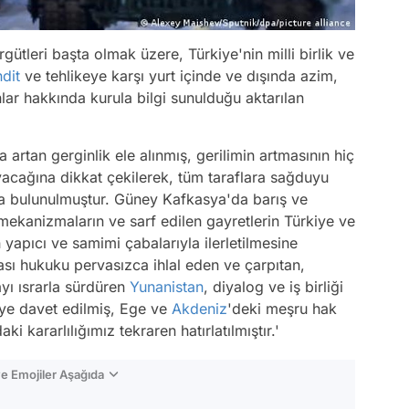
gütleri başta olmak üzere, Türkiye'nin milli birlik ve
hdit
ve tehlikeye karşı yurt içinde ve dışında azim,
nlar hakkında kurula bilgi sunulduğu aktarılan
 artan gerginlik ele alınmış, gerilimin artmasının hiç
acağına dikkat çekilerek, tüm taraflara sağduyu
da bulunulmuştur. Güney Kafkasya'da barış ve
mekanizmaların ve sarf edilen gayretlerin Türkiye ve
 yapıcı ve samimi çabalarıyla ilerletilmesine
ası hukuku pervasızca ihlal eden ve çarpıtan,
ayı ısrarla sürdüren
Yunanistan
, diyalog ve iş birliği
eye davet edilmiş, Ege ve
Akdeniz
'deki meşru hak
 kararlılığımız tekraren hatırlatılmıştır.'
e Emojiler Aşağıda