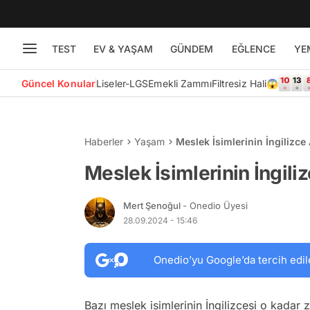
TEST
EV & YAŞAM
GÜNDEM
EĞLENCE
YE
Güncel Konular
Liseler-LGS
Emekli Zammı
Filtresiz Hali😱
Haberler
Yaşam
Meslek İsimlerinin İngilizce 
Meslek İsimlerinin İngili
Mert Şenoğul
- Onedio Üyesi
28.09.2024 - 15:46
Onedio’yu Google’da tercih edil
Bazı meslek isimlerinin İngilizcesi o kadar 