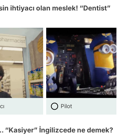
sin ihtiyacı olan meslek! “Dentist”
cı
Pilot
ir... “Kasiyer” İngilizcede ne demek?