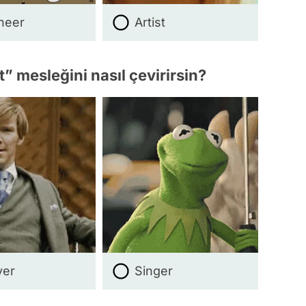
neer
Artist
t” mesleğini nasıl çevirirsin?
yer
Singer