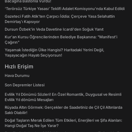
Bacağına Bastonla Vurdu!
‘Terörsüz Türkiye Yasası’ Teklifi Adalet Komisyonu'nda Kabul Edildi
Gazeteci Fatih Atik'ten Çarpıcı İddia: Çerçeve Yasa Selahattin
Demirtaş'ı Kapsıyor
Dursun Özbek'in Veda Davetine Icardi'den Soğuk Yanıt
Kur'an Kursu Öğrencilerinden Belediye Başkanına: "Manifest’i
Çağırın"
Yaşamak İstediğin Ülke Hangisi? Haritadaki Yerini Değil,
Yaşayacağın Hayatı Seçiyorsun!
Hızlı Erişim
Hava Durumu
Son Depremler Listesi
Evlilik Yıl Dönümü Sözleri! En Özel Romantik, Duygusal ve Resimli
Evlilik Yıl dönümü Mesajları
Rüyada Altın Görmek: Gerçekler de Saadetiniz de Çil Çil Altınlarda
Saklı Olabilir!
Doğal Taşların Merak Edilen Tüm Etkileri, Enerjileri ve Şifa Alanları:
Hangi Doğal Taş Ne İşe Yarar?