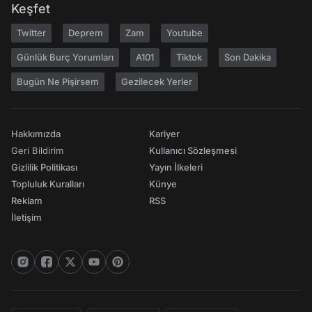
Keşfet
Twitter
Deprem
Zam
Youtube
Günlük Burç Yorumları
A101
Tiktok
Son Dakika
Bugün Ne Pişirsem
Gezilecek Yerler
Hakkımızda
Kariyer
Geri Bildirim
Kullanıcı Sözleşmesi
Gizlilik Politikası
Yayın İlkeleri
Topluluk Kuralları
Künye
Reklam
RSS
İletişim