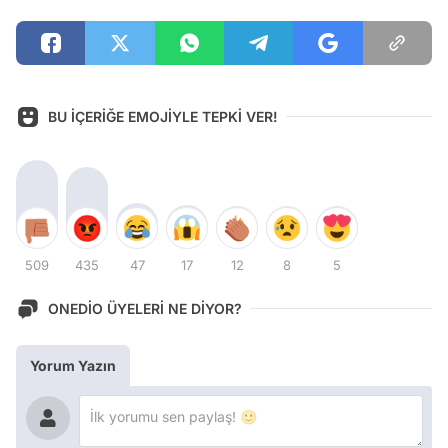
BU İÇERİĞE EMOJİYLE TEPKİ VER!
509
435
47
17
12
8
5
ONEDİO ÜYELERİ NE DİYOR?
Yorum Yazın