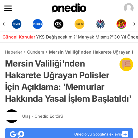
Güncel Konular
YKS Değişecek mi?
"Manyak Mısınız?"
30 Yıl Önc
Haberler
Gündem
Mersin Valiliği'nden Hakarete Uğrayan Pol
Mersin Valiliği'nden
Hakarete Uğrayan Polisler
İçin Açıklama: 'Memurlar
Hakkında Yasal İşlem Başlatıldı'
Ulaş
- Onedio Editörü
Onedio’yu Google'a ekleyin