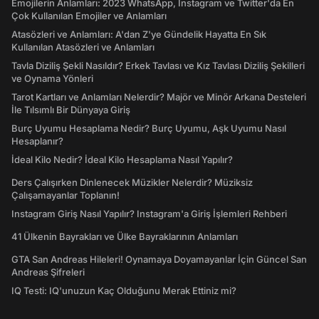
Emojilerin Anlamları: 2023 WhatsApp, Instagram ve Twitter'da En
Çok Kullanılan Emojiler ve Anlamları
Atasözleri ve Anlamları: A'dan Z'ye Gündelik Hayatta En Sık
Kullanılan Atasözleri ve Anlamları
Tavla Diziliş Şekli Nasıldır? Erkek Tavlası ve Kız Tavlası Diziliş Şekilleri
ve Oynama Yönleri
Tarot Kartları ve Anlamları Nelerdir? Majör ve Minör Arkana Desteleri
İle Tılsımlı Bir Dünyaya Giriş
Burç Uyumu Hesaplama Nedir? Burç Uyumu, Aşk Uyumu Nasıl
Hesaplanır?
İdeal Kilo Nedir? İdeal Kilo Hesaplama Nasıl Yapılır?
Ders Çalışırken Dinlenecek Müzikler Nelerdir? Müziksiz
Çalışamayanlar Toplanın!
Instagram Giriş Nasıl Yapılır? Instagram'a Giriş İşlemleri Rehberi
41 Ülkenin Bayrakları ve Ülke Bayraklarının Anlamları
GTA San Andreas Hileleri! Oynamaya Doyamayanlar İçin Güncel San
Andreas Şifreleri
IQ Testi: IQ'unuzun Kaç Olduğunu Merak Ettiniz mi?