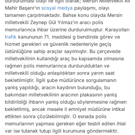
durdurulması olayı ile ilgili olarak; Mersin Milletvekili Ali
Mahir Başarır’ın
sosyal medya
paylaşımı, olayı
tamamen çarpıtmaktadır. Bahse konu olayda Mersin
milletvekili Zeynep Gül Yılmaz’ın aracı polis
memurlarınca ihbar üzerine durdurulmuştur. Karayolları
trafik
kanununun 71. maddesi g bendinde görev ve
hizmet gerekleri ve güvenlik nedenleriyle geçiş
üstünlüğüne sahip araçlar sayılmıştır. Bu çerçevede
milletvekilinin kullandığı araç bu kapsamda olmasına
rağmen polis memurlarınca durdurulduktan ve
milletvekili olduğu anlaşıldıktan sonra yarım saat
bekletilmiştir. İlgili şube müdürünce sorgulamanın
yanlış yapıldığı, aracın kaydının bulunduğu, bu
bakımdan milletvekilinin aracının plakasının yanlış
bildirildiği ihbarın yanlış olduğu söylenmesine rağmen
bekletilmiş, ancak mesele il emniyet müdürüne intikal
ettikten sonra çözülebilmiştir. O esnada polis
memurlarının yapması gereken eğer tesbit edilen ihlal
var ise tutanak tutup ilgili kurumuna göndermektir.