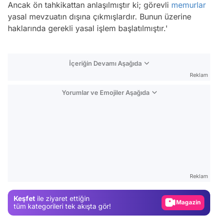
Ancak ön tahkikattan anlaşılmıştır ki; görevli
memurlar
yasal mevzuatın dışına çıkmışlardır. Bunun üzerine
haklarında gerekli yasal işlem başlatılmıştır.'
İçeriğin Devamı Aşağıda
Reklam
Yorumlar ve Emojiler Aşağıda
Video
Test
Reklam
Gündem
Keşfet
ile ziyaret ettiğin
Magazin
tüm kategorileri tek akışta gör!