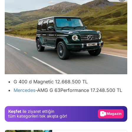
Video
G 400 d Magnetic 12.668.500 TL
Test
Mercedes
-AMG G 63Performance 17.248.500 TL
Gündem
Magazin
Keşfet
ile ziyaret ettiğin
Video
tüm kategorileri tek akışta gör!
Test