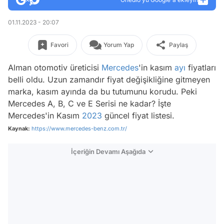
01.11.2023 - 20:07
Favori
Yorum Yap
Paylaş
Alman otomotiv üreticisi
Mercedes
'in kasım
ayı
fiyatları
belli oldu. Uzun zamandır fiyat değişikliğine gitmeyen
marka, kasım ayında da bu tutumunu korudu. Peki
Mercedes A, B, C ve E Serisi ne kadar? İşte
Mercedes'in Kasım
2023
güncel fiyat listesi.
Kaynak:
https://www.mercedes-benz.com.tr/
İçeriğin Devamı Aşağıda