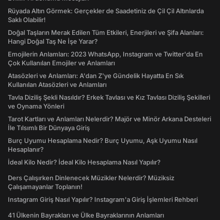
Rüyada Altın Görmek: Gerçekler de Saadetiniz de Çil Çil Altınlarda
Saklı Olabilir!
Doğal Taşların Merak Edilen Tüm Etkileri, Enerjileri ve Şifa Alanları:
Hangi Doğal Taş Ne İşe Yarar?
Emojilerin Anlamları: 2023 WhatsApp, Instagram ve Twitter'da En
Çok Kullanılan Emojiler ve Anlamları
Atasözleri ve Anlamları: A'dan Z'ye Gündelik Hayatta En Sık
Kullanılan Atasözleri ve Anlamları
Tavla Diziliş Şekli Nasıldır? Erkek Tavlası ve Kız Tavlası Diziliş Şekilleri
ve Oynama Yönleri
Tarot Kartları ve Anlamları Nelerdir? Majör ve Minör Arkana Desteleri
İle Tılsımlı Bir Dünyaya Giriş
Burç Uyumu Hesaplama Nedir? Burç Uyumu, Aşk Uyumu Nasıl
Hesaplanır?
İdeal Kilo Nedir? İdeal Kilo Hesaplama Nasıl Yapılır?
Ders Çalışırken Dinlenecek Müzikler Nelerdir? Müziksiz
Çalışamayanlar Toplanın!
Instagram Giriş Nasıl Yapılır? Instagram'a Giriş İşlemleri Rehberi
41 Ülkenin Bayrakları ve Ülke Bayraklarının Anlamları