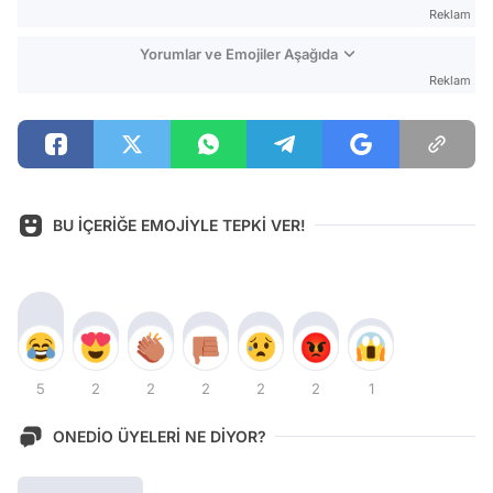
Reklam
Yorumlar ve Emojiler Aşağıda
Reklam
BU İÇERİĞE EMOJİYLE TEPKİ VER!
5
2
2
2
2
2
1
ONEDİO ÜYELERİ NE DİYOR?