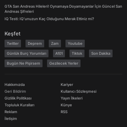
GTA San Andreas Hileleri! Oynamaya Doyamayanlar İçin Güncel San
Andreas Şifreleri
IQ Testi: IQ'unuzun Kaç Olduğunu Merak Ettiniz mi?
Keşfet
Twitter
Deprem
Zam
Youtube
Günlük Burç Yorumları
A101
Tiktok
Son Dakika
Bugün Ne Pişirsem
Gezilecek Yerler
Hakkımızda
Kariyer
Geri Bildirim
Kullanıcı Sözleşmesi
Gizlilik Politikası
Yayın İlkeleri
Topluluk Kuralları
Künye
Reklam
RSS
İletişim