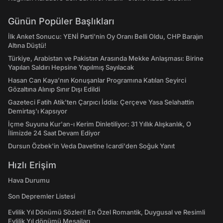
Günün Popüler Başlıkları
İlk Anket Sonucu: YENİ Parti'nin Oy Oranı Belli Oldu, CHP Barajın
Altına Düştü!
Türkiye, Arabistan ve Pakistan Arasında Mekke Anlaşması: Birine
Yapılan Saldırı Hepsine Yapılmış Sayılacak
Hasan Can Kaya’nın Konuşanlar Programına Katılan Seyirci
Gözaltına Alınıp Sınır Dışı Edildi
Gazeteci Fatih Atik'ten Çarpıcı İddia: Çerçeve Yasa Selahattin
Demirtaş'ı Kapsıyor
İçme Suyuna Kur'an-ı Kerim Dinletiliyor: 31 Yıllık Alışkanlık, O
İlimizde 24 Saat Devam Ediyor
Dursun Özbek'in Veda Davetine Icardi'den Soğuk Yanıt
Hızlı Erişim
Hava Durumu
Son Depremler Listesi
Evlilik Yıl Dönümü Sözleri! En Özel Romantik, Duygusal ve Resimli
Evlilik Yıl dönümü Mesajları