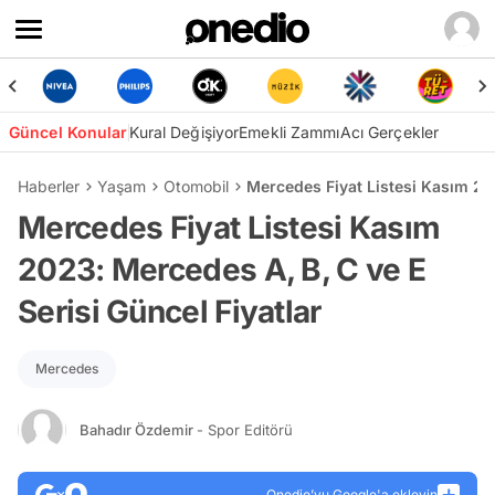
Güncel Konular
Kural Değişiyor
Emekli Zammı
Acı Gerçekler
Haberler
Yaşam
Otomobil
Mercedes Fiyat Listesi Kasım 202
Mercedes Fiyat Listesi Kasım
2023: Mercedes A, B, C ve E
Serisi Güncel Fiyatlar
Mercedes
Bahadır Özdemir
- Spor Editörü
Onedio’yu Google'a ekleyin