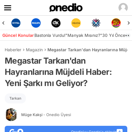
Güncel Konular
Bastonla Vurdu!
"Manyak Mısınız?"
30 Yıl Önce👀
Haberler
Magazin
Megastar Tarkan'dan Hayranlarına Müjdeli
Megastar Tarkan'dan
Hayranlarına Müjdeli Haber:
Yeni Şarkı mı Geliyor?
Tarkan
Müge Kakşi
- Onedio Üyesi
Onedio’yu Google'a ekleyin