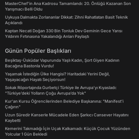
MasterChef’in Ana Kadrosu Tamamlandı: 20. Önlüğü Kazanan Son
Yarışmacı Belli Oldu
Uykuya Dalmakta Zorlananlar Dikkat: Zihni Rahatlatan Basit Teknik
Açıklandı
Kaptan Necati Doğan 330 Bin Tonluk Dev Geminin Gece Yarısı
Yıldırım Fırtınasına Yakalandığı Anları Paylaştı
Günün Popüler Başlıkları
Beşiktaş-Üsküdar Vapurunda Yaşlı Kadın, Şort Giyen Kadının
Bacağına Bastonla Vurdu!
Yaşamak İstediğin Ülke Hangisi? Haritadaki Yerini Değil,
Yaşayacağın Hayatı Seçiyorsun!
Sokak Röportajında Gurbetçi Türkiye ile Avrupa'yı Kıyasladı:
"Türkiye’deki Yolların Çoğu Avrupa’da Yok"
Kur'an Kursu Öğrencilerinden Belediye Başkanına: "Manifest’i
Çağırın"
Uzun Süredir Kanserle Mücadele Eden Şarkıcı Cansever Hayatını
Kaybetti
Kemerini Takmadığı İçin Uçak Kalkamadı: Küçük Çocuk Yüzünden
Yolcular 1 Gün Bekledi