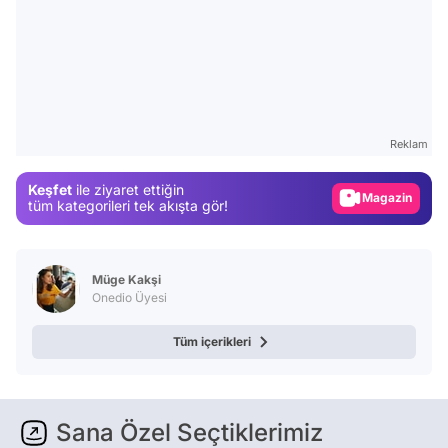
Video
Test
Gündem
Reklam
Magazin
Keşfet
ile ziyaret ettiğin
Video
tüm kategorileri tek akışta gör!
Test
Müge Kakşi
Onedio Üyesi
Tüm içerikleri
Sana Özel Seçtiklerimiz