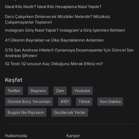
İdeal Kilo Nedir? İdeal Kilo Hesaplama Nasıl Yapılır?
Ders Çalışırken Dinlenecek Müzikler Nelerdir? Müziksiz
Çalışamayanlar Toplanın!
Instagram Giriş Nasıl Yapılır? Instagram'a Giriş İşlemleri Rehberi
41 Ülkenin Bayrakları ve Ülke Bayraklarının Anlamları
GTA San Andreas Hileleri! Oynamaya Doyamayanlar İçin Güncel San
Andreas Şifreleri
IQ Testi: IQ'unuzun Kaç Olduğunu Merak Ettiniz mi?
Keşfet
Twitter
Deprem
Zam
Youtube
Günlük Burç Yorumları
A101
Tiktok
Son Dakika
Bugün Ne Pişirsem
Gezilecek Yerler
Hakkımızda
Kariyer