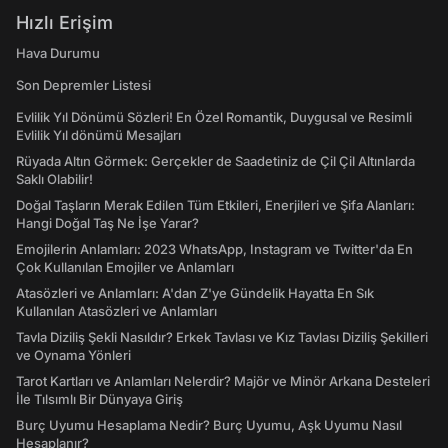
Hızlı Erişim
Hava Durumu
Son Depremler Listesi
Evlilik Yıl Dönümü Sözleri! En Özel Romantik, Duygusal ve Resimli
Evlilik Yıl dönümü Mesajları
Rüyada Altın Görmek: Gerçekler de Saadetiniz de Çil Çil Altınlarda
Saklı Olabilir!
Doğal Taşların Merak Edilen Tüm Etkileri, Enerjileri ve Şifa Alanları:
Hangi Doğal Taş Ne İşe Yarar?
Emojilerin Anlamları: 2023 WhatsApp, Instagram ve Twitter'da En
Çok Kullanılan Emojiler ve Anlamları
Atasözleri ve Anlamları: A'dan Z'ye Gündelik Hayatta En Sık
Kullanılan Atasözleri ve Anlamları
Tavla Diziliş Şekli Nasıldır? Erkek Tavlası ve Kız Tavlası Diziliş Şekilleri
ve Oynama Yönleri
Tarot Kartları ve Anlamları Nelerdir? Majör ve Minör Arkana Desteleri
İle Tılsımlı Bir Dünyaya Giriş
Burç Uyumu Hesaplama Nedir? Burç Uyumu, Aşk Uyumu Nasıl
Hesaplanır?