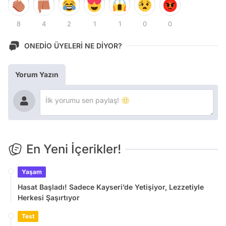
8
4
2
1
1
0
0
ONEDİO ÜYELERİ NE DİYOR?
Yorum Yazın
En Yeni İçerikler!
Yaşam
Hasat Başladı! Sadece Kayseri’de Yetişiyor, Lezzetiyle
Herkesi Şaşırtıyor
Test