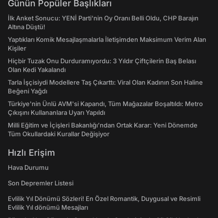
Günün Popüler Başlıkları
İlk Anket Sonucu: YENİ Parti'nin Oy Oranı Belli Oldu, CHP Barajın
Altına Düştü!
Yaptıkları Komik Mesajlaşmalarla İletişimden Maksimum Verim Alan
Kişiler
Hiçbir Tuzak Onu Durduramıyordu: 3 Yıldır Çiftçilerin Baş Belası
Olan Kedi Yakalandı
Tarla İşçisiydi Modellere Taş Çıkarttı: Viral Olan Kadının Son Haline
Beğeni Yağdı
Türkiye'nin Ünlü AVM'si Kapandı, Tüm Mağazalar Boşaltıldı: Metro
Çıkışını Kullananlara Uyarı Yapıldı
Milli Eğitim ve İçişleri Bakanlığı’ndan Ortak Karar: Yeni Dönemde
Tüm Okullardaki Kurallar Değişiyor
Hızlı Erişim
Hava Durumu
Son Depremler Listesi
Evlilik Yıl Dönümü Sözleri! En Özel Romantik, Duygusal ve Resimli
Evlilik Yıl dönümü Mesajları