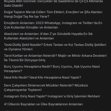
Rüyada Altın Görmek: Gerçekler de Saadetiniz de Çil Çil Altınlarda
Saklı Olabilir!
Doğal Taşların Merak Edilen Tüm Etkileri, Enerjileri ve Şifa Alanları:
Hangi Doğal Taş Ne İşe Yarar?
Emojilerin Anlamları: 2023 WhatsApp, Instagram ve Twitter'da En
Çok Kullanılan Emojiler ve Anlamları
Atasözleri ve Anlamları: A'dan Z'ye Gündelik Hayatta En Sık
Kullanılan Atasözleri ve Anlamları
Tavla Diziliş Şekli Nasıldır? Erkek Tavlası ve Kız Tavlası Diziliş Şekilleri
ve Oynama Yönleri
Tarot Kartları ve Anlamları Nelerdir? Majör ve Minör Arkana Desteleri
İle Tılsımlı Bir Dünyaya Giriş
Burç Uyumu Hesaplama Nedir? Burç Uyumu, Aşk Uyumu Nasıl
Hesaplanır?
İdeal Kilo Nedir? İdeal Kilo Hesaplama Nasıl Yapılır?
Ders Çalışırken Dinlenecek Müzikler Nelerdir? Müziksiz
Çalışamayanlar Toplanın!
Instagram Giriş Nasıl Yapılır? Instagram'a Giriş İşlemleri Rehberi
41 Ülkenin Bayrakları ve Ülke Bayraklarının Anlamları