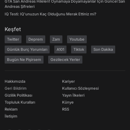
GTA San Andreas Hileleri! Oynamaya Doyamayanlar İçin Güncel San
Andreas Şifreleri
IQ Testi: IQ'unuzun Kaç Olduğunu Merak Ettiniz mi?
Keşfet
Twitter
Deprem
Zam
Youtube
Günlük Burç Yorumları
A101
Tiktok
Son Dakika
Bugün Ne Pişirsem
Gezilecek Yerler
Hakkımızda
Kariyer
Geri Bildirim
Kullanıcı Sözleşmesi
Gizlilik Politikası
Yayın İlkeleri
Topluluk Kuralları
Künye
Reklam
RSS
İletişim