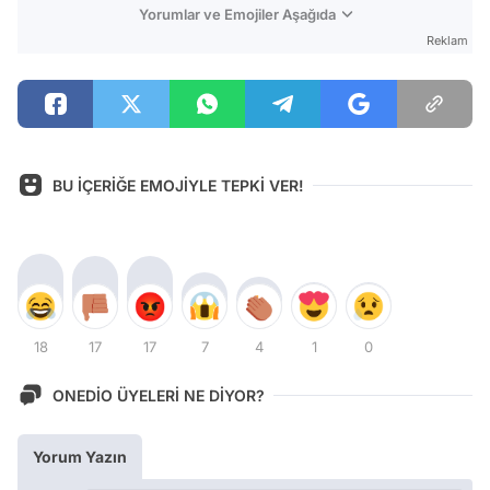
Yorumlar ve Emojiler Aşağıda
Reklam
BU İÇERİĞE EMOJİYLE TEPKİ VER!
18
17
17
7
4
1
0
ONEDİO ÜYELERİ NE DİYOR?
Yorum Yazın