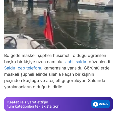
Bölgede maskeli şüpheli husumetli olduğu öğrenilen
başka bir kişiye uzun namlulu
silahlı saldırı
düzenlendi.
Saldırı
cep telefonu
kamerasına yansıdı. Görüntülerde,
Video
maskeli şüpheli elinde silahla kaçan bir kişinin
Test
peşinden koştuğu ve ateş ettiği görülüyor. Saldırıda
yaralananların olduğu bildirildi.
Gündem
Magazin
Keşfet
ile ziyaret ettiğin
Video
tüm kategorileri tek akışta gör!
Test