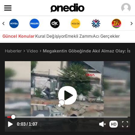
Güncel Konular
Kural Değişiyor
Emekli Zammı
Acı Gerçekler
Haberler
Video
Megakentin Göbeğinde Akıl Almaz Olay: İst
0:03
/
1:07