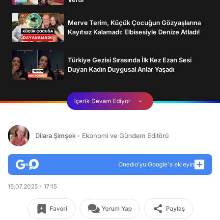
Merve Terim, Küçük Çocuğun Gözyaşlarına
Kayıtsız Kalamadı: Elbisesiyle Denize Atladı!
Türkiye Gezisi Sırasında İlk Kez Ezan Sesi
Duyan Kadın Duygusal Anlar Yaşadı
İçerik Devam Ediyor
Dilara Şimşek
- Ekonomi ve Gündem Editörü
Onedio’yu Google'a ekleyin
15.07.2025 - 17:15
Favori
Yorum Yap
Paylaş