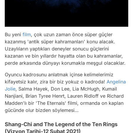
Bu yeni
film
, çok uzun zaman önce süper güçler
kazanmış 'antik süper kahramanları' konu alacak.
Uzaylıların yaptıkları deneyler sonucu güçlerini
kazanan ve bin yıllardır hayatta olan bu kahramanlar,
perde arkasında dünyayı korumakla meşgul olacaklar.
Oyuncu kadrosunu anlatmak içinse kelimelerimiz
kifayetsiz kalır, zira bir biz yokuz o kadroda!
Angelina
Jolie
, Salma Hayek, Don Lee, Lia McHugh, Kumail
Nanjiani, Brian Tyree Henrt, Lauren Ridloff ve Richard
Madden'lı bir 'The Eternals' filmi, ormanda on kaplan
gücünde olur bizden söylemesi…
Shang-Chi and The Legend of the Ten Rings
(Vizyon Tarihi-12 Şubat 2021)