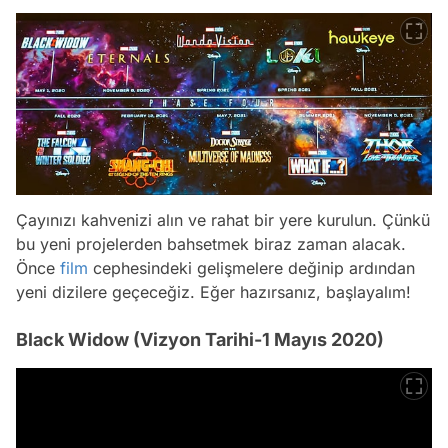
Çayınızı kahvenizi alın ve rahat bir yere kurulun. Çünkü
bu yeni projelerden bahsetmek biraz zaman alacak.
Önce
film
cephesindeki gelişmelere değinip ardından
yeni dizilere geçeceğiz. Eğer hazırsanız, başlayalım!
Black Widow (Vizyon Tarihi-1 Mayıs 2020)