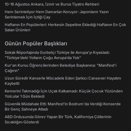
10-16 Ağustos Ankara, İzmir ve Bursa Tiyatro Rehberi
Hem Serinletiyor Hem Damarları Koruyor: Japonların Yazın
Serinlemek İçin İçtiği Çay
Haftanın En Popülerleri: Herkesin Sepetine Eklediği Haftanın En Çok
Satan Ürünleri
Günün Popüler Başlıkları
Sokak Röportajında Gurbetçi Türkiye ile Avrupa'yı Kıyasladı:
"Türkiye’deki Yolların Çoğu Avrupa’da Yok"
Kur'an Kursu Öğrencilerinden Belediye Başkanına: "Manifest’i
Çağırın"
Uzun Süredir Kanserle Mücadele Eden Şarkıcı Cansever Hayatını
Kaybetti
Kemerini Takmadığı İçin Uçak Kalkamadı: Küçük Çocuk Yüzünden
Yolcular 1 Gün Bekledi
Güvenlik Müdahale Etti: Manifest'in Bodrum'da Verdiği Konserde
Bir Genç Sahneye Atladı
ABD Ordusunda Görev Yapan Bir Türk, Kaliforniya Çöllerinin
Sıcaklığını Gösterdi