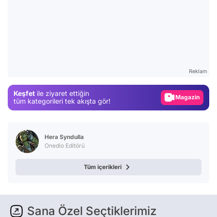
Video
Test
Gündem
Reklam
Magazin
Keşfet
ile ziyaret ettiğin
Video
tüm kategorileri tek akışta gör!
Test
Hera Syndulla
Onedio Editörü
Tüm içerikleri
Sana Özel Seçtiklerimiz