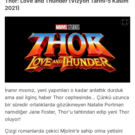
Thor: Love and Thunder (Vizyon Tarihi-5 Kasım
2021)
İnanır mısınız, yeni yapımları o kadar anlattık durduk
ama asıl ilginç haber Thor cephesinde… Çünkü uzunca
bir süredir ortalıklarda gözükmeyen Natalie Portman
namıdiğer Jane Foster, Thor'u tahtından edip yeni Thor
oluyor!
Çizgi romanlarda çekici Mjolnir’e sahip olma yetisini