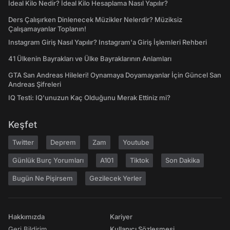
İdeal Kilo Nedir? İdeal Kilo Hesaplama Nasıl Yapılır?
Ders Çalışırken Dinlenecek Müzikler Nelerdir? Müziksiz
Çalışamayanlar Toplanın!
Instagram Giriş Nasıl Yapılır? Instagram'a Giriş İşlemleri Rehberi
41 Ülkenin Bayrakları ve Ülke Bayraklarının Anlamları
GTA San Andreas Hileleri! Oynamaya Doyamayanlar İçin Güncel San
Andreas Şifreleri
IQ Testi: IQ'unuzun Kaç Olduğunu Merak Ettiniz mi?
Keşfet
Twitter
Deprem
Zam
Youtube
Günlük Burç Yorumları
A101
Tiktok
Son Dakika
Bugün Ne Pişirsem
Gezilecek Yerler
Hakkımızda
Kariyer
Geri Bildirim
Kullanıcı Sözleşmesi