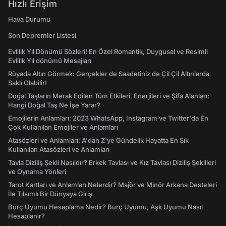
Hızlı Erişim
Hava Durumu
Son Depremler Listesi
Evlilik Yıl Dönümü Sözleri! En Özel Romantik, Duygusal ve Resimli
Evlilik Yıl dönümü Mesajları
Rüyada Altın Görmek: Gerçekler de Saadetiniz de Çil Çil Altınlarda
Saklı Olabilir!
Doğal Taşların Merak Edilen Tüm Etkileri, Enerjileri ve Şifa Alanları:
Hangi Doğal Taş Ne İşe Yarar?
Emojilerin Anlamları: 2023 WhatsApp, Instagram ve Twitter'da En
Çok Kullanılan Emojiler ve Anlamları
Atasözleri ve Anlamları: A'dan Z'ye Gündelik Hayatta En Sık
Kullanılan Atasözleri ve Anlamları
Tavla Diziliş Şekli Nasıldır? Erkek Tavlası ve Kız Tavlası Diziliş Şekilleri
ve Oynama Yönleri
Tarot Kartları ve Anlamları Nelerdir? Majör ve Minör Arkana Desteleri
İle Tılsımlı Bir Dünyaya Giriş
Burç Uyumu Hesaplama Nedir? Burç Uyumu, Aşk Uyumu Nasıl
Hesaplanır?