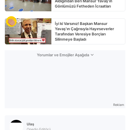
Aldığından Beri Mansur Yavaş'ın
Gönlümüzü Fetheden İcraatları
İyi ki Varsınız! Başkan Mansur
Yavaş'ın Çağrısıyla Hayırseverler
Tarafından Veresiye Borçları
Silinmeye Başladı
Yorumlar ve Emojiler Aşağıda
Reklam
Ulaş
Onedio Editörü