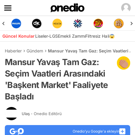
Güncel Konular
Liseler-LGS
Emekli Zammı
Filtresiz Hali😱
Haberler
Gündem
Mansur Yavaş Tam Gaz: Seçim Vaatleri Ara
Mansur Yavaş Tam Gaz:
Seçim Vaatleri Arasındaki
'Başkent Market' Faaliyete
Başladı
Ulaş
- Onedio Editörü
Onedio’yu Google'a ekleyin