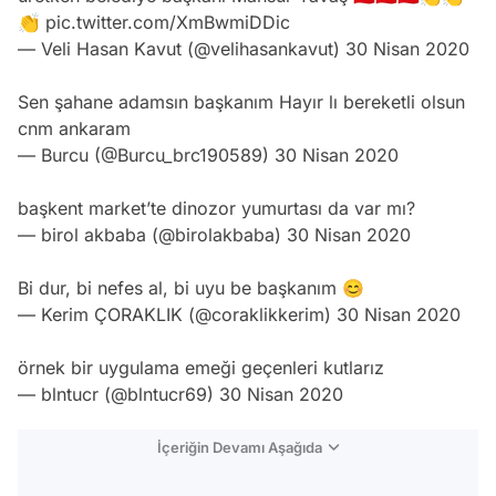
👏
pic.twitter.com/XmBwmiDDic
— Veli Hasan Kavut (@velihasankavut)
30 Nisan 2020
Sen şahane adamsın başkanım Hayır lı bereketli olsun
cnm ankaram
— Burcu (@Burcu_brc190589)
30 Nisan 2020
başkent market’te dinozor yumurtası da var mı?
— birol akbaba (@birolakbaba)
30 Nisan 2020
Bi dur, bi nefes al, bi uyu be başkanım 😊
— Kerim ÇORAKLIK (@coraklikkerim)
30 Nisan 2020
örnek bir uygulama emeği geçenleri kutlarız
— blntucr (@blntucr69)
30 Nisan 2020
İçeriğin Devamı Aşağıda