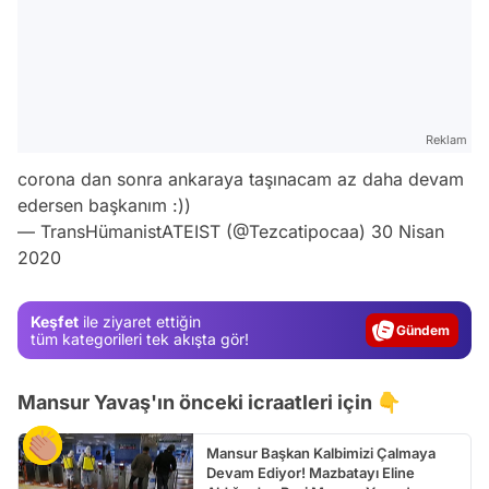
Reklam
corona dan sonra ankaraya taşınacam az daha devam
edersen başkanım :))
— TransHümanistATEIST (@Tezcatipocaa)
30 Nisan
2020
Video
Test
Keşfet
ile ziyaret ettiğin
Gündem
tüm kategorileri tek akışta gör!
Magazin
Mansur Yavaş'ın önceki icraatleri için 👇
Video
Test
Mansur Başkan Kalbimizi Çalmaya
Devam Ediyor! Mazbatayı Eline