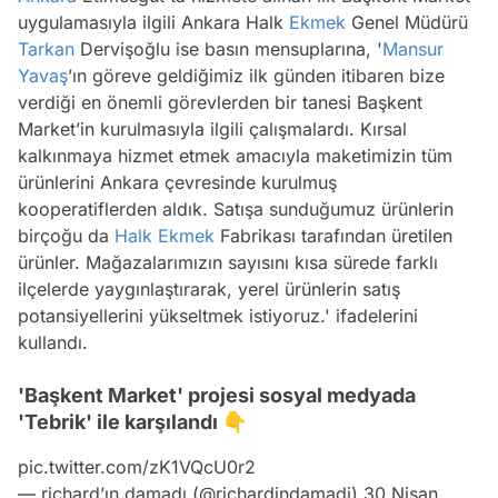
uygulamasıyla ilgili Ankara Halk
Ekmek
Genel Müdürü
Tarkan
Dervişoğlu ise basın mensuplarına, '
Mansur
Yavaş
’ın göreve geldiğimiz ilk günden itibaren bize
verdiği en önemli görevlerden bir tanesi Başkent
Market’in kurulmasıyla ilgili çalışmalardı. Kırsal
kalkınmaya hizmet etmek amacıyla maketimizin tüm
ürünlerini Ankara çevresinde kurulmuş
kooperatiflerden aldık. Satışa sunduğumuz ürünlerin
birçoğu da
Halk Ekmek
Fabrikası tarafından üretilen
ürünler. Mağazalarımızın sayısını kısa sürede farklı
ilçelerde yaygınlaştırarak, yerel ürünlerin satış
potansiyellerini yükseltmek istiyoruz.' ifadelerini
kullandı.
'Başkent Market' projesi sosyal medyada
'Tebrik' ile karşılandı 👇
pic.twitter.com/zK1VQcU0r2
— richard’ın damadı (@richardindamadi)
30 Nisan