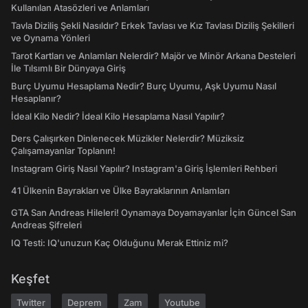
Kullanılan Atasözleri ve Anlamları
Tavla Diziliş Şekli Nasıldır? Erkek Tavlası ve Kız Tavlası Diziliş Şekilleri
ve Oynama Yönleri
Tarot Kartları ve Anlamları Nelerdir? Majör ve Minör Arkana Desteleri
İle Tılsımlı Bir Dünyaya Giriş
Burç Uyumu Hesaplama Nedir? Burç Uyumu, Aşk Uyumu Nasıl
Hesaplanır?
İdeal Kilo Nedir? İdeal Kilo Hesaplama Nasıl Yapılır?
Ders Çalışırken Dinlenecek Müzikler Nelerdir? Müziksiz
Çalışamayanlar Toplanın!
Instagram Giriş Nasıl Yapılır? Instagram'a Giriş İşlemleri Rehberi
41 Ülkenin Bayrakları ve Ülke Bayraklarının Anlamları
GTA San Andreas Hileleri! Oynamaya Doyamayanlar İçin Güncel San
Andreas Şifreleri
IQ Testi: IQ'unuzun Kaç Olduğunu Merak Ettiniz mi?
Keşfet
Twitter
Deprem
Zam
Youtube