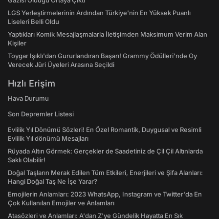
Gazisi Olduğu Ortaya Çıktı
LGS Yerleştirmelerinin Ardından Türkiye'nin En Yüksek Puanlı
Liseleri Belli Oldu
Yaptıkları Komik Mesajlaşmalarla İletişimden Maksimum Verim Alan
Kişiler
Toygar Işıklı'dan Gururlandıran Başarı! Grammy Ödülleri'nde Oy
Verecek Jüri Üyeleri Arasına Seçildi
Hızlı Erişim
Hava Durumu
Son Depremler Listesi
Evlilik Yıl Dönümü Sözleri! En Özel Romantik, Duygusal ve Resimli
Evlilik Yıl dönümü Mesajları
Rüyada Altın Görmek: Gerçekler de Saadetiniz de Çil Çil Altınlarda
Saklı Olabilir!
Doğal Taşların Merak Edilen Tüm Etkileri, Enerjileri ve Şifa Alanları:
Hangi Doğal Taş Ne İşe Yarar?
Emojilerin Anlamları: 2023 WhatsApp, Instagram ve Twitter'da En
Çok Kullanılan Emojiler ve Anlamları
Atasözleri ve Anlamları: A'dan Z'ye Gündelik Hayatta En Sık