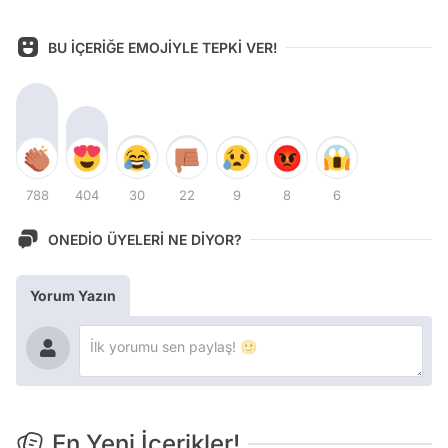
BU İÇERİĞE EMOJİYLE TEPKİ VER!
788
404
30
22
9
8
6
ONEDİO ÜYELERİ NE DİYOR?
Yorum Yazın
En Yeni İçerikler!