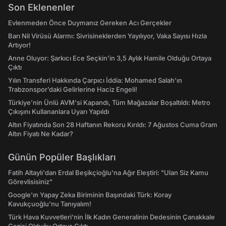
Son Eklenenler
Evlenmeden Önce Duymanız Gereken Acı Gerçekler
Barı Nil Virüsü Alarmı: Sivrisineklerden Yayılıyor, Vaka Sayısı Hızla
Artıyor!
Anne Oluyor: Şarkıcı Ece Seçkin'in 3,5 Aylık Hamile Olduğu Ortaya
Çıktı
Yılın Transferi Hakkında Çarpıcı İddia: Mohamed Salah'ın
Trabzonspor’daki Gelirlerine Haciz Engeli!
Türkiye'nin Ünlü AVM'si Kapandı, Tüm Mağazalar Boşaltıldı: Metro
Çıkışını Kullananlara Uyarı Yapıldı
Altın Fiyatında Son 28 Haftanın Rekoru Kırıldı: 7 Ağustos Cuma Gram
Altın Fiyatı Ne Kadar?
Günün Popüler Başlıkları
Fatih Altaylı'dan Erdal Beşikçioğlu'na Ağır Eleştiri: "Ulan Siz Kamu
Görevlisisiniz"
Google'ın Yapay Zeka Biriminin Başındaki Türk: Koray
Kavukçuoğlu'nu Tanıyalım!
Türk Hava Kuvvetleri'nin İlk Kadın Generalinin Dedesinin Çanakkale