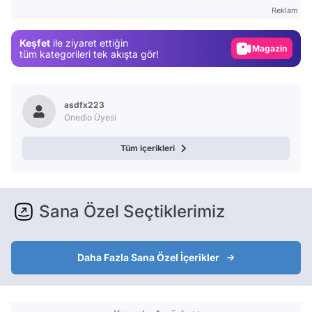
Gündem
Reklam
Magazin
Keşfet
ile ziyaret ettiğin
Video
tüm kategorileri tek akışta gör!
Test
asdfx223
Onedio Üyesi
Tüm içerikleri
Sana Özel Seçtiklerimiz
Daha Fazla Sana Özel İçerikler