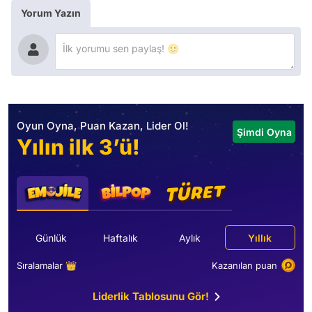
Yorum Yazın
Oyun Oyna, Puan Kazan, Lider Ol!
Şimdi Oyna
Yılın ilk 3’ü!
Günlük
Haftalık
Aylık
Yıllık
Sıralamalar 👑
Kazanılan puan
Liderlik Tablosunu Gör!