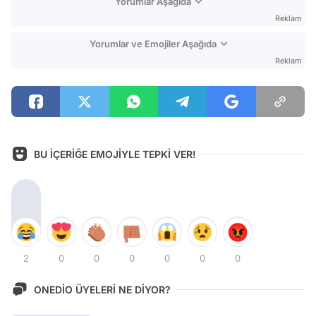
Yorumlar Aşağıda
Reklam
Yorumlar ve Emojiler Aşağıda
Reklam
BU İÇERİĞE EMOJİYLE TEPKİ VER!
2
0
0
0
0
0
0
ONEDİO ÜYELERİ NE DİYOR?