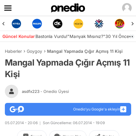
Güncel Konular
Bastonla Vurdu!
"Manyak Mısınız?"
30 Yıl Önce👀
Haberler
Goygoy
Mangal Yapmada Çığır Açmış 11 Kişi
Mangal Yapmada Çığır Açmış 11
Kişi
asdfx223
- Onedio Üyesi
Onedio’yu Google'a ekleyin
05.07.2014 - 20:06
Son Güncelleme: 06.07.2014 - 19:09