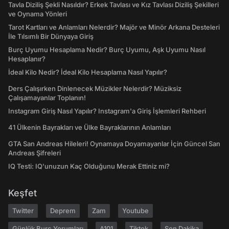
Tavla Diziliş Şekli Nasıldır? Erkek Tavlası ve Kız Tavlası Diziliş Şekilleri
ve Oynama Yönleri
Tarot Kartları ve Anlamları Nelerdir? Majör ve Minör Arkana Desteleri
İle Tılsımlı Bir Dünyaya Giriş
Burç Uyumu Hesaplama Nedir? Burç Uyumu, Aşk Uyumu Nasıl
Hesaplanır?
İdeal Kilo Nedir? İdeal Kilo Hesaplama Nasıl Yapılır?
Ders Çalışırken Dinlenecek Müzikler Nelerdir? Müziksiz
Çalışamayanlar Toplanın!
Instagram Giriş Nasıl Yapılır? Instagram'a Giriş İşlemleri Rehberi
41 Ülkenin Bayrakları ve Ülke Bayraklarının Anlamları
GTA San Andreas Hileleri! Oynamaya Doyamayanlar İçin Güncel San
Andreas Şifreleri
IQ Testi: IQ'unuzun Kaç Olduğunu Merak Ettiniz mi?
Keşfet
Twitter
Deprem
Zam
Youtube
Günlük Burç Yorumları
A101
Tiktok
Son Dakika