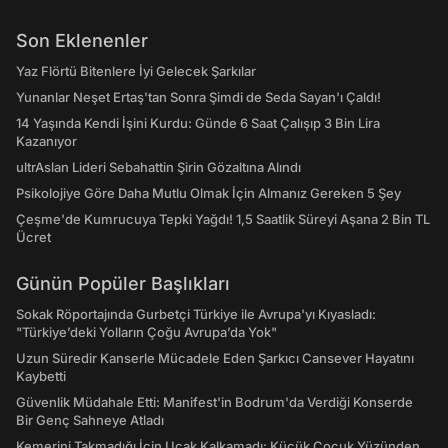
Son Eklenenler
Yaz Flörtü Bitenlere İyi Gelecek Şarkılar
Yunanlar Neşet Ertaş'tan Sonra Şimdi de Seda Sayan'ı Çaldı!
14 Yaşında Kendi İşini Kurdu: Günde 6 Saat Çalışıp 3 Bin Lira
Kazanıyor
ultrAslan Lideri Sebahattin Şirin Gözaltına Alındı
Psikolojiye Göre Daha Mutlu Olmak İçin Almanız Gereken 5 Şey
Çeşme'de Kumrucuya Tepki Yağdı! 1,5 Saatlik Süreyi Aşana 2 Bin TL
Ücret
Günün Popüler Başlıkları
Sokak Röportajında Gurbetçi Türkiye ile Avrupa'yı Kıyasladı:
"Türkiye’deki Yolların Çoğu Avrupa’da Yok"
Uzun Süredir Kanserle Mücadele Eden Şarkıcı Cansever Hayatını
Kaybetti
Güvenlik Müdahale Etti: Manifest'in Bodrum'da Verdiği Konserde
Bir Genç Sahneye Atladı
Kemerini Takmadığı İçin Uçak Kalkamadı: Küçük Çocuk Yüzünden