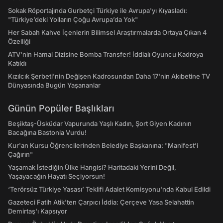
Sokak Röportajında Gurbetçi Türkiye ile Avrupa'yı Kıyasladı:
"Türkiye’deki Yolların Çoğu Avrupa’da Yok"
Her Sabah Kahve İçenlerin Bilimsel Araştırmalarda Ortaya Çıkan 4
Özelliği
ATV'nin Hamal Dizisine Bomba Transfer! İddialı Oyuncu Kadroya
Katıldı
Kızılcık Şerbeti'nin Değişen Kadrosundan Daha 17'nin Akıbetine TV
Dünyasında Bugün Yaşananlar
Günün Popüler Başlıkları
Beşiktaş-Üsküdar Vapurunda Yaşlı Kadın, Şort Giyen Kadının
Bacağına Bastonla Vurdu!
Kur'an Kursu Öğrencilerinden Belediye Başkanına: "Manifest’i
Çağırın"
Yaşamak İstediğin Ülke Hangisi? Haritadaki Yerini Değil,
Yaşayacağın Hayatı Seçiyorsun!
‘Terörsüz Türkiye Yasası’ Teklifi Adalet Komisyonu'nda Kabul Edildi
Gazeteci Fatih Atik'ten Çarpıcı İddia: Çerçeve Yasa Selahattin
Demirtaş'ı Kapsıyor