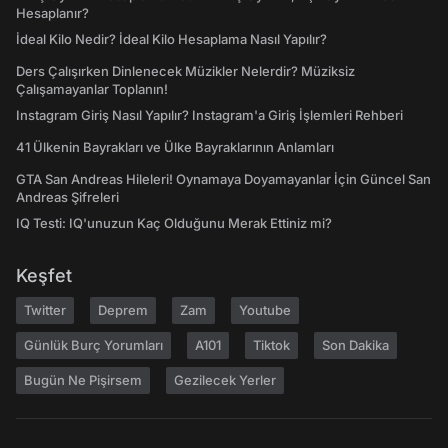
Hesaplanır?
İdeal Kilo Nedir? İdeal Kilo Hesaplama Nasıl Yapılır?
Ders Çalışırken Dinlenecek Müzikler Nelerdir? Müziksiz
Çalışamayanlar Toplanın!
Instagram Giriş Nasıl Yapılır? Instagram'a Giriş İşlemleri Rehberi
41 Ülkenin Bayrakları ve Ülke Bayraklarının Anlamları
GTA San Andreas Hileleri! Oynamaya Doyamayanlar İçin Güncel San
Andreas Şifreleri
IQ Testi: IQ'unuzun Kaç Olduğunu Merak Ettiniz mi?
Keşfet
Twitter
Deprem
Zam
Youtube
Günlük Burç Yorumları
A101
Tiktok
Son Dakika
Bugün Ne Pişirsem
Gezilecek Yerler