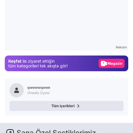
Video
Test
Reklam
Gündem
Keşfet
ile ziyaret ettiğin
Magazin
tüm kategorileri tek akışta gör!
Video
Test
qwewwqewe
Onedio Üyesi
Tüm içerikleri
Sana Özel Seçtiklerimiz