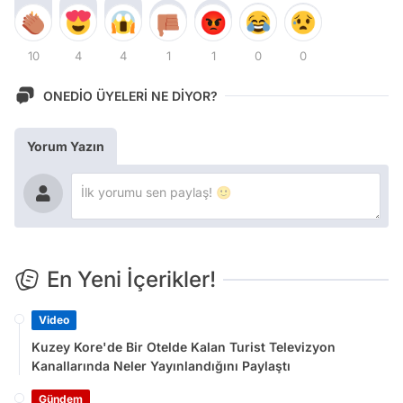
10
4
4
1
1
0
0
ONEDİO ÜYELERİ NE DİYOR?
Yorum Yazın
En Yeni İçerikler!
Video
Kuzey Kore'de Bir Otelde Kalan Turist Televizyon
Kanallarında Neler Yayınlandığını Paylaştı
Gündem