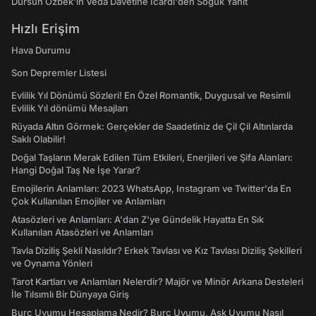
Dursun Özbek'in Veda Davetine Icardi'den Soğuk Yanıt
Hızlı Erişim
Hava Durumu
Son Depremler Listesi
Evlilik Yıl Dönümü Sözleri! En Özel Romantik, Duygusal ve Resimli
Evlilik Yıl dönümü Mesajları
Rüyada Altın Görmek: Gerçekler de Saadetiniz de Çil Çil Altınlarda
Saklı Olabilir!
Doğal Taşların Merak Edilen Tüm Etkileri, Enerjileri ve Şifa Alanları:
Hangi Doğal Taş Ne İşe Yarar?
Emojilerin Anlamları: 2023 WhatsApp, Instagram ve Twitter'da En
Çok Kullanılan Emojiler ve Anlamları
Atasözleri ve Anlamları: A'dan Z'ye Gündelik Hayatta En Sık
Kullanılan Atasözleri ve Anlamları
Tavla Diziliş Şekli Nasıldır? Erkek Tavlası ve Kız Tavlası Diziliş Şekilleri
ve Oynama Yönleri
Tarot Kartları ve Anlamları Nelerdir? Majör ve Minör Arkana Desteleri
İle Tılsımlı Bir Dünyaya Giriş
Burç Uyumu Hesaplama Nedir? Burç Uyumu, Aşk Uyumu Nasıl