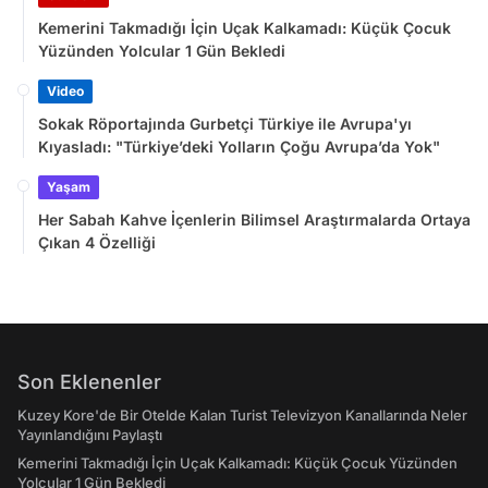
Kemerini Takmadığı İçin Uçak Kalkamadı: Küçük Çocuk
Yüzünden Yolcular 1 Gün Bekledi
Video
Sokak Röportajında Gurbetçi Türkiye ile Avrupa'yı
Kıyasladı: "Türkiye’deki Yolların Çoğu Avrupa’da Yok"
Yaşam
Her Sabah Kahve İçenlerin Bilimsel Araştırmalarda Ortaya
Çıkan 4 Özelliği
Son Eklenenler
Kuzey Kore'de Bir Otelde Kalan Turist Televizyon Kanallarında Neler
Yayınlandığını Paylaştı
Kemerini Takmadığı İçin Uçak Kalkamadı: Küçük Çocuk Yüzünden
Yolcular 1 Gün Bekledi