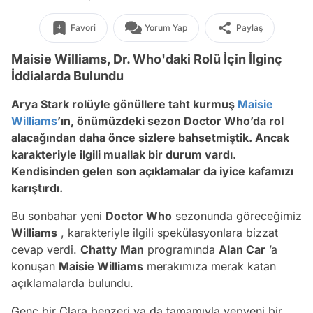
Favori
Yorum Yap
Paylaş
Maisie Williams, Dr. Who'daki Rolü İçin İlginç
İddialarda Bulundu
Arya Stark rolüyle gönüllere taht kurmuş
Maisie
Williams
’ın, önümüzdeki sezon Doctor Who’da rol
alacağından daha önce sizlere bahsetmiştik. Ancak
karakteriyle ilgili muallak bir durum vardı.
Kendisinden gelen son açıklamalar da iyice kafamızı
karıştırdı.
Bu sonbahar yeni
Doctor Who
sezonunda göreceğimiz
Williams
, karakteriyle ilgili spekülasyonlara bizzat
cevap verdi.
Chatty Man
programında
Alan Car
’a
konuşan
Maisie Williams
merakımıza merak katan
açıklamalarda bulundu.
Genç bir Clara benzeri ya da tamamıyla yepyeni bir