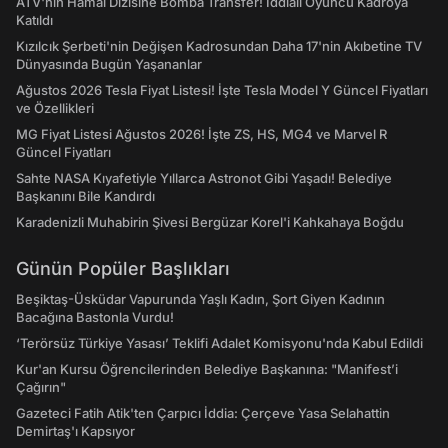
ATV'nin Hamal Dizisine Bomba Transfer! İddialı Oyuncu Kadroya
Katıldı
Kızılcık Şerbeti'nin Değişen Kadrosundan Daha 17'nin Akıbetine TV
Dünyasında Bugün Yaşananlar
Ağustos 2026 Tesla Fiyat Listesi! İşte Tesla Model Y Güncel Fiyatları
ve Özellikleri
MG Fiyat Listesi Ağustos 2026! İşte ZS, HS, MG4 ve Marvel R
Güncel Fiyatları
Sahte NASA Kıyafetiyle Yıllarca Astronot Gibi Yaşadı! Belediye
Başkanını Bile Kandırdı
Karadenizli Muhabirin Şivesi Bergüzar Korel'i Kahkahaya Boğdu
Günün Popüler Başlıkları
Beşiktaş-Üsküdar Vapurunda Yaşlı Kadın, Şort Giyen Kadının
Bacağına Bastonla Vurdu!
‘Terörsüz Türkiye Yasası’ Teklifi Adalet Komisyonu'nda Kabul Edildi
Kur'an Kursu Öğrencilerinden Belediye Başkanına: "Manifest’i
Çağırın"
Gazeteci Fatih Atik'ten Çarpıcı İddia: Çerçeve Yasa Selahattin
Demirtaş'ı Kapsıyor