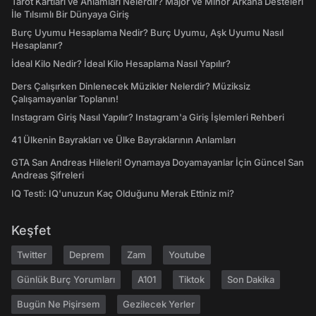
Tarot Kartları ve Anlamları Nelerdir? Majör ve Minör Arkana Desteleri
İle Tılsımlı Bir Dünyaya Giriş
Burç Uyumu Hesaplama Nedir? Burç Uyumu, Aşk Uyumu Nasıl
Hesaplanır?
İdeal Kilo Nedir? İdeal Kilo Hesaplama Nasıl Yapılır?
Ders Çalışırken Dinlenecek Müzikler Nelerdir? Müziksiz
Çalışamayanlar Toplanın!
Instagram Giriş Nasıl Yapılır? Instagram'a Giriş İşlemleri Rehberi
41 Ülkenin Bayrakları ve Ülke Bayraklarının Anlamları
GTA San Andreas Hileleri! Oynamaya Doyamayanlar İçin Güncel San
Andreas Şifreleri
IQ Testi: IQ'unuzun Kaç Olduğunu Merak Ettiniz mi?
Keşfet
Twitter
Deprem
Zam
Youtube
Günlük Burç Yorumları
A101
Tiktok
Son Dakika
Bugün Ne Pişirsem
Gezilecek Yerler