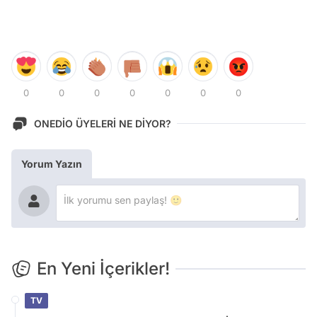
0
0
0
0
0
0
0
ONEDİO ÜYELERİ NE DİYOR?
Yorum Yazın
En Yeni İçerikler!
TV