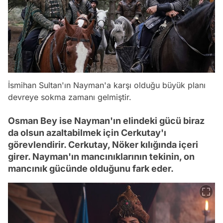
İsmihan Sultan'ın Nayman'a karşı olduğu büyük planı
devreye sokma zamanı gelmiştir.
Osman Bey ise Nayman'ın elindeki gücü biraz
da olsun azaltabilmek için Cerkutay'ı
görevlendirir. Cerkutay, Nöker kılığında içeri
girer. Nayman'ın mancınıklarının tekinin, on
mancınık gücünde olduğunu fark eder.