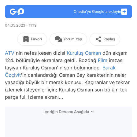
Onedio’yu Google'a ekleyin
04.05.2023 - 11:19
Favori
Yorum Yap
Paylaş
ATV
'nin nefes kesen dizisi
Kuruluş Osman
dün akşam
124. bölümüyle ekranlara geldi. Bozdağ
Film
imzası
taşıyan Kuruluş Osman'ın son bölümünde,
Burak
Özçivit
'in canlandırdığı Osman Bey karakterinin neler
yaşadığı büyük bir merak konusu. Kaçıranlar ve tekrar
izlemek isteyenler için; Kuruluş Osman son bölüm tek
parça full izleme ekranı...
İçeriğin Devamı Aşağıda