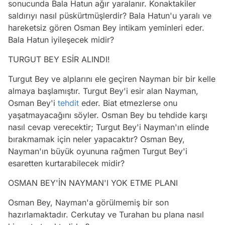
sonucunda Bala Hatun ağır yaralanır. Konaktakiler
saldırıyı nasıl püskürtmüşlerdir? Bala Hatun'u yaralı ve
hareketsiz gören Osman Bey intikam yeminleri eder.
Bala Hatun iyileşecek midir?
TURGUT BEY ESİR ALINDI!
Turgut Bey ve alplarını ele geçiren Nayman bir bir kelle
almaya başlamıştır. Turgut Bey'i esir alan Nayman,
Osman Bey'i
tehdit
eder. Biat etmezlerse onu
yaşatmayacağını söyler. Osman Bey bu tehdide karşı
nasıl cevap verecektir; Turgut Bey'i Nayman'ın elinde
bırakmamak için neler yapacaktır? Osman Bey,
Nayman'ın büyük oyununa rağmen Turgut Bey'i
esaretten kurtarabilecek midir?
OSMAN BEY'İN NAYMAN'I YOK ETME PLANI
Osman Bey, Nayman'a görülmemiş bir son
hazırlamaktadır. Cerkutay ve Turahan bu plana nasıl