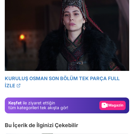
Video
Test
KURULUŞ OSMAN SON BÖLÜM TEK PARÇA FULL
İZLE
Gündem
Magazin
Keşfet
ile ziyaret ettiğin
Video
tüm kategorileri tek akışta gör!
Test
Bu İçerik de İlginizi Çekebilir