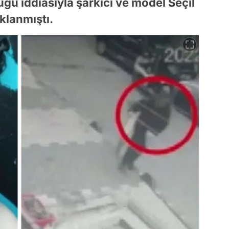
üğü iddiasıyla şarkıcı ve model Seçil
uklanmıştı.