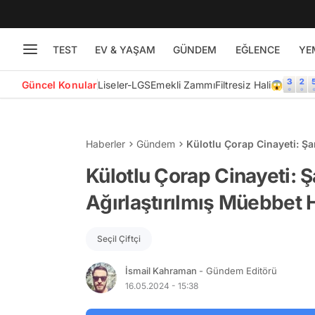
TEST
EV & YAŞAM
GÜNDEM
EĞLENCE
YE
Güncel Konular
Liseler-LGS
Emekli Zammı
Filtresiz Hali😱
Haberler
Gündem
Külotlu Çorap Cinayeti: Şar
Külotlu Çorap Cinayeti: Şar
Ağırlaştırılmış Müebbet 
Seçil Çiftçi
İsmail Kahraman
- Gündem Editörü
16.05.2024 - 15:38