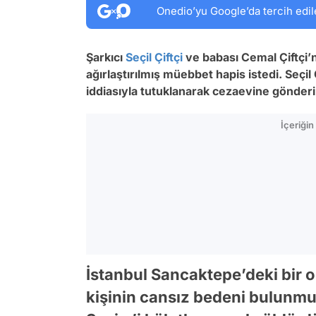
Onedio’yu Google’da tercih edil
Şarkıcı
Seçil Çiftçi
ve babası Cemal Çiftçi’ni
ağırlaştırılmış müebbet hapis istedi. Seçil
iddiasıyla tutuklanarak cezaevine gönderil
İçeriği
İstanbul Sancaktepe’deki bir 
kişinin cansız bedeni bulunmuş