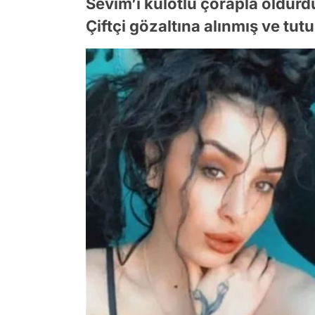
Sevim’i külotlu çorapla öldürd
Çiftçi gözaltına alınmış ve tut