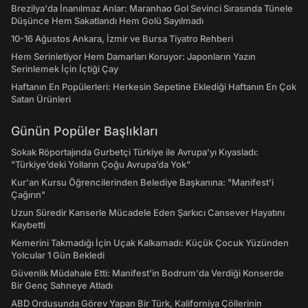
Brezilya'da İnanılmaz Anlar: Maranhao Gol Sevinci Sırasında Tünele
Düşünce Hem Sakatlandı Hem Golü Sayılmadı
10-16 Ağustos Ankara, İzmir ve Bursa Tiyatro Rehberi
Hem Serinletiyor Hem Damarları Koruyor: Japonların Yazın
Serinlemek İçin İçtiği Çay
Haftanın En Popülerleri: Herkesin Sepetine Eklediği Haftanın En Çok
Satan Ürünleri
Günün Popüler Başlıkları
Sokak Röportajında Gurbetçi Türkiye ile Avrupa'yı Kıyasladı:
"Türkiye’deki Yolların Çoğu Avrupa’da Yok"
Kur'an Kursu Öğrencilerinden Belediye Başkanına: "Manifest’i
Çağırın"
Uzun Süredir Kanserle Mücadele Eden Şarkıcı Cansever Hayatını
Kaybetti
Kemerini Takmadığı İçin Uçak Kalkamadı: Küçük Çocuk Yüzünden
Yolcular 1 Gün Bekledi
Güvenlik Müdahale Etti: Manifest'in Bodrum'da Verdiği Konserde
Bir Genç Sahneye Atladı
ABD Ordusunda Görev Yapan Bir Türk, Kaliforniya Çöllerinin