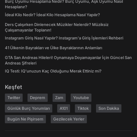
Burç Uyumu Hesaplama Nedir? Burç Uyumu, Aşk Uyumu Nasıl
Hesaplanır?
İdeal Kilo Nedir? İdeal Kilo Hesaplama Nasıl Yapılır?
Ders Çalışırken Dinlenecek Müzikler Nelerdir? Müziksiz
Çalışamayanlar Toplanın!
Instagram Giriş Nasıl Yapılır? Instagram'a Giriş İşlemleri Rehberi
41 Ülkenin Bayrakları ve Ülke Bayraklarının Anlamları
GTA San Andreas Hileleri! Oynamaya Doyamayanlar İçin Güncel San
Andreas Şifreleri
IQ Testi: IQ'unuzun Kaç Olduğunu Merak Ettiniz mi?
Keşfet
Twitter
Deprem
Zam
Youtube
Günlük Burç Yorumları
A101
Tiktok
Son Dakika
Bugün Ne Pişirsem
Gezilecek Yerler