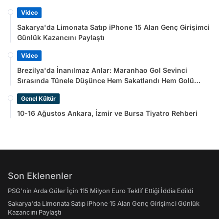
Video
Sakarya'da Limonata Satıp iPhone 15 Alan Genç Girişimci
Günlük Kazancını Paylaştı
Video
Brezilya'da İnanılmaz Anlar: Maranhao Gol Sevinci
Sırasında Tünele Düşünce Hem Sakatlandı Hem Golü
Sayılmadı
Genel Kültür
10-16 Ağustos Ankara, İzmir ve Bursa Tiyatro Rehberi
Son Eklenenler
PSG’nin Arda Güler İçin 115 Milyon Euro Teklif Ettiği İddia Edildi
Sakarya'da Limonata Satıp iPhone 15 Alan Genç Girişimci Günlük
Kazancını Paylaştı