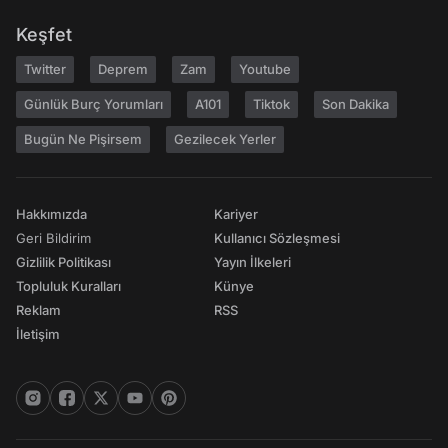
Keşfet
Twitter
Deprem
Zam
Youtube
Günlük Burç Yorumları
A101
Tiktok
Son Dakika
Bugün Ne Pişirsem
Gezilecek Yerler
Hakkımızda
Kariyer
Geri Bildirim
Kullanıcı Sözleşmesi
Gizlilik Politikası
Yayın İlkeleri
Topluluk Kuralları
Künye
Reklam
RSS
İletişim