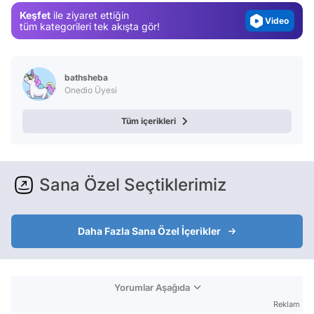
Video
Keşfet
ile ziyaret ettiğin
tüm kategorileri tek akışta gör!
Test
bathsheba
Onedio Üyesi
Tüm içerikleri
Sana Özel Seçtiklerimiz
Daha Fazla Sana Özel İçerikler
Yorumlar Aşağıda
Reklam