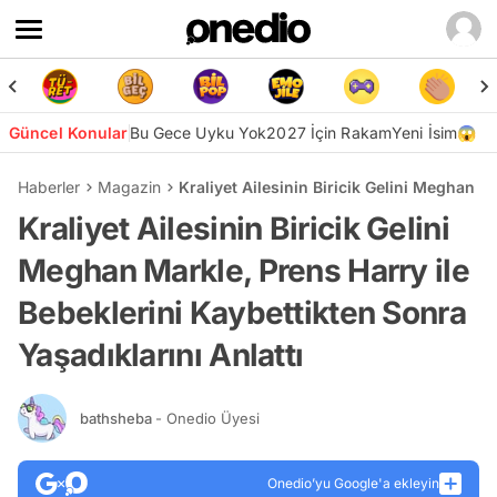
Güncel Konular
Bu Gece Uyku Yok
2027 İçin Rakam
Yeni İsim😱
Haberler
Magazin
Kraliyet Ailesinin Biricik Gelini Meghan M
Kraliyet Ailesinin Biricik Gelini
Meghan Markle, Prens Harry ile
Bebeklerini Kaybettikten Sonra
Yaşadıklarını Anlattı
bathsheba
- Onedio Üyesi
Onedio’yu Google'a ekleyin