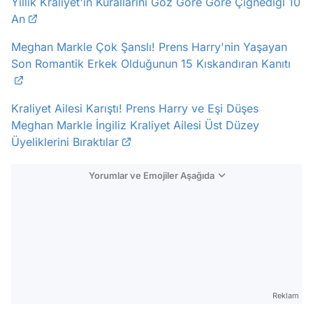
Yıllık Kraliyet'in Kurallarını Göz Göre Göre Çiğnediği 10
An
Meghan Markle Çok Şanslı! Prens Harry'nin Yaşayan
Son Romantik Erkek Olduğunun 15 Kıskandıran Kanıtı
Kraliyet Ailesi Karıştı! Prens Harry ve Eşi Düşes
Meghan Markle İngiliz Kraliyet Ailesi Üst Düzey
Üyeliklerini Bıraktılar
Yorumlar ve Emojiler Aşağıda
Video
Test
Gündem
Magazin
Reklam