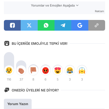
Yorumlar ve Emojiler Aşağıda
Reklam
BU İÇERİĞE EMOJİYLE TEPKİ VER!
116
37
8
6
5
3
3
ONEDİO ÜYELERİ NE DİYOR?
Yorum Yazın