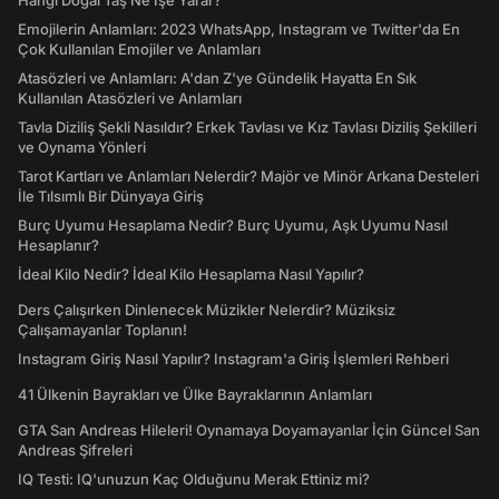
Hangi Doğal Taş Ne İşe Yarar?
Emojilerin Anlamları: 2023 WhatsApp, Instagram ve Twitter'da En
Çok Kullanılan Emojiler ve Anlamları
Atasözleri ve Anlamları: A'dan Z'ye Gündelik Hayatta En Sık
Kullanılan Atasözleri ve Anlamları
Tavla Diziliş Şekli Nasıldır? Erkek Tavlası ve Kız Tavlası Diziliş Şekilleri
ve Oynama Yönleri
Tarot Kartları ve Anlamları Nelerdir? Majör ve Minör Arkana Desteleri
İle Tılsımlı Bir Dünyaya Giriş
Burç Uyumu Hesaplama Nedir? Burç Uyumu, Aşk Uyumu Nasıl
Hesaplanır?
İdeal Kilo Nedir? İdeal Kilo Hesaplama Nasıl Yapılır?
Ders Çalışırken Dinlenecek Müzikler Nelerdir? Müziksiz
Çalışamayanlar Toplanın!
Instagram Giriş Nasıl Yapılır? Instagram'a Giriş İşlemleri Rehberi
41 Ülkenin Bayrakları ve Ülke Bayraklarının Anlamları
GTA San Andreas Hileleri! Oynamaya Doyamayanlar İçin Güncel San
Andreas Şifreleri
IQ Testi: IQ'unuzun Kaç Olduğunu Merak Ettiniz mi?