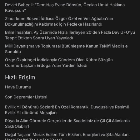
Devlet Bahçeli: “Demirtaş Evine Dönsün, Öcalan Umut Hakkına
Kavuşsun”
Zincirleme Rüşvet İddiası: Özgür Özel ve Veli Ağbaba’nın
Dokunulmazlığını Kaldırmak İçin Fezleke Hazırlandı
Bilim İnsanları, Ay Üzerinde Hızla İlerleyen 20'den Fazla Dev UFO'yu
Tespit Ettikten Sonra Uyarı Yayınladı
Milli Dayanışma ve Toplumsal Bütünleşme Kanun Teklifi Meclis’e
Sunuldu
Özge Özpirinçci İddialarıyla Gündem Olan Kübra Süzgün
Cumhurbaşkanı Erdoğan'dan Yardım İstedi
Hızlı Erişim
Hava Durumu
Son Depremler Listesi
Evlilik Yıl Dönümü Sözleri! En Özel Romantik, Duygusal ve Resimli
Evlilik Yıl dönümü Mesajları
Rüyada Altın Görmek: Gerçekler de Saadetiniz de Çil Çil Altınlarda
Saklı Olabilir!
Doğal Taşların Merak Edilen Tüm Etkileri, Enerjileri ve Şifa Alanları: