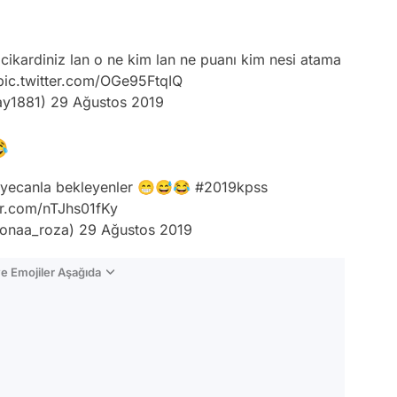
cikardiniz lan o ne kim lan ne puanı kim nesi atama
pic.twitter.com/OGe95FtqIQ
ay1881)
29 Ağustos 2019

eyecanla bekleyenler 😁😅😂
#2019kpss
ter.com/nTJhs01fKy
onaa_roza)
29 Ağustos 2019
e Emojiler Aşağıda
Video
Test
Gündem