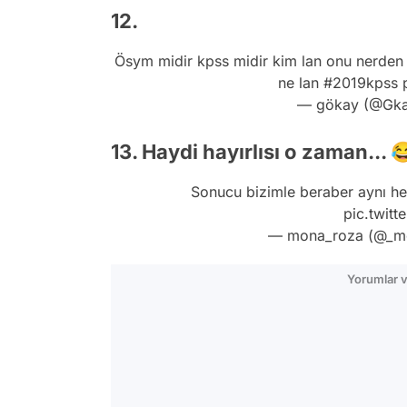
12.
Ösym midir kpss midir kim lan onu nerden 
ne lan
#2019kpss
— gökay (@Gk
13. Haydi hayırlısı o zaman... 
Sonucu bizimle beraber aynı h
pic.twit
— mona_roza (@_m
Yorumlar v