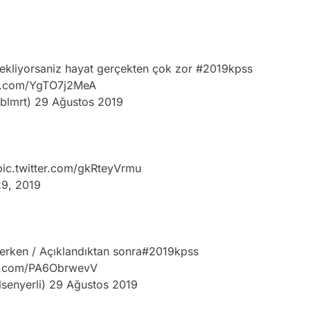
bekliyorsaniz hayat gerçekten çok zor
#2019kpss
er.com/YgTO7j2MeA
blmrt)
29 Ağustos 2019
pic.twitter.com/gkRteyVrmu
29, 2019
erken / Açıklandıktan sonra
#2019kpss
er.com/PA6ObrwevV
lsenyerli)
29 Ağustos 2019