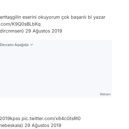
rttaşgilin eserini okuyorum çok başarılı bi yazar
er.com/K9Q0sBLbKq
idircnmsen)
29 Ağustos 2019
n Devamı Aşağıda
Reklam
2019kpss
pic.twitter.com/x64cGtsRl0
nebeskala)
29 Ağustos 2019