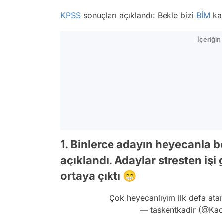
KPSS
sonuçları açıklandı: Bekle bizi
BİM
kas
İçeriği
1. Binlerce adayın heyecanla b
açıklandı. Adaylar stresten iş
ortaya çıktı 😁
Çok heyecanlıyım ilk defa a
— taskentkadir (@Ka