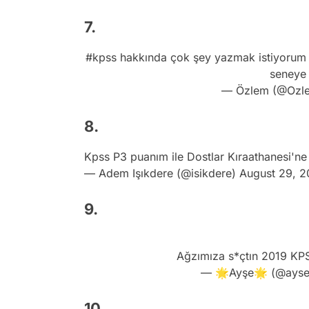
7.
#kpss
hakkında çok şey yazmak istiyorum 
seneye 
— Özlem (@Ozl
8.
Kpss P3 puanım ile Dostlar Kıraathanesi'ne
— Adem Işıkdere (@isikdere)
August 29, 2
9.
Ağzımıza s*çtın 2019 KP
— 🌟Ayşe🌟 (@ayse
10.