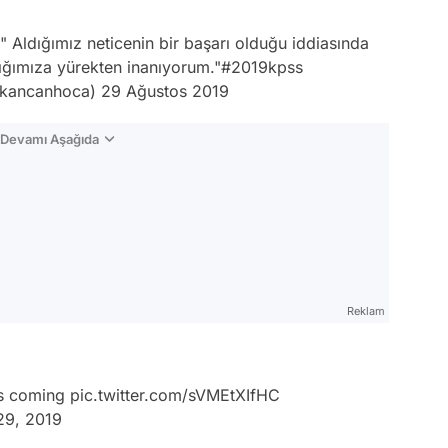
Aldığımız neticenin bir başarı olduğu iddiasında
ğımıza yürekten inanıyorum."
#2019kpss
 (@furkancanhoca)
29 Ağustos 2019
n Devamı Aşağıda
Reklam
is coming
pic.twitter.com/sVMEtXIfHC
29, 2019