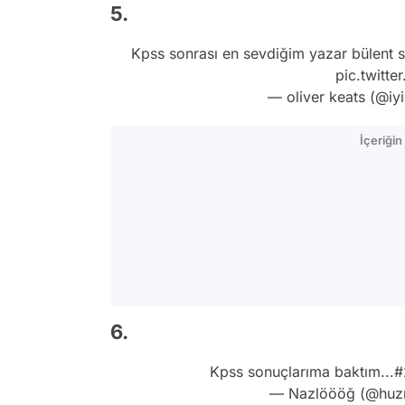
5.
Kpss sonrası en sevdiğim yazar bülent se
pic.twitt
— oliver keats (@iy
İçeriği
6.
Kpss sonuçlarıma baktım...
#
— Nazlöööğ (@huz