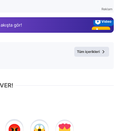
Magazin
Reklam
Video
 akışta gör!
Test
Tüm içerikleri
 VER!