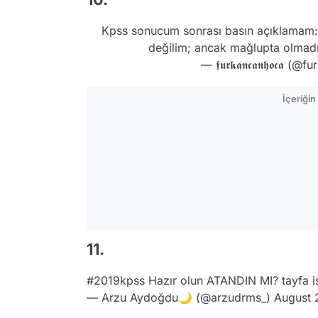
Kpss sonucum sonrası basın açıklamam:" 
değilim; ancak mağlupta olmadı
— 𝖋𝖚𝖗𝖐𝖆𝖓𝖈𝖆𝖓𝖍𝖔𝖈
İçeriği
11.
#2019kpss
Hazır olun ATANDIN MI? tayfa 
— Arzu Aydoğdu🌙 (@arzudrms_)
August 