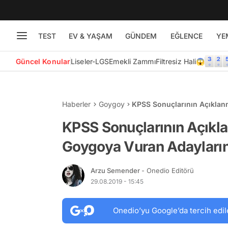
TEST
EV & YAŞAM
GÜNDEM
EĞLENCE
YE
Güncel Konular
Liseler-LGS
Emekli Zammı
Filtresiz Hali😱
Haberler
Goygoy
KPSS Sonuçlarının Açıklan
Yaratıcı Paylaşımları
KPSS Sonuçlarının Açıkla
Goygoya Vuran Adayların 
Arzu Semender
- Onedio Editörü
29.08.2019 - 15:45
Onedio’yu Google’da tercih edil