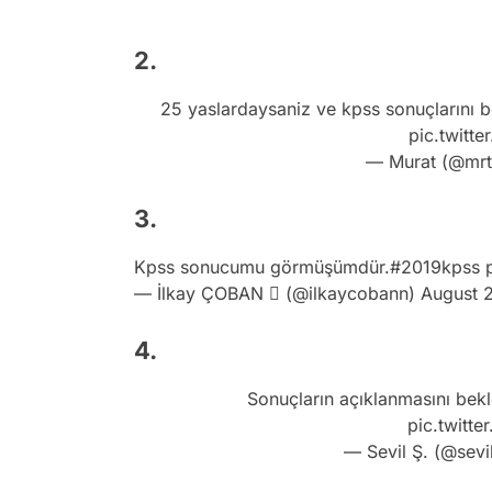
2.
25 yaslardaysaniz ve kpss sonuçlarını 
pic.twitt
— Murat (@mrt
3.
Kpss sonucumu görmüşümdür.
#2019kpss
— İlkay ÇOBAN  (@ilkaycobann)
August 
4.
Sonuçların açıklanmasını bekl
pic.twitt
— Sevil Ş. (@sevi