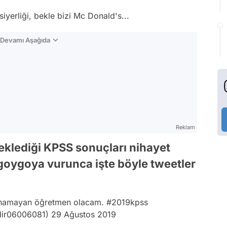
iyerliği, bekle bizi Mc Donald's...
n Devamı Aşağıda
Reklam
eklediği KPSS sonuçları nihayet
i goygoya vurunca işte böyle tweetler
tanamayan öğretmen olacam.
#2019kpss
dir06006081)
29 Ağustos 2019