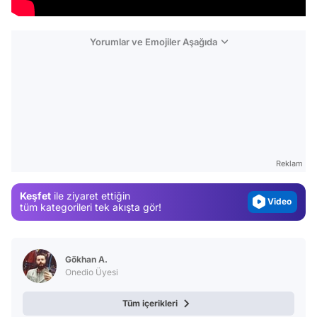
Yorumlar ve Emojiler Aşağıda
Video
Test
Gündem
Reklam
Magazin
Keşfet
ile ziyaret ettiğin
Video
tüm kategorileri tek akışta gör!
Test
Gökhan A.
Onedio Üyesi
Tüm içerikleri