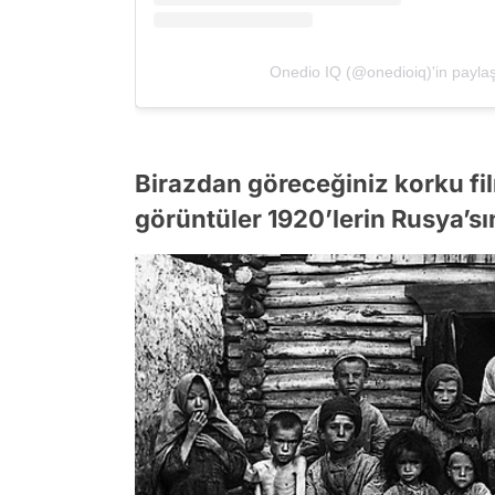
Onedio IQ (@onedioiq)'in paylaşt
Birazdan göreceğiniz korku fi
görüntüler 1920’lerin Rusya’sın