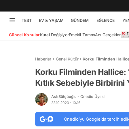
TEST
EV & YAŞAM
GÜNDEM
EĞLENCE
YE
Güncel Konular
Kural Değişiyor
Emekli Zammı
Acı Gerçekler
Haberler
Genel Kültür
Korku Filminden Hallice
Yiyen Köylüler
Korku Filminden Hallice:
Kıtlık Sebebiyle Birbirini
Aslı Sütçüoğlu
- Onedio Üyesi
22.10.2023 - 10:16
Onedio’yu Google’da tercih edil