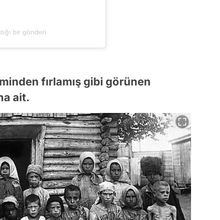
ığı bir gönderi
lminden fırlamış gibi görünen
a ait.