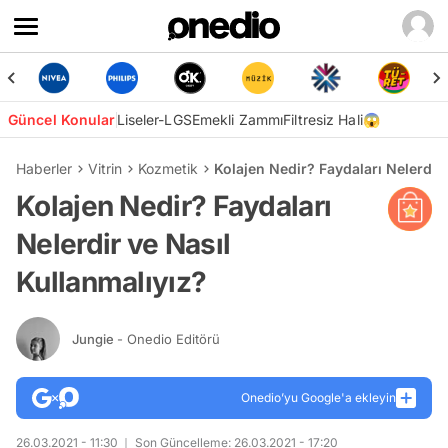
Güncel Konular
Liseler-LGS
Emekli Zammı
Filtresiz Hali😱
Haberler
Vitrin
Kozmetik
Kolajen Nedir? Faydaları Nelerdir 
Kolajen Nedir? Faydaları
Nelerdir ve Nasıl
Kullanmalıyız?
Jungie
- Onedio Editörü
Onedio’yu Google'a ekleyin
26.03.2021 - 11:30
Son Güncelleme: 26.03.2021 - 17:20