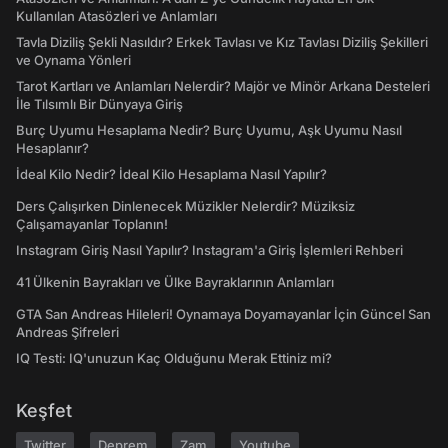
Kullanılan Atasözleri ve Anlamları
Tavla Diziliş Şekli Nasıldır? Erkek Tavlası ve Kız Tavlası Diziliş Şekilleri
ve Oynama Yönleri
Tarot Kartları ve Anlamları Nelerdir? Majör ve Minör Arkana Desteleri
İle Tılsımlı Bir Dünyaya Giriş
Burç Uyumu Hesaplama Nedir? Burç Uyumu, Aşk Uyumu Nasıl
Hesaplanır?
İdeal Kilo Nedir? İdeal Kilo Hesaplama Nasıl Yapılır?
Ders Çalışırken Dinlenecek Müzikler Nelerdir? Müziksiz
Çalışamayanlar Toplanın!
Instagram Giriş Nasıl Yapılır? Instagram'a Giriş İşlemleri Rehberi
41 Ülkenin Bayrakları ve Ülke Bayraklarının Anlamları
GTA San Andreas Hileleri! Oynamaya Doyamayanlar İçin Güncel San
Andreas Şifreleri
IQ Testi: IQ'unuzun Kaç Olduğunu Merak Ettiniz mi?
Keşfet
Twitter
Deprem
Zam
Youtube