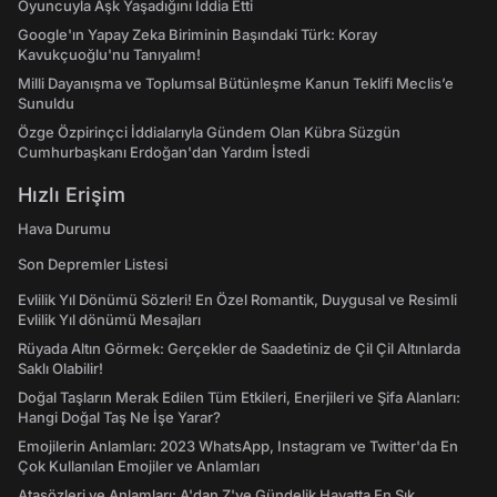
Oyuncuyla Aşk Yaşadığını İddia Etti
Google'ın Yapay Zeka Biriminin Başındaki Türk: Koray
Kavukçuoğlu'nu Tanıyalım!
Milli Dayanışma ve Toplumsal Bütünleşme Kanun Teklifi Meclis’e
Sunuldu
Özge Özpirinçci İddialarıyla Gündem Olan Kübra Süzgün
Cumhurbaşkanı Erdoğan'dan Yardım İstedi
Hızlı Erişim
Hava Durumu
Son Depremler Listesi
Evlilik Yıl Dönümü Sözleri! En Özel Romantik, Duygusal ve Resimli
Evlilik Yıl dönümü Mesajları
Rüyada Altın Görmek: Gerçekler de Saadetiniz de Çil Çil Altınlarda
Saklı Olabilir!
Doğal Taşların Merak Edilen Tüm Etkileri, Enerjileri ve Şifa Alanları:
Hangi Doğal Taş Ne İşe Yarar?
Emojilerin Anlamları: 2023 WhatsApp, Instagram ve Twitter'da En
Çok Kullanılan Emojiler ve Anlamları
Atasözleri ve Anlamları: A'dan Z'ye Gündelik Hayatta En Sık