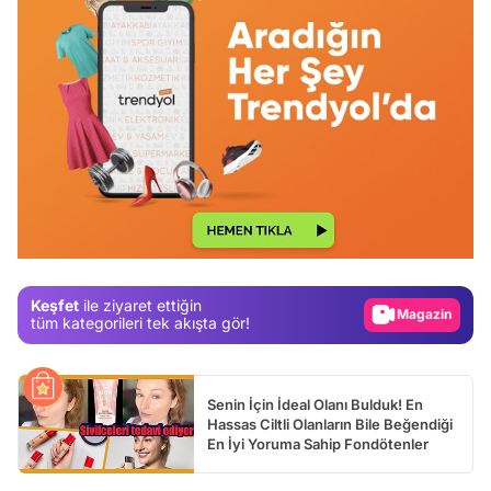
Video
Test
Gündem
Magazin
Keşfet
ile ziyaret ettiğin
Video
tüm kategorileri tek akışta gör!
Test
Senin İçin İdeal Olanı Bulduk! En
Hassas Ciltli Olanların Bile Beğendiği
En İyi Yoruma Sahip Fondötenler