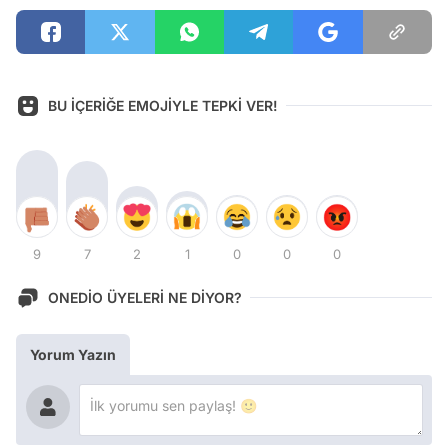
BU İÇERİĞE EMOJİYLE TEPKİ VER!
9
7
2
1
0
0
0
ONEDİO ÜYELERİ NE DİYOR?
Yorum Yazın