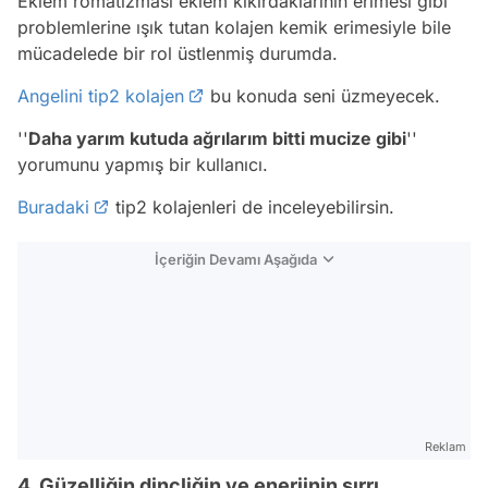
Eklem romatizması eklem kıkırdaklarının erimesi gibi
problemlerine ışık tutan kolajen kemik erimesiyle bile
mücadelede bir rol üstlenmiş durumda.
Angelini tip2 kolajen
bu konuda seni üzmeyecek.
''
Daha yarım kutuda ağrılarım bitti mucize gibi
''
yorumunu yapmış bir kullanıcı.
Buradaki
tip2 kolajenleri de inceleyebilirsin.
İçeriğin Devamı Aşağıda
Reklam
4. Güzelliğin dinçliğin ve enerjinin sırrı