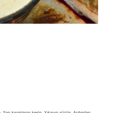
n. Sap kısımlarını kesin. Yıkayıp süzün. Ardından