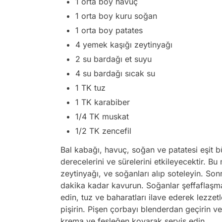
1 orta boy havuç
1 orta boy kuru soğan
1 orta boy patates
4 yemek kaşığı zeytinyağı
2 su bardağı et suyu
4 su bardağı sıcak su
1 TK tuz
1 TK karabiber
1/4 TK muskat
1/2 TK zencefil
Bal kabağı, havuç, soğan ve patatesi eşit 
derecelerini ve sürelerini etkileyecektir. 
zeytinyağı, ve soğanları alıp soteleyin. So
dakika kadar kavurun. Soğanlar şeffaflaşm
edin, tuz ve baharatları ilave ederek lezze
pişirin. Pişen çorbayı blenderdan geçirin v
krema ve fesleğen koyarak servis edin.