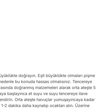
büyüklükte doğrayın. Eşit büyüklükte olmaları pişme
Bu nedenle bu konuda hassas olmalısınız. Tencereye
nrasında doğranmış malzemeleri alarak orta ateşte 5
aya başlayınca et suyu ve suyu tencereye ilave
tlendirin. Orta ateşte havuçlar yumuşayıncaya kadar
e 1-2 dakika daha kaynatıp ocaktan alın. Üzerine