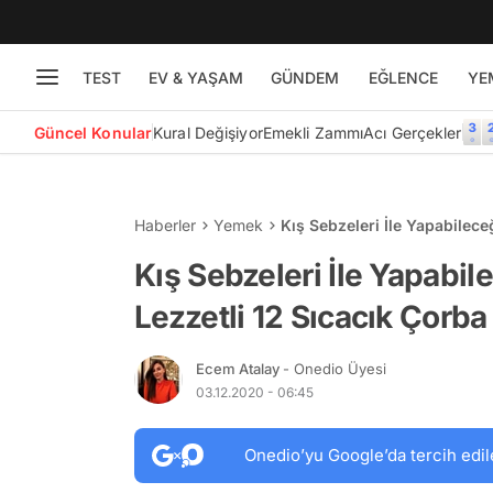
TEST
EV & YAŞAM
GÜNDEM
EĞLENCE
YE
Güncel Konular
Kural Değişiyor
Emekli Zammı
Acı Gerçekler
Haberler
Yemek
Kış Sebzeleri İle Yapabilece
Tarifi
Kış Sebzeleri İle Yapabil
Lezzetli 12 Sıcacık Çorba 
Ecem Atalay
- Onedio Üyesi
03.12.2020 - 06:45
Onedio’yu Google’da tercih edil