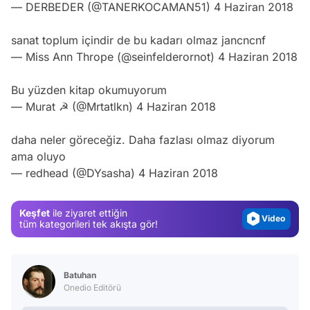
— DERBEDER (@TANERKOCAMAN51)
4 Haziran 2018
sanat toplum içindir de bu kadarı olmaz jancncnf
— Miss Ann Thrope (@seinfelderornot)
4 Haziran 2018
Bu yüzden kitap okumuyorum
— Murat ☭ (@Mrtatlkn)
4 Haziran 2018
Video
daha neler göreceğiz. Daha fazlası olmaz diyorum
Test
ama oluyo
— redhead (@DYsasha)
4 Haziran 2018
Gündem
Magazin
Keşfet
ile ziyaret ettiğin
Video
tüm kategorileri tek akışta gör!
Test
Batuhan
Onedio Editörü