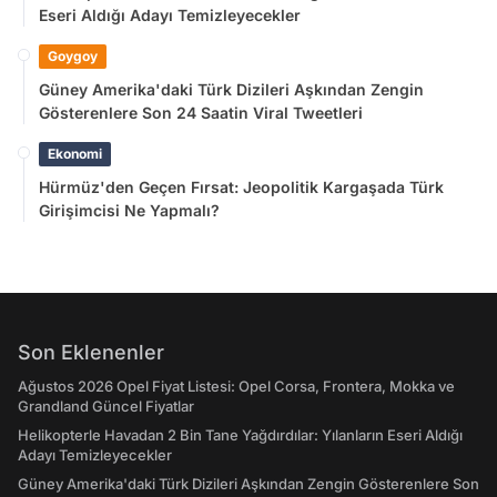
Eseri Aldığı Adayı Temizleyecekler
Goygoy
Güney Amerika'daki Türk Dizileri Aşkından Zengin
Gösterenlere Son 24 Saatin Viral Tweetleri
Ekonomi
Hürmüz'den Geçen Fırsat: Jeopolitik Kargaşada Türk
Girişimcisi Ne Yapmalı?
Son Eklenenler
Ağustos 2026 Opel Fiyat Listesi: Opel Corsa, Frontera, Mokka ve
Grandland Güncel Fiyatlar
Helikopterle Havadan 2 Bin Tane Yağdırdılar: Yılanların Eseri Aldığı
Adayı Temizleyecekler
Güney Amerika'daki Türk Dizileri Aşkından Zengin Gösterenlere Son