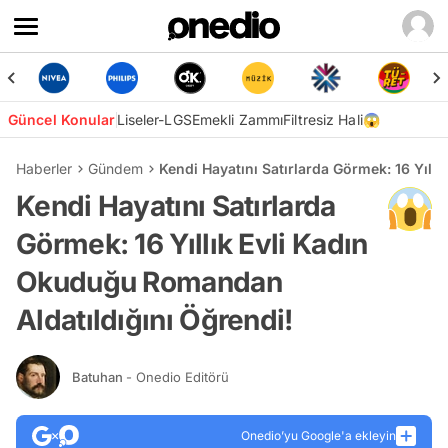
Güncel Konular
Liseler-LGS
Emekli Zammı
Filtresiz Hali😱
Haberler
Gündem
Kendi Hayatını Satırlarda Görmek: 16 Yıll
Kendi Hayatını Satırlarda
Görmek: 16 Yıllık Evli Kadın
Okuduğu Romandan
Aldatıldığını Öğrendi!
Batuhan
- Onedio Editörü
Onedio’yu Google'a ekleyin