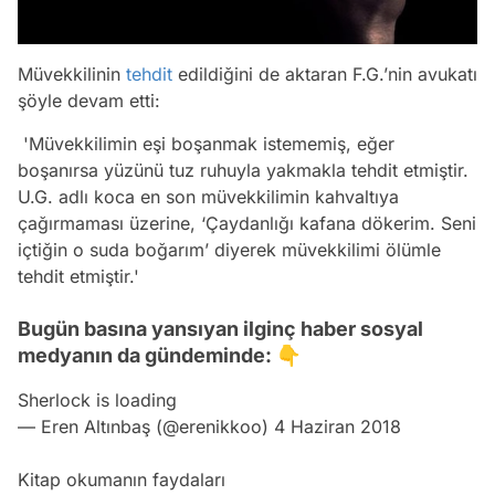
Müvekkilinin
tehdit
edildiğini de aktaran F.G.’nin avukatı
şöyle devam etti:
'Müvekkilimin eşi boşanmak istememiş, eğer
boşanırsa yüzünü tuz ruhuyla yakmakla tehdit etmiştir.
U.G. adlı koca en son müvekkilimin kahvaltıya
çağırmaması üzerine, ‘Çaydanlığı kafana dökerim. Seni
içtiğin o suda boğarım’ diyerek müvekkilimi ölümle
tehdit etmiştir.'
Bugün basına yansıyan ilginç haber sosyal
medyanın da gündeminde: 👇
Sherlock is loading
— Eren Altınbaş (@erenikkoo)
4 Haziran 2018
Kitap okumanın faydaları