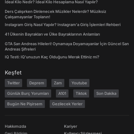
İdeal Kilo Nedir? İdeal Kilo Hesaplama Nasıl Yapılır?
Ders Çalışırken Dinlenecek Müzikler Nelerdir? Müziksiz
Çalışamayanlar Toplanın!
Instagram Giriş Nasıl Yapılır? Instagram'a Giriş İşlemleri Rehberi
41 Ülkenin Bayrakları ve Ülke Bayraklarının Anlamları
GTA San Andreas Hileleri! Oynamaya Doyamayanlar İçin Güncel San
Andreas Şifreleri
IQ Testi: IQ'unuzun Kaç Olduğunu Merak Ettiniz mi?
Keşfet
Twitter
Deprem
Zam
Youtube
Günlük Burç Yorumları
A101
Tiktok
Son Dakika
Bugün Ne Pişirsem
Gezilecek Yerler
Hakkımızda
Kariyer
Geri Bildirim
Kullanıcı Sözleşmesi