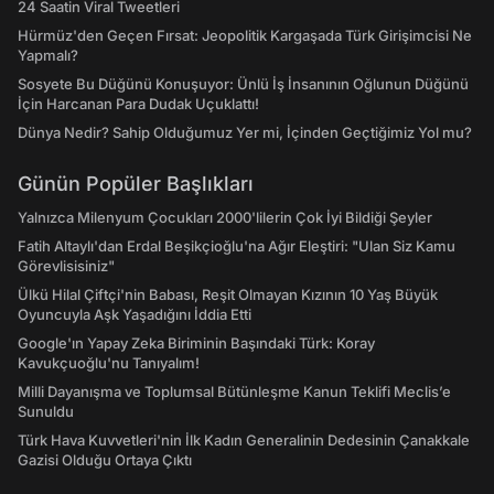
24 Saatin Viral Tweetleri
Hürmüz'den Geçen Fırsat: Jeopolitik Kargaşada Türk Girişimcisi Ne
Yapmalı?
Sosyete Bu Düğünü Konuşuyor: Ünlü İş İnsanının Oğlunun Düğünü
İçin Harcanan Para Dudak Uçuklattı!
Dünya Nedir? Sahip Olduğumuz Yer mi, İçinden Geçtiğimiz Yol mu?
Günün Popüler Başlıkları
Yalnızca Milenyum Çocukları 2000'lilerin Çok İyi Bildiği Şeyler
Fatih Altaylı'dan Erdal Beşikçioğlu'na Ağır Eleştiri: "Ulan Siz Kamu
Görevlisisiniz"
Ülkü Hilal Çiftçi'nin Babası, Reşit Olmayan Kızının 10 Yaş Büyük
Oyuncuyla Aşk Yaşadığını İddia Etti
Google'ın Yapay Zeka Biriminin Başındaki Türk: Koray
Kavukçuoğlu'nu Tanıyalım!
Milli Dayanışma ve Toplumsal Bütünleşme Kanun Teklifi Meclis’e
Sunuldu
Türk Hava Kuvvetleri'nin İlk Kadın Generalinin Dedesinin Çanakkale
Gazisi Olduğu Ortaya Çıktı