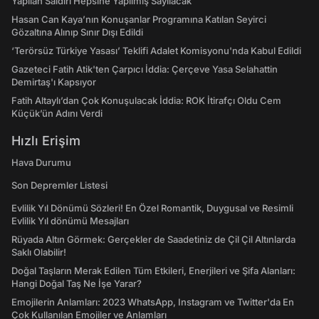
Yapılan Saldırı Hepsine Yapılmış Sayılacak
Hasan Can Kaya’nın Konuşanlar Programına Katılan Seyirci
Gözaltına Alınıp Sınır Dışı Edildi
‘Terörsüz Türkiye Yasası’ Teklifi Adalet Komisyonu'nda Kabul Edildi
Gazeteci Fatih Atik'ten Çarpıcı İddia: Çerçeve Yasa Selahattin
Demirtaş'ı Kapsıyor
Fatih Altaylı’dan Çok Konuşulacak İddia: ROK İtirafçı Oldu Cem
Küçük’ün Adını Verdi
Hızlı Erişim
Hava Durumu
Son Depremler Listesi
Evlilik Yıl Dönümü Sözleri! En Özel Romantik, Duygusal ve Resimli
Evlilik Yıl dönümü Mesajları
Rüyada Altın Görmek: Gerçekler de Saadetiniz de Çil Çil Altınlarda
Saklı Olabilir!
Doğal Taşların Merak Edilen Tüm Etkileri, Enerjileri ve Şifa Alanları:
Hangi Doğal Taş Ne İşe Yarar?
Emojilerin Anlamları: 2023 WhatsApp, Instagram ve Twitter'da En
Çok Kullanılan Emojiler ve Anlamları