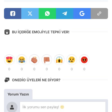
BU İÇERİĞE EMOJİYLE TEPKİ VER!
0
0
0
0
0
0
0
ONEDİO ÜYELERİ NE DİYOR?
Yorum Yazın