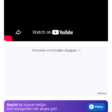
Yorumlar ve Emojiler Aşağıda
Video
Test
Gündem
Reklam
Magazin
Keşfet
ile ziyaret ettiğin
Video
tüm kategorileri tek akışta gör!