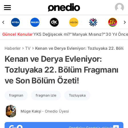
Güncel Konular
YKS Değişecek mi?
"Manyak Mısınız?"
30 Yıl Önc
Haberler
TV
Kenan ve Derya Evleniyor: Tozluyaka 22. Bölü
Kenan ve Derya Evleniyor:
Tozluyaka 22. Bölüm Fragmanı
ve Son Bölüm Özeti!
fragman
fragman izle
Tozluyaka
Müge Kakşi
- Onedio Üyesi
Onedio’yu Google'a ekleyin