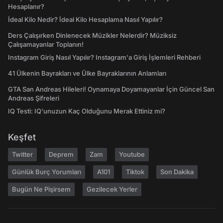
Hesaplanır?
İdeal Kilo Nedir? İdeal Kilo Hesaplama Nasıl Yapılır?
Ders Çalışırken Dinlenecek Müzikler Nelerdir? Müziksiz
Çalışamayanlar Toplanın!
Instagram Giriş Nasıl Yapılır? Instagram'a Giriş İşlemleri Rehberi
41 Ülkenin Bayrakları ve Ülke Bayraklarının Anlamları
GTA San Andreas Hileleri! Oynamaya Doyamayanlar İçin Güncel San
Andreas Şifreleri
IQ Testi: IQ'unuzun Kaç Olduğunu Merak Ettiniz mi?
Keşfet
Twitter
Deprem
Zam
Youtube
Günlük Burç Yorumları
A101
Tiktok
Son Dakika
Bugün Ne Pişirsem
Gezilecek Yerler