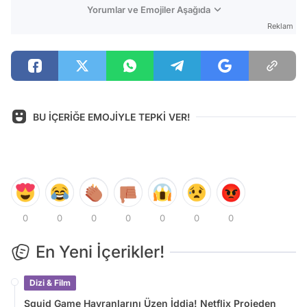
Yorumlar ve Emojiler Aşağıda
Reklam
BU İÇERİĞE EMOJİYLE TEPKİ VER!
0
0
0
0
0
0
0
En Yeni İçerikler!
Dizi & Film
Squid Game Hayranlarını Üzen İddia! Netflix Projeden