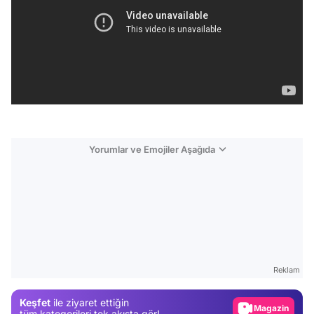
Yorumlar ve Emojiler Aşağıda
Video
Test
Reklam
Gündem
Keşfet
ile ziyaret ettiğin
Magazin
tüm kategorileri tek akışta gör!