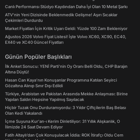
Canlı Performansı Stüdyo Kaydından Daha İyi Olan 10 Metal Şarkı
ATV'nin Yeni Dizisinde Beklenmedik Gelişme! Aşırı Sıcaklar
Çekimleri Durdurdu
Market Fiyatları İçin Kritik Uyarı Geldi: Yüzde 100 Zam Bekleniyor
Ağustos 2026 Volvo Fiyat Listesi! İşte Volvo XC60, XC90, EC40,
EX40 ve XC40 Güncel Fiyatları
Günün Popüler Başlıkları
İlk Anket Sonucu: YENİ Parti'nin Oy Oranı Belli Oldu, CHP Barajın
Altına Düştü!
Hasan Can Kaya’nın Konuşanlar Programına Katılan Seyirci
Gözaltına Alınıp Sınır Dışı Edildi
Türkiye, Arabistan ve Pakistan Arasında Mekke Anlaşması: Birine
Yapılan Saldırı Hepsine Yapılmış Sayılacak
Hiçbir Tuzak Onu Durduramıyordu: 3 Yıldır Çiftçilerin Baş Belası
Olan Kedi Yakalandı
İçme Suyuna Kur'an-ı Kerim Dinletiliyor: 31 Yıllık Alışkanlık, O
İlimizde 24 Saat Devam Ediyor
Fatih Altaylı’dan Çok Konuşulacak İddia: ROK İtirafçı Oldu Cem