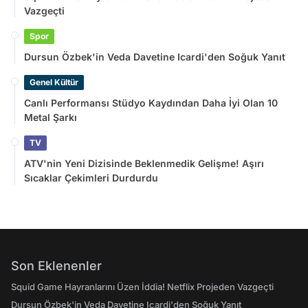
Vazgeçti
Spor
Dursun Özbek'in Veda Davetine Icardi'den Soğuk Yanıt
Genel Kültür
Canlı Performansı Stüdyo Kaydından Daha İyi Olan 10
Metal Şarkı
TV
ATV'nin Yeni Dizisinde Beklenmedik Gelişme! Aşırı
Sıcaklar Çekimleri Durdurdu
Son Eklenenler
Squid Game Hayranlarını Üzen İddia! Netflix Projeden Vazgeçti
Dursun Özbek'in Veda Davetine Icardi'den Soğuk Yanıt