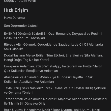
Küçük’ün Adını Verdi
Hızlı Erişim
Hava Durumu
Son Depremler Listesi
Evlilik Yıl Dönümü Sözleri! En Özel Romantik, Duygusal ve Resimli
Evlilik Yıl dönümü Mesajları
Rüyada Altın Görmek: Gerçekler de Saadetiniz de Çil Çil Altınlarda
Saklı Olabilir!
Doğal Taşların Merak Edilen Tüm Etkileri, Enerjileri ve Şifa Alanları:
Hangi Doğal Taş Ne İşe Yarar?
Emojilerin Anlamları: 2023 WhatsApp, Instagram ve Twitter'da En
Çok Kullanılan Emojiler ve Anlamları
Atasözleri ve Anlamları: A'dan Z'ye Gündelik Hayatta En Sık
Kullanılan Atasözleri ve Anlamları
Tavla Diziliş Şekli Nasıldır? Erkek Tavlası ve Kız Tavlası Diziliş Şekilleri
ve Oynama Yönleri
Tarot Kartları ve Anlamları Nelerdir? Majör ve Minör Arkana Desteleri
İle Tılsımlı Bir Dünyaya Giriş
Burç Uyumu Hesaplama Nedir? Burç Uyumu, Aşk Uyumu Nasıl